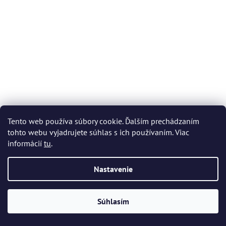
Tento web používa súbory cookie. Ďalším prechádzaním
Bohemia Crystal ručne brúsený džbán Romantic 1,2l
tohto webu vyjadrujete súhlas s ich používaním. Viac
informácií
tu
.
Skladom
(2 ks)
Nastavenie
€533,82
Súhlasím
DO KOŠÍKA