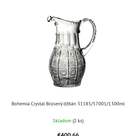
V
ý
p
i
s
p
r
o
d
u
k
t
o
Bohemia Crystal Brúsený džbán 31185/57001/1300ml
v
Skladom
(2 ks)
€400,66