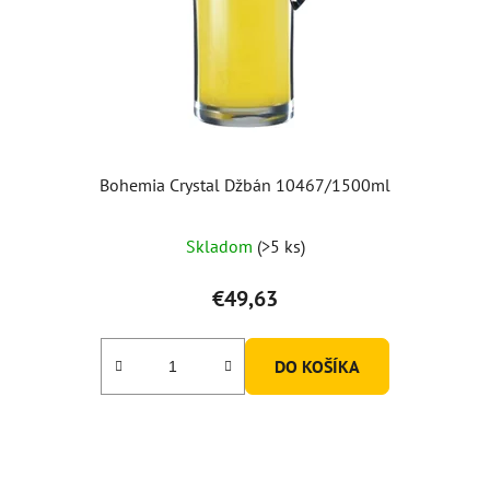
Bohemia Crystal Džbán 10467/1500ml
Priemerné
Skladom
(>5 ks)
hodnotenie
produktu
€49,63
je
5,0
DO KOŠÍKA
z
5
hviezdičiek.