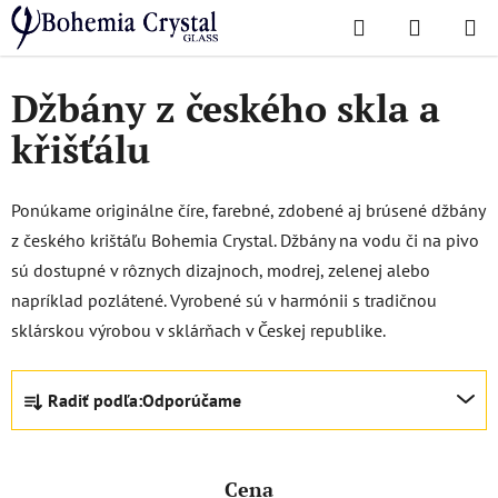
Prejsť
Hľadať
NÁKUP
na
Domov
/
Džbány
KOŠÍK
obsah
Džbány z českého skla a
křišťálu
Ponúkame originálne číre, farebné, zdobené aj brúsené džbány
z českého krištáľu Bohemia Crystal. Džbány na vodu či na pivo
sú dostupné v rôznych dizajnoch, modrej, zelenej alebo
napríklad pozlátené. Vyrobené sú v harmónii s tradičnou
sklárskou výrobou v sklárňach v Českej republike.
R
Radiť podľa:
Odporúčame
a
d
e
Cena