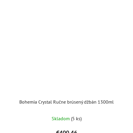
Bohemia Crystal Ručne brúsený džbán 1300ml
Skladom
(5 ks)
€400,46