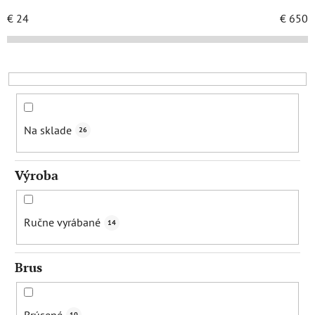
n
i
€
24
€
650
e
p
r
o
d
u
Na sklade
26
k
t
Výroba
o
v
Ručne vyrábané
14
Brus
Brúsené
10