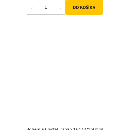
DO KOŠÍKA
Bohemia Crystal Džbán 1E470/1500ml