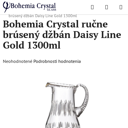
Prejsť
Hľadať
NÁKUP
na
Domov
/
Obľúbené kolekcie
/
Daisy line gold
/
Bohemia Crystal ručne
KOŠÍK
obsah
brúsený džbán Daisy Line Gold 1300ml
Bohemia Crystal ručne
brúsený džbán Daisy Line
Gold 1300ml
Priemerné
Neohodnotené
Podrobnosti hodnotenia
hodnotenie
produktu
je
0,0
z
5
hviezdičiek.