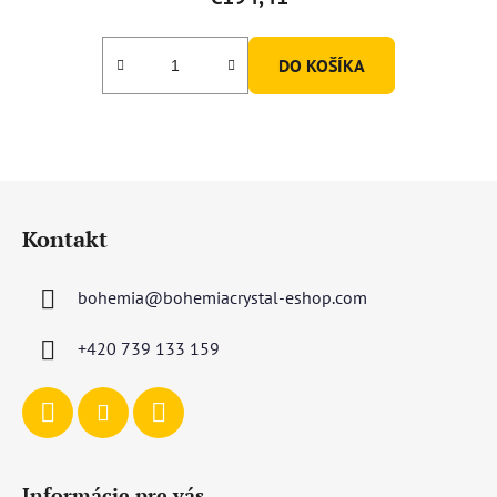
DO KOŠÍKA
Z
á
Kontakt
p
ä
bohemia
@
bohemiacrystal-eshop.com
t
i
+420 739 133 159
e
Informácie pre vás