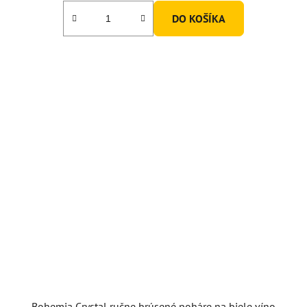
DO KOŠÍKA
Bohemia Crystal ručne brúsené poháre na biele víno