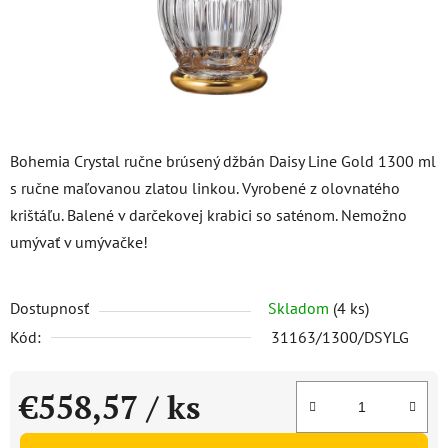
Bohemia Crystal ručne brúsený džbán Daisy Line Gold 1300 ml
s ručne maľovanou zlatou linkou. Vyrobené z olovnatého
krištáľu. Balené v darčekovej krabici so saténom. Nemožno
umývať v umývačke!
Dostupnosť
Skladom
(4 ks)
Kód:
31163/1300/DSYLG
€558,57
/ ks
Jednotková cena: