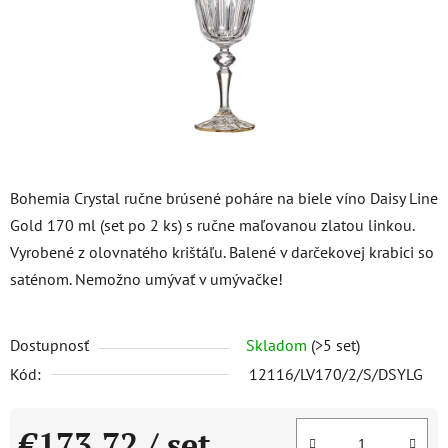
Bohemia Crystal ručne brúsené poháre na biele víno Daisy Line
Gold 170 ml (set po 2 ks) s ručne maľovanou zlatou linkou.
Vyrobené z olovnatého krištáľu. Balené v darčekovej krabici so
saténom. Nemožno umývať v umývačke!
Dostupnosť
Skladom
(>5 set)
Kód:
12116/LV170/2/S/DSYLG
€173,72
/ set