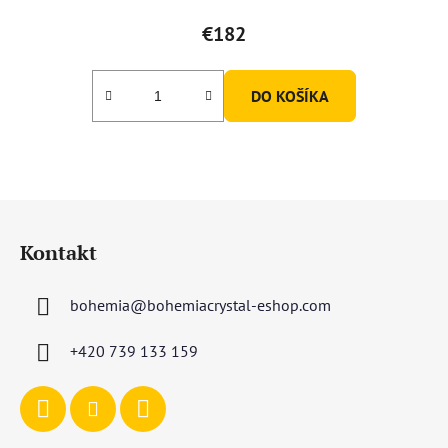
€182
DO KOŠÍKA
Z
á
Kontakt
p
ä
bohemia
@
bohemiacrystal-eshop.com
t
i
+420 739 133 159
e