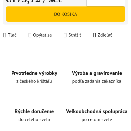
Jednotková cena:
DO KOŠÍKA
Tlač
Opýtať sa
Strážiť
Zdieľať
Prvotriedne výrobky
Výroba a gravírovanie
z českého krištáľu
podľa zadania zákazníka
Rýchle doručenie
Veľkoobchodná spolupráca
do celého sveta
po celom svete