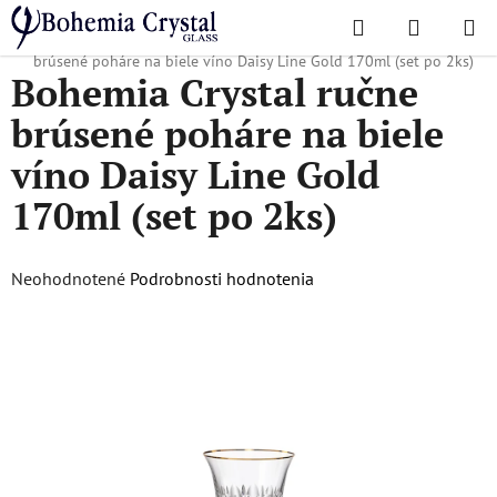
Prejsť
Hľadať
NÁKUP
na
Domov
/
Obľúbené kolekcie
/
Daisy line gold
/
Bohemia Crystal ručne
KOŠÍK
obsah
brúsené poháre na biele víno Daisy Line Gold 170ml (set po 2ks)
Bohemia Crystal ručne
brúsené poháre na biele
víno Daisy Line Gold
170ml (set po 2ks)
Priemerné
Neohodnotené
Podrobnosti hodnotenia
hodnotenie
produktu
je
0,0
z
5
hviezdičiek.