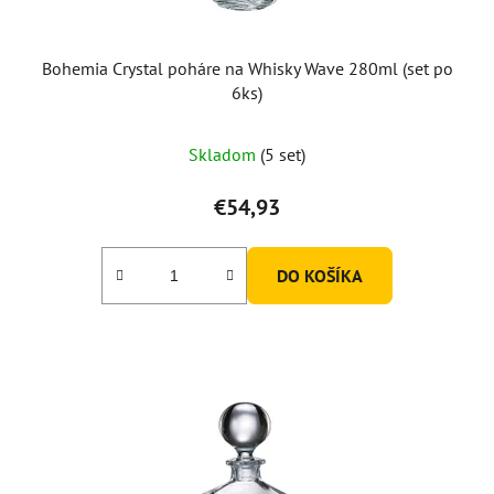
k
t
o
Bohemia Crystal poháre na Whisky Wave 280ml (set po
v
6ks)
Skladom
(5 set)
€54,93
DO KOŠÍKA