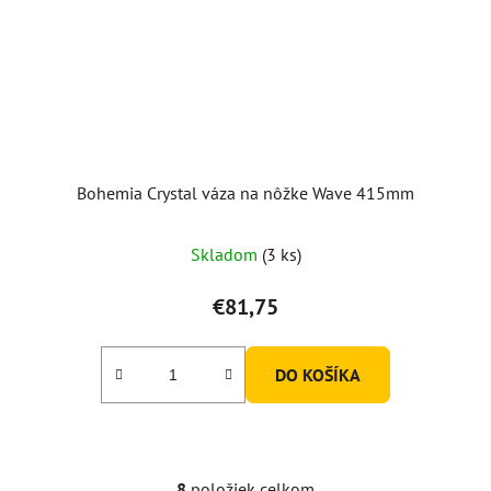
Bohemia Crystal váza na nôžke Wave 415mm
Skladom
(3 ks)
€81,75
DO KOŠÍKA
8
položiek celkom