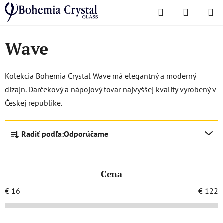
Prejsť
Hľadať
NÁKUP
na
Domov
/
Obľúbené kolekcie
/
Wave
KOŠÍK
obsah
Wave
Kolekcia Bohemia Crystal Wave má elegantný a moderný
dizajn. Darčekový a nápojový tovar najvyššej kvality vyrobený v
Českej republike.
R
Radiť podľa:
Odporúčame
a
d
e
Cena
n
i
€
16
€
122
e
p