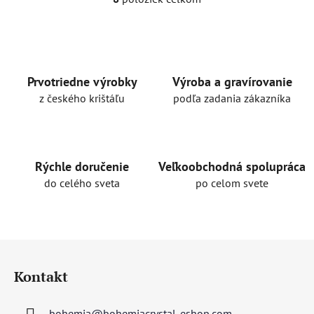
O
v
l
á
d
a
Prvotriedne výrobky
Výroba a gravírovanie
c
z českého krištáľu
podľa zadania zákazníka
i
e
p
r
Rýchle doručenie
Veľkoobchodná spolupráca
v
do celého sveta
po celom svete
k
y
v
ý
Z
p
á
i
Kontakt
p
s
u
ä
bohemia
@
bohemiacrystal-eshop.com