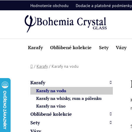
Prejsť
Hodnotenie obchodu
Dodacie a platobné podmienky
na
obsah
Karafy
Obľúbené kolekcie
Sety
Vázy
Domov
/
Karafy
/
Karafy na vodu
B
K
Preskočiť
a
o
kategórie
Karafy
t
č
Karafy na vodu
e
n
Karafy na whisky, rum a pálenku
g
ý
Karafy na víno
ó
p
r
Obľúbené kolekcie
i
a
Sety
e
n
Vázy