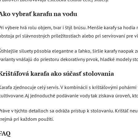
Ako vybrať karafu na vodu
Pri výbere hrá rolu objem, tvar i štýl brúsu. Menšie karafy sa hodi
obstoja pri slávnostných príležitostiach alebo pri servírovaní pre v
Štíhlejšie siluety pôsobia elegantne a ľahko, širšie karafy naopak z
varianty vnášajú do priestoru dekoratívny prvok, hladké modely sto
Krištáľová karafa ako súčasť stolovania
Karafa zjednocuje celý servis. V kombinácii s krištáľovými pohármi
kultivovane. Aj jednoduché podávanie vody tak získava úroveň, kto
Práve v týchto detailoch sa odráža prístup k stolovaniu. Krištáľ ne
zrejmá pri každom použití.
FAQ