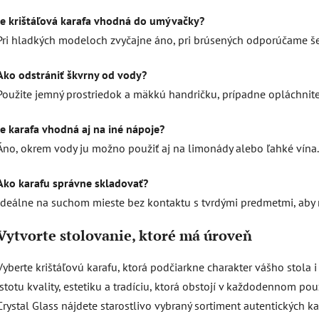
Je krištáľová karafa vhodná do umývačky?
Pri hladkých modeloch zvyčajne áno, pri brúsených odporúčame š
Ako odstrániť škvrny od vody?
Použite jemný prostriedok a mäkkú handričku, prípadne opláchnite
Je karafa vhodná aj na iné nápoje?
Áno, okrem vody ju možno použiť aj na limonády alebo ľahké vína.
Ako karafu správne skladovať?
Ideálne na suchom mieste bez kontaktu s tvrdými predmetmi, aby 
Vytvorte stolovanie, ktoré má úroveň
Vyberte krištáľovú karafu, ktorá podčiarkne charakter vášho stola i 
istotu kvality, estetiku a tradíciu, ktorá obstojí v každodennom po
Crystal Glass nájdete starostlivo vybraný sortiment autentických ka