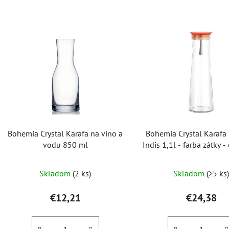
V
ý
p
i
s
p
r
o
Bohemia Crystal Karafa na víno a
Bohemia Crystal Karafa
d
vodu 850 ml
Indis 1,1l - farba zátky 
u
k
Priemer
Skladom
(2 ks)
Skladom
(>5 ks
t
hodnot
o
produk
€12,21
€24,38
v
je
3,0