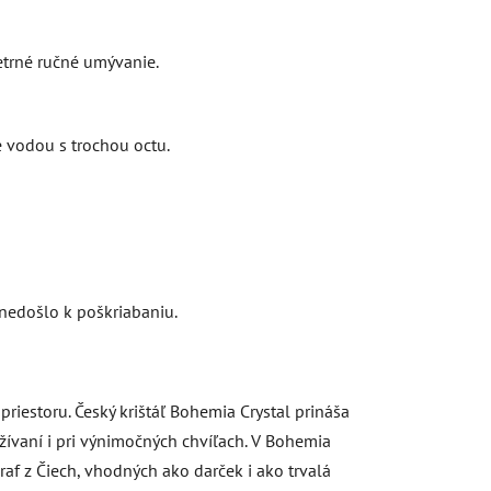
etrné ručné umývanie.
 vodou s trochou octu.
nedošlo k poškriabaniu.
priestoru. Český krištáľ Bohemia Crystal prináša
užívaní i pri výnimočných chvíľach. V Bohemia
raf z Čiech, vhodných ako darček i ako trvalá