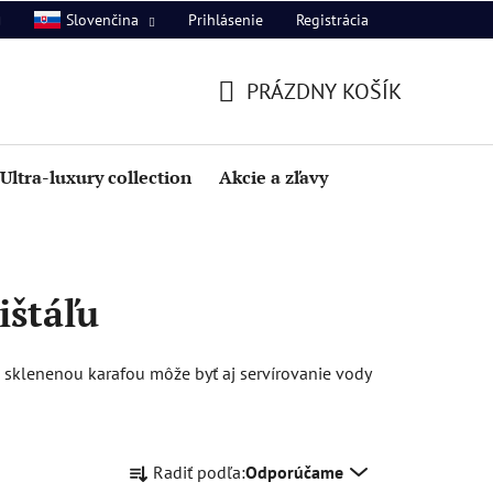
Prihlásenie
Registrácia
Slovenčina
PRÁZDNY KOŠÍK
NÁKUPNÝ
KOŠÍK
Ultra-luxury collection
Akcie a zľavy
ištáľu
 sklenenou karafou môže byť aj servírovanie vody
R
Radiť podľa:
Odporúčame
a