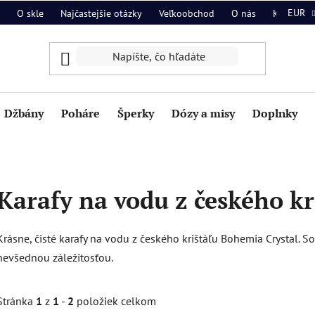
EUR
O skle
Najčastejšie otázky
Veľkoobchod
O nás
Kontakt
Džbány
Poháre
Šperky
Dózy a misy
Doplnky
Karafy na vodu z českého kr
Krásne, čisté karafy na vodu z českého krištáľu Bohemia Crystal.
So
nevšednou záležitosťou
.
Stránka
1
z
1
-
2
položiek celkom