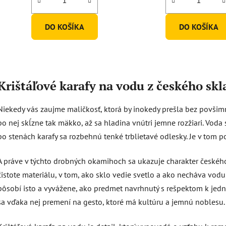
z
5
DO KOŠÍKA
DO KOŠÍKA
hviezdič
O
v
Krištáľové karafy na vodu z českého skl
l
á
Niekedy vás zaujme maličkosť, ktorá by inokedy prešla bez povšimnu
d
a
po nej skĺzne tak mäkko, až sa hladina vnútri jemne rozžiari. Voda
c
po stenách karafy sa rozbehnú tenké trblietavé odlesky. Je v tom pok
i
e
A práve v týchto drobných okamihoch sa ukazuje charakter českého k
p
čistote materiálu, v tom, ako sklo vedie svetlo a ako necháva vodu
r
v
pôsobí isto a vyvážene, ako predmet navrhnutý s rešpektom k jedno
k
sa vďaka nej premení na gesto, ktoré má kultúru a jemnú noblesu.
y
v