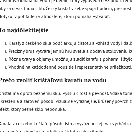
Krištáľová karafa na vodu je detail, ktorý vypovedá o vzťahu k reme
ý
aby sa u vás ľudia cítili. Český krištáľ v sebe spája tradíciu, presnos
p
dotyku, v pohľade i v atmosfére, ktorú pomáha vytvárať.
i
s
To najdôležitejšie
u
Karafy z českého skla podčiarkujú čistotu a vzhľad vody i ďal
Precízny brus vytvára jemnú hru svetla a dodáva stolovaniu ku
Rôzne tvary a objemy umožňujú zladiť karafu s pohármi i štýl
Vhodné na každodenné použitie i reprezentatívne príležitosti.
Prečo zvoliť krištáľovú karafu na vodu
Krištáľ má oproti bežnému sklu vyššiu čírosť a pevnosť. Vďaka to
skreslenia a zároveň pôsobí vizuálne výraznejšie. Brúsený povrch z
efekt, ktorý bežné sklo neponúka.
Karafa z českého krištáľu pôsobí isto a vyvážene. Jej tvar vychádz
a zároveň zachovávajú estetickú čistotu celej siluety.