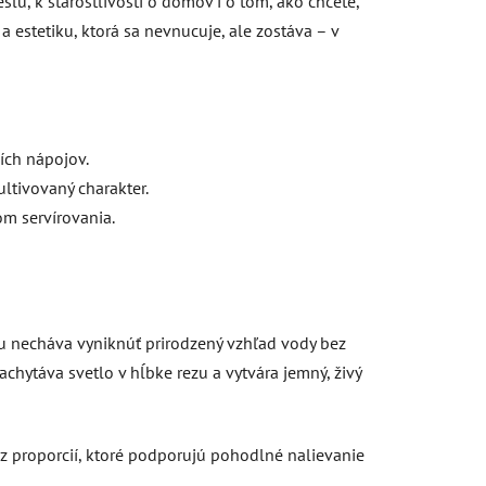
slu, k starostlivosti o domov i o tom, ako chcete,
ť a estetiku, ktorá sa nevnucuje, ale zostáva – v
ších nápojov.
ltivovaný charakter.
om servírovania.
mu necháva vyniknúť prirodzený vzhľad vody bez
achytáva svetlo v hĺbke rezu a vytvára jemný, živý
a z proporcií, ktoré podporujú pohodlné nalievanie