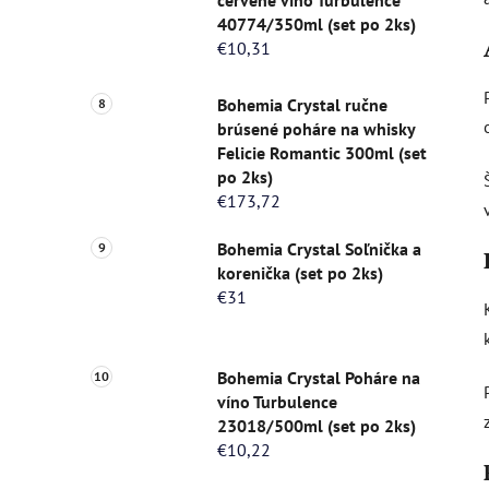
červené víno Turbulence
40774/350ml (set po 2ks)
€10,31
Bohemia Crystal ručne
brúsené poháre na whisky
Felicie Romantic 300ml (set
po 2ks)
€173,72
Bohemia Crystal Soľnička a
korenička (set po 2ks)
€31
Bohemia Crystal Poháre na
víno Turbulence
23018/500ml (set po 2ks)
€10,22