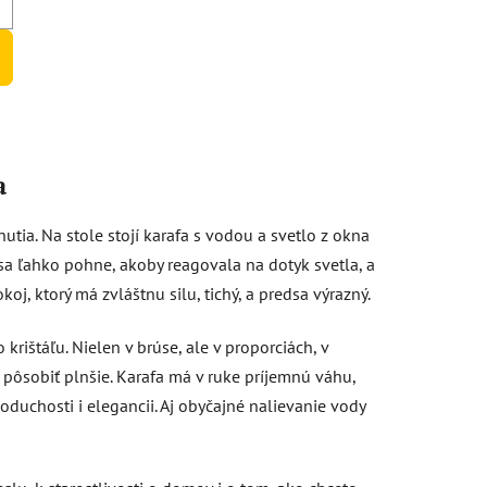
iek.
a
tia. Na stole stojí karafa s vodou a svetlo z okna
 sa ľahko pohne, akoby reagovala na dotyk svetla, a
oj, ktorý má zvláštnu silu, tichý, a predsa výrazný.
rištáľu. Nielen v brúse, ale v proporciách, v
 pôsobiť plnšie. Karafa má v ruke príjemnú váhu,
duchosti i elegancii. Aj obyčajné nalievanie vody