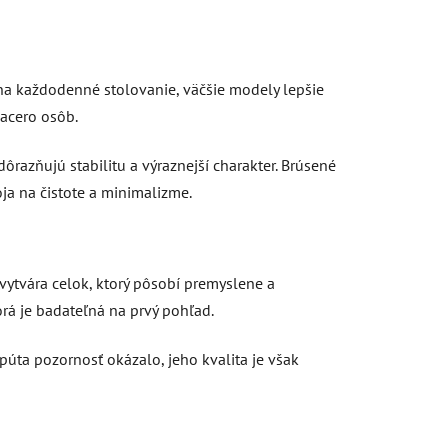
a na každodenné stolovanie, väčšie modely lepšie
iacero osôb.
dôrazňujú stabilitu a výraznejší charakter. Brúsené
ja na čistote a minimalizme.
 vytvára celok, ktorý pôsobí premyslene a
rá je badateľná na prvý pohľad.
upúta pozornosť okázalo, jeho kvalita je však