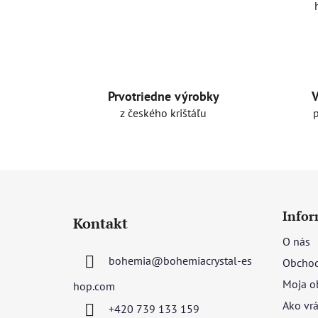
Prvotriedne výrobky
V
z českého krištáľu
Z
á
Infor
Kontakt
p
O nás
ä
bohemia
@
bohemiacrystal-es
Obchod
t
i
Moja o
hop.com
e
Ako vrá
+420 739 133 159