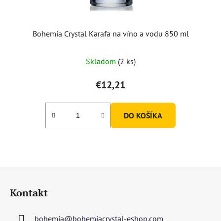
Bohemia Crystal Karafa na víno a vodu 850 ml
Skladom
(2 ks)
€12,21
DO KOŠÍKA
Z
á
Kontakt
p
ä
bohemia
@
bohemiacrystal-eshop.com