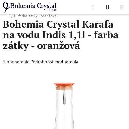
Prejsť
Hľadať
NÁKUP
na
Domov
/
Karafy
/
Karafy na vodu
/
Bohemia Crystal Karafa na vodu Indis
KOŠÍK
obsah
1,1l - farba zátky - oranžová
Bohemia Crystal Karafa
na vodu Indis 1,1l - farba
zátky - oranžová
Priemerné
1 hodnotenie
Podrobnosti hodnotenia
hodnotenie
produktu
je
3,0
z
5
hviezdičiek.