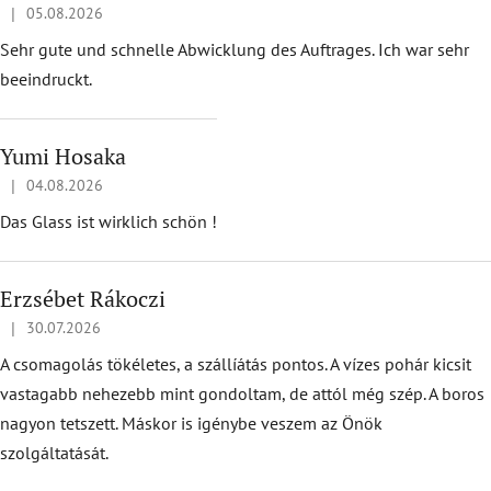
p
|
05.08.2026
Hodnotenie obchodu je 5 z 5 hviezdičiek.
i
Sehr gute und schnelle Abwicklung des Auftrages. Ich war sehr
s
beeindruckt.
h
o
Yumi Hosaka
d
n
|
04.08.2026
Hodnotenie obchodu je 5 z 5 hviezdičiek.
o
Das Glass ist wirklich schön !
t
e
Erzsébet Rákoczi
n
í
|
30.07.2026
Hodnotenie obchodu je 5 z 5 hviezdičiek.
A csomagolás tökéletes, a szállíátás pontos. A vízes pohár kicsit
vastagabb nehezebb mint gondoltam, de attól még szép. A boros
nagyon tetszett. Máskor is igénybe veszem az Önök
szolgáltatását.