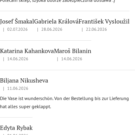
Josef Šmakal
Gabriela Králová
František Vysloužil
|
|
|
02.07.2026
28.06.2026
22.06.2026
Hodnotenie obchodu je 5 z 5 hviezdičiek.
Hodnotenie obchodu je 5 z 5 hviezdičiek.
Hodnotenie obchodu je 5 z 
Katarina Kahankova
Maroš Bilanin
|
|
14.06.2026
14.06.2026
Hodnotenie obchodu je 5 z 5 hviezdičiek.
Hodnotenie obchodu je 5 z 5 hviezdičie
Biljana Nikusheva
|
11.06.2026
Hodnotenie obchodu je 5 z 5 hviezdičiek.
Die Vase ist wunderschön. Von der Bestellung bis zur Lieferung
hat alles super geklappt.
Edyta Rybak