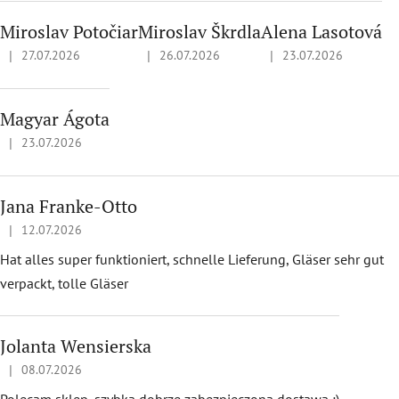
Miroslav Potočiar
Miroslav Škrdla
Alena Lasotová
|
|
|
27.07.2026
26.07.2026
23.07.2026
Hodnotenie obchodu je 5 z 5 hviezdičiek.
Hodnotenie obchodu je 5 z 5 hviezdičiek.
Hodnotenie obchodu je 
Magyar Ágota
|
23.07.2026
Hodnotenie obchodu je 5 z 5 hviezdičiek.
Jana Franke-Otto
|
12.07.2026
Hodnotenie obchodu je 5 z 5 hviezdičiek.
Hat alles super funktioniert, schnelle Lieferung, Gläser sehr gut
verpackt, tolle Gläser
Jolanta Wensierska
|
08.07.2026
Hodnotenie obchodu je 5 z 5 hviezdičiek.
Polecam sklep, szybka dobrze zabezpieczona dostawa :)