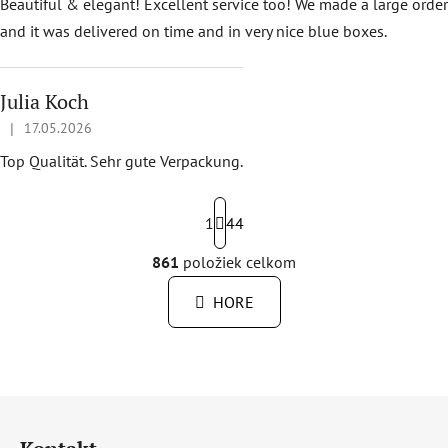
Beautiful & elegant! Excellent service too! We made a large order
and it was delivered on time and in very nice blue boxes.
Julia Koch
|
17.05.2026
Hodnotenie obchodu je 5 z 5 hviezdičiek.
Top Qualität. Sehr gute Verpackung.
S
t
1
44
r
á
861
položiek celkom
O
n
v
k
HORE
l
o
á
v
a
d
n
a
i
c
Z
e
i
á
e