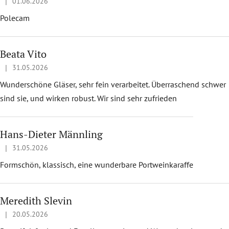
|
01.06.2026
Hodnotenie obchodu je 5 z 5 hviezdičiek.
Polecam
Beata Vito
|
31.05.2026
Hodnotenie obchodu je 5 z 5 hviezdičiek.
Wunderschöne Gläser, sehr fein verarbeitet. Überraschend schwer
sind sie, und wirken robust. Wir sind sehr zufrieden
Hans-Dieter Männling
|
31.05.2026
Hodnotenie obchodu je 5 z 5 hviezdičiek.
Formschön, klassisch, eine wunderbare Portweinkaraffe
Meredith Slevin
|
20.05.2026
Hodnotenie obchodu je 5 z 5 hviezdičiek.