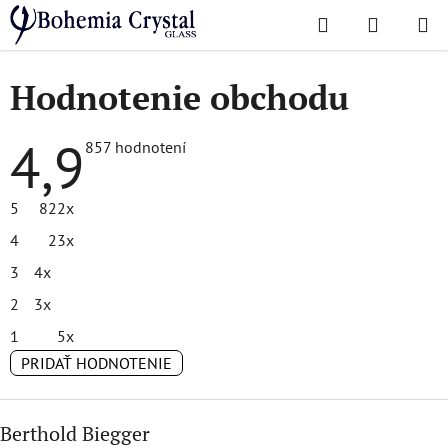
Prejsť
Hľadať
NÁKUP
na
Domov
/
Hodnotenie obchodu
KOŠÍK
obsah
Hodnotenie obchodu
4,9
Priemerné
857 hodnotení
hodnotenie
obchodu
je
5
822x
4,9
z
4
23x
5
hviezdičiek.
3
4x
2
3x
1
5x
PRIDAŤ HODNOTENIE
V
Berthold Biegger
ý