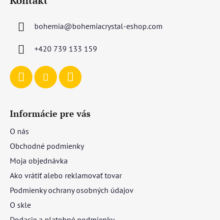
Kontakt
p
p
ä
r
bohemia
@
bohemiacrystal-eshop.com
t
v
i
k
+420 739 133 159
y
e
v
ý
p
i
s
Informácie pre vás
u
O nás
Obchodné podmienky
Moja objednávka
Ako vrátiť alebo reklamovať tovar
Podmienky ochrany osobných údajov
O skle
Dodacie a platobné podmienky