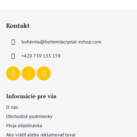
Z
á
Kontakt
p
ä
bohemia
@
bohemiacrystal-eshop.com
t
i
+420 739 133 159
e
Informácie pre vás
O nás
Obchodné podmienky
Moja objednávka
Ako vrátiť alebo reklamovať tovar