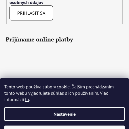
osobných údajov
PRIHLÁSIŤ SA
Prijímame online platby
Tento web používa súbory cookie. Ďalším prechádzaním
Čeština
Slovenčina
English
Deutsch
Magyar
tohto webu vyjadrujete súhlas s ich používaním. Viac
Język polski
Română
Italiano
Español
Français
informácií
tu
.
Português
Български
Hrvatski
Slovenščina
Srpski
Nederlands
Українська
Ελληνικά
Svenska
Dansk
Nastavenie
Vytvoril Shoptet