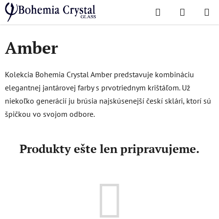
Prejsť
Hľadať
NÁKUP
na
Domov
/
Obľúbené kolekcie
/
Amber
KOŠÍK
obsah
Amber
Kolekcia Bohemia Crystal Amber predstavuje kombináciu
elegantnej jantárovej farby s prvotriednym krištáľom. Už
niekoľko generácií ju brúsia najskúsenejší českí sklári, ktorí sú
špičkou vo svojom odbore.
Produkty ešte len pripravujeme.