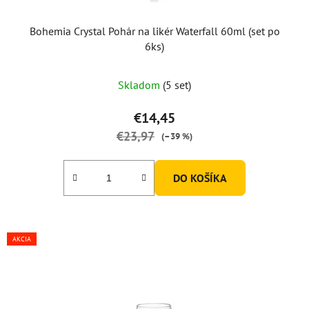
t
o
Bohemia Crystal Pohár na likér Waterfall 60ml (set po
v
6ks)
Skladom
(5 set)
€14,45
€23,97
(–39 %)
DO KOŠÍKA
AKCIA