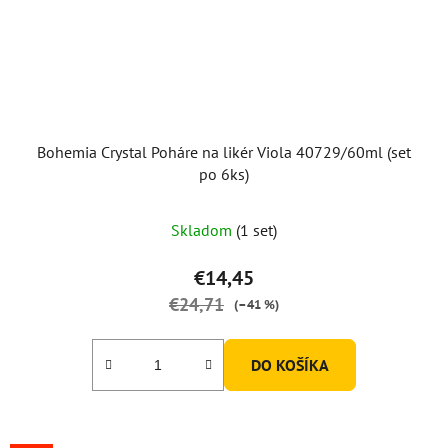
Bohemia Crystal Poháre na likér Viola 40729/60ml (set
po 6ks)
Skladom
(1 set)
€14,45
€24,71
(–41 %)
DO KOŠÍKA