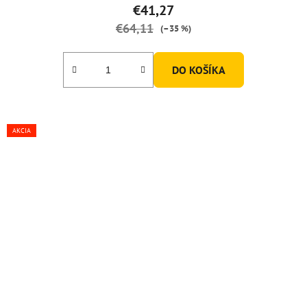
€41,27
€64,11
(–35 %)
DO KOŠÍKA
AKCIA