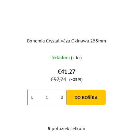
Bohemia Crystal váza Okinawa 255mm
Skladom
(2 ks)
€41,27
€57,74
(–28 %)
DO KOŠÍKA
9
položiek celkom
O