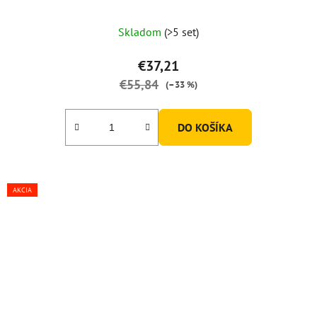
Skladom
(>5 set)
€37,21
€55,84
(–33 %)
DO KOŠÍKA
AKCIA