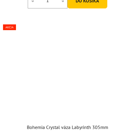
DO KOŠÍKA
5
hviezdičiek.
AKCIA
Bohemia Crystal váza Labyrinth 305mm