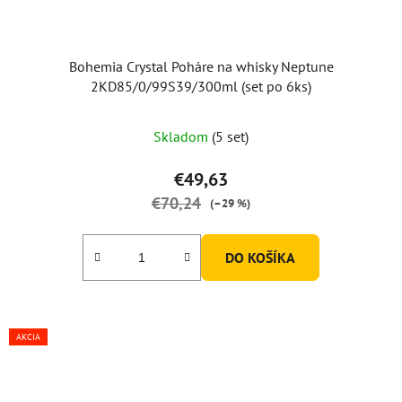
Bohemia Crystal Poháre na whisky Neptune
2KD85/0/99S39/300ml (set po 6ks)
Skladom
(5 set)
€49,63
€70,24
(–29 %)
DO KOŠÍKA
AKCIA