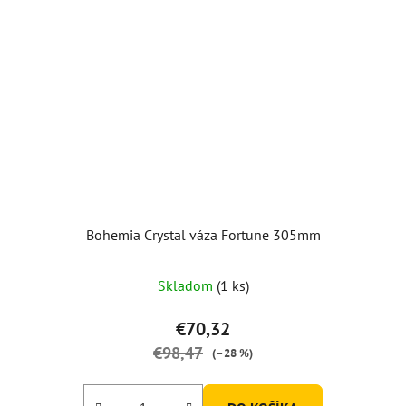
Bohemia Crystal váza Fortune 305mm
Priemerné
Skladom
(1 ks)
hodnotenie
produktu
€70,32
je
€98,47
(–28 %)
5,0
z