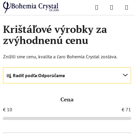
Prejsť
Hľadať
NÁKUP
na
Domov
/
Akcie a zľavy
KOŠÍK
obsah
Krištáľové výrobky za
zvýhodnenú cenu
Znížili sme cenu, kvalita a čaro Bohemia Crystal zostáva.
R
Radiť podľa:
Odporúčame
a
d
e
Cena
n
i
€
10
€
71
e
p
r