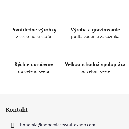
v
l
á
d
a
Prvotriedne výrobky
Výroba a gravírovanie
c
z českého krištáľu
podľa zadania zákazníka
i
e
p
r
Rýchle doručenie
Veľkoobchodná spolupráca
v
do celého sveta
po celom svete
k
y
v
ý
Z
p
á
i
Kontakt
p
s
u
ä
bohemia
@
bohemiacrystal-eshop.com
t