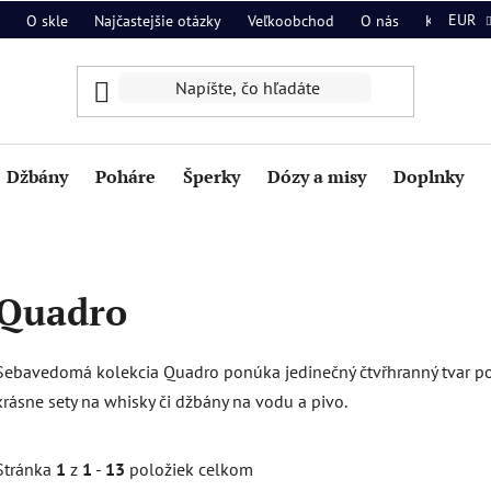
EUR
O skle
Najčastejšie otázky
Veľkoobchod
O nás
Kontakt
Džbány
Poháre
Šperky
Dózy a misy
Doplnky
Quadro
Sebavedomá kolekcia Quadro ponúka jedinečný čtvřhranný tvar pohá
krásne sety na whisky či džbány na vodu a pivo.
Stránka
1
z
1
-
13
položiek celkom