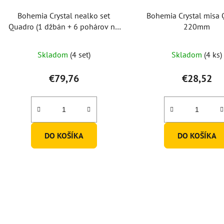
Bohemia Crystal nealko set
Bohemia Crystal misa
Quadro (1 džbán + 6 pohárov na
220mm
nealko)
Priemerné
Skladom
(4 set)
Skladom
(4 ks)
hodnotenie
produktu
€79,76
€28,52
je
5,0
z
5
DO KOŠÍKA
DO KOŠÍKA
hviezdičiek.