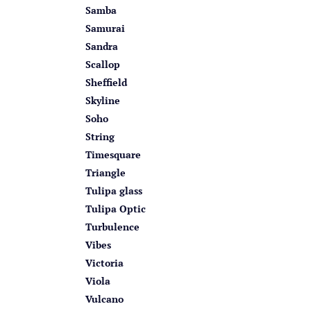
Samba
Samurai
Sandra
Scallop
Sheffield
Skyline
Soho
String
Timesquare
Triangle
Tulipa glass
Tulipa Optic
Turbulence
Vibes
Victoria
Viola
Vulcano