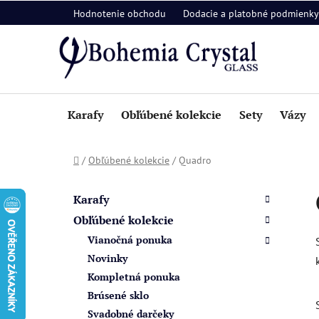
Prejsť
Hodnotenie obchodu
Dodacie a platobné podmienky
na
obsah
Karafy
Obľúbené kolekcie
Sety
Vázy
Domov
/
Obľúbené kolekcie
/
Quadro
B
K
Preskočiť
a
o
kategórie
Karafy
t
č
Obľúbené kolekcie
e
n
Vianočná ponuka
g
ý
ó
Novinky
p
r
Kompletná ponuka
i
a
Brúsené sklo
e
n
Svadobné darčeky