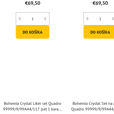
produktu
€69,50
€69,50
je
5,0
z
5
DO KOŠÍKA
DO KOŠÍKA
hviezdičiek.
Bohemia Crystal Likér set Quadro
Bohemia Crystal Set na
99999/9/99A44/117 (set 1 karafa
Quadro 99999/9/99A44/