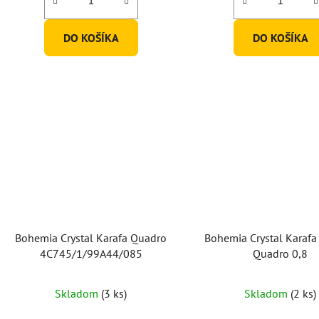
z
5
DO KOŠÍKA
DO KOŠÍKA
hviezdičiek.
Bohemia Crystal Karafa Quadro
Bohemia Crystal Karafa
4C745/1/99A44/085
Quadro 0,8
Priemerné
Skladom
(3 ks)
Skladom
(2 ks)
hodnotenie