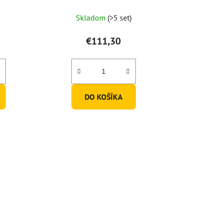
ov)
1 karafa + 6 pohárov)
Skladom
(>5 set)
€111,30
DO KOŠÍKA