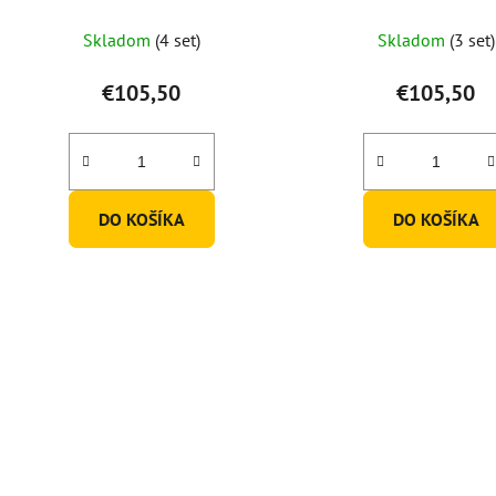
+ 6 pohárov)
1 karafa + 6 pohár
Skladom
(4 set)
Skladom
(3 set)
€105,50
€105,50
DO KOŠÍKA
DO KOŠÍKA