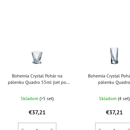
V
ý
p
i
s
p
r
o
Bohemia Crystal Pohár na
Bohemia Crystal Poh
d
pálenku Quadro 55ml (set po
pálenku Quadro
u
6ks)
2K936/0/99A44/050ml 
k
Priemerné
6ks)
Skladom
(>5 set)
Skladom
(4 set)
t
hodnotenie
o
produktu
€37,21
€37,21
v
je
5,0