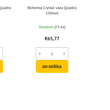
 Quadro
Bohemia Crystal váza Quadro
330mm
Skladom
(>5 ks)
€65,77
DO KOŠÍKA