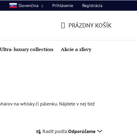
Prihlásenie
Registrácia
Slovenčina
PRÁZDNY KOŠÍK
NÁKUPNÝ
KOŠÍK
Ultra-luxury collection
Akcie a zľavy
rov na whisky či pálenku. Nájdete v nej tiež
R
Radiť podľa:
Odporúčame
a