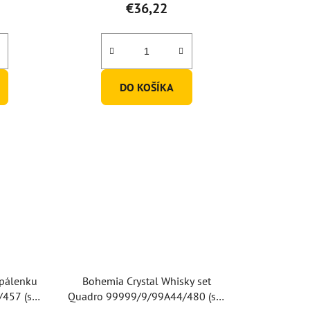
€36,22
DO KOŠÍKA
 pálenku
Bohemia Crystal Whisky set
457 (set
Quadro 99999/9/99A44/480 (set