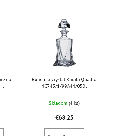
d
e
n
i
e
p
r
o
d
u
áre na
Bohemia Crystal Karafa Quadro
k
4C745/1/99A44/050l
t
( set po
Priemerné
o
Skladom
(4 ks)
hodnotenie
v
produktu
€68,25
je
5,0