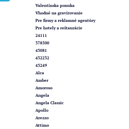
e
Valentínska ponuka
l
Vhodné na gravírovanie
Pre firmy a reklamné agentúry
Pre hotely a reštaurácie
24111
378500
43081
432232
43249
Alca
Amber
Amoroso
Angela
Angela Classic
Apollo
Arezzo
Attimo