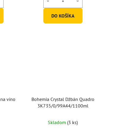
z
5
DO KOŠÍKA
hviezdičiek.
 na víno
Bohemia Crystal Džbán Quadro
3K735/0/99A44/1100ml
Skladom
(3 ks)