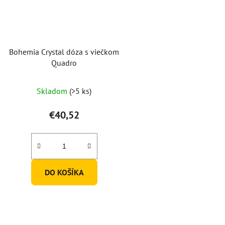
Bohemia Crystal dóza s viečkom
Quadro
Skladom
(>5 ks)
€40,52
DO KOŠÍKA
O
v