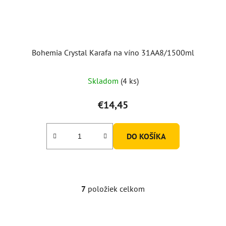
Bohemia Crystal Karafa na víno 31AA8/1500ml
Skladom
(4 ks)
€14,45
DO KOŠÍKA
7
položiek celkom
O
v
l