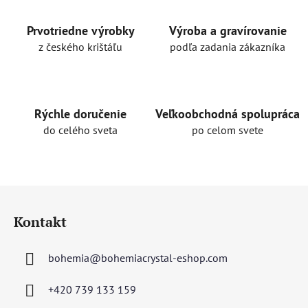
á
d
a
Prvotriedne výrobky
Výroba a gravírovanie
c
z českého krištáľu
podľa zadania zákazníka
i
e
p
r
Rýchle doručenie
Veľkoobchodná spolupráca
v
do celého sveta
po celom svete
k
y
v
ý
Z
p
á
i
Kontakt
p
s
u
ä
bohemia
@
bohemiacrystal-eshop.com
t
i
+420 739 133 159
e