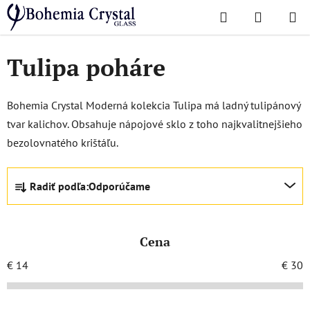
Prejsť
Hľadať
NÁKUP
na
Domov
/
Obľúbené kolekcie
/
Tulipa glass
KOŠÍK
obsah
Tulipa poháre
Bohemia Crystal Moderná kolekcia Tulipa má ladný tulipánový
tvar kalichov. Obsahuje nápojové sklo z toho najkvalitnejšieho
bezolovnatého krištáľu.
R
Radiť podľa:
Odporúčame
a
d
e
Cena
n
i
€
14
€
30
e
p