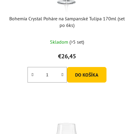
k
t
o
Bohemia Crystal Poháre na šampanské Tulipa 170ml (set
v
po 6ks)
Skladom
(>5 set)
€26,45
DO KOŠÍKA