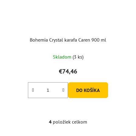
Bohemia Crystal karafa Caren 900 ml
Skladom
(3 ks)
€74,46
DO KOŠÍKA
4
položiek celkom
O
v