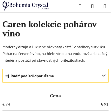
Prejsť
Hľadať
NÁKUP
na
Domov
/
Obľúbené kolekcie
/
Caren
KOŠÍK
obsah
Caren kolekcie pohárov
víno
Moderný dizajn a luxusné olovnatý krištáľ v nádhery súzvuku.
Pohár na červené víno, na biele víno a na vodu rozžiaria každý
interiér a poslúži pri slávnostných príležitostiach.
R
Radiť podľa:
Odporúčame
a
d
e
Cena
n
i
€
74
€
91
e