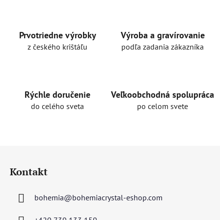
l
á
d
a
Prvotriedne výrobky
Výroba a gravírovanie
c
z českého krištáľu
podľa zadania zákazníka
i
e
p
r
Rýchle doručenie
Veľkoobchodná spolupráca
v
do celého sveta
po celom svete
k
y
v
ý
Z
p
á
i
Kontakt
p
s
u
ä
bohemia
@
bohemiacrystal-eshop.com
t
i
+420 739 133 159