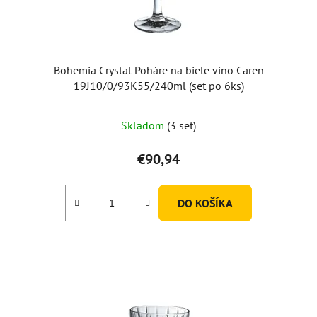
u
k
t
o
Bohemia Crystal Poháre na biele víno Caren
v
19J10/0/93K55/240ml (set po 6ks)
Priemerné
Skladom
(3 set)
hodnotenie
produktu
€90,94
je
5,0
DO KOŠÍKA
z
5
hviezdičiek.