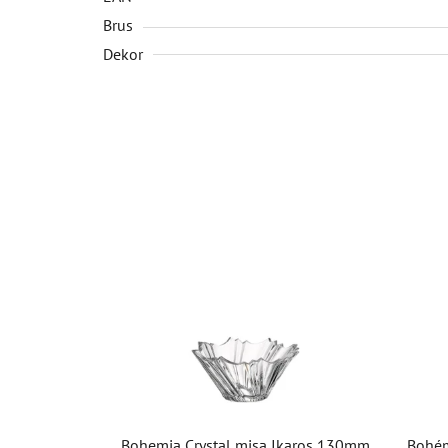
Brus
Dekor
Bohemia Crystal misa Ikaros 130mm
Bohém