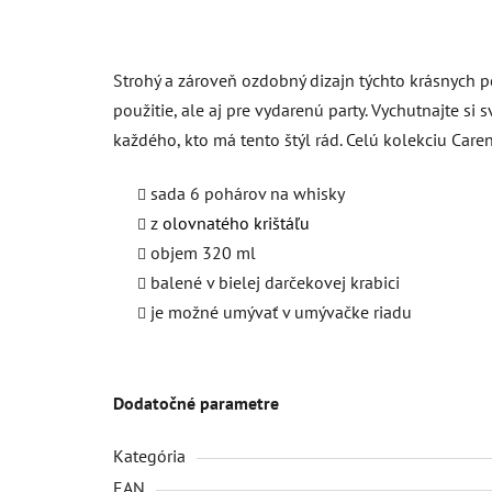
Strohý a zároveň ozdobný dizajn týchto krásnych p
použitie, ale aj pre vydarenú party. Vychutnajte s
každého, kto má tento štýl rád. Celú kolekciu Care
sada 6 pohárov na whisky
z
olovnatého krištáľu
objem 320 ml
balené v bielej darčekovej krabici
je možné umývať v umývačke riadu
Dodatočné parametre
Kategória
EAN