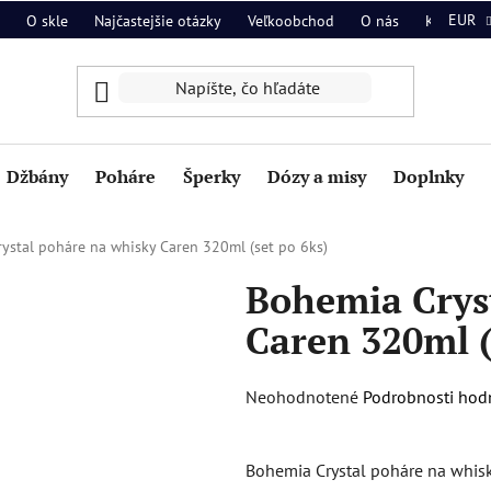
EUR
O skle
Najčastejšie otázky
Veľkoobchod
O nás
Kontakt
Džbány
Poháre
Šperky
Dózy a misy
Doplnky
ystal poháre na whisky Caren 320ml (set po 6ks)
Bohemia Crys
Caren 320ml (
Priemerné
Neohodnotené
Podrobnosti hod
hodnotenie
produktu
Bohemia Crystal poháre na whisk
je