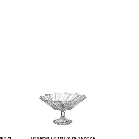
ialová
Bohemia Crystal misa na nohe