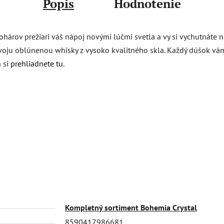
Popis
Hodnotenie
ohárov prežiari váš nápoj novými lúčmi svetla a vy si vychutnáte
i svoju oblúnenou whisky z vysoko kvalitného skla. Každý dúšok v
n si
prehliadnete tu
.
Kompletný sortiment Bohemia Crystal
8590417986681