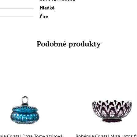
Hladké
Číre
Podobné produkty
ia Crystal Dóza Tomy azúrová
Bohémia Crystal Misa Lotos f