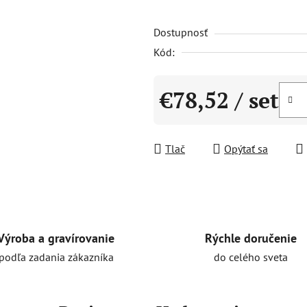
0,0
Dostupnosť
z
5
Kód:
hviezdičiek.
€78,52
/ set
Jednotková cena:
Tlač
Opýtať sa
Rýchle doručenie
Výroba a gravírovanie
do celého sveta
podľa zadania zákazníka