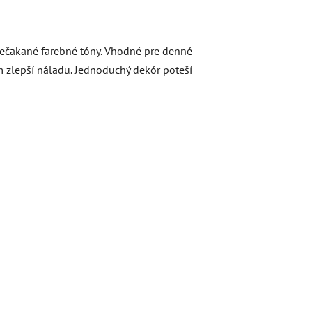
 nečakané farebné tóny. Vhodné pre denné
ám zlepší náladu. Jednoduchý dekór poteší