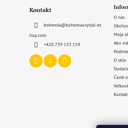
á
Infor
Kontakt
p
O nás
ä
bohemia
@
bohemiacrystal-es
Obchod
t
i
Moja o
hop.com
e
Ako vrá
+420 739 133 159
Podmie
O skle
Dodaci
Časté o
Veľkoo
Kontak