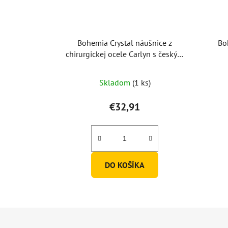
Bohemia Crystal náušnice z
Bo
chirurgickej ocele Carlyn s českým
krištáľom Preciosa - kryštál 7235 00
Skladom
(1 ks)
€32,91
DO KOŠÍKA
Z