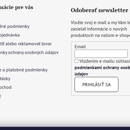
mácie pre vás
Odoberať newsletter
Vložte svoj e-mail a my Vám
né podmienky
zasielať informácie o nových
bjednávka
produktoch na našom e-shop
tiť alebo reklamovať tovar
Email
nky ochrany osobných údajov
Vložením e-mailu súhlasí
podmienkami ochrany oso
e a platobné podmienky
údajov
tázky
PRIHLÁSIŤ SA
bchod
t