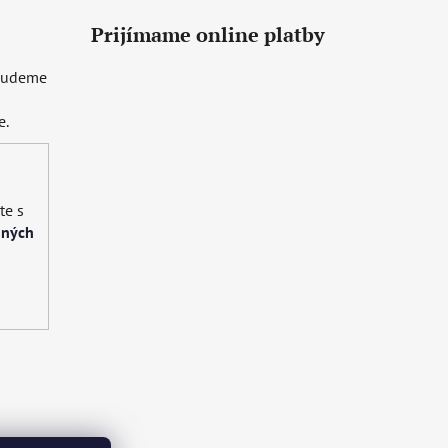
Prijímame online platby
 budeme
e.
te s
bných