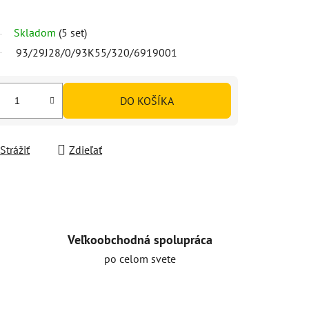
Skladom
(5 set)
93/29J28/0/93K55/320/6919001
DO KOŠÍKA
Strážiť
Zdieľať
Veľkoobchodná spolupráca
po celom svete