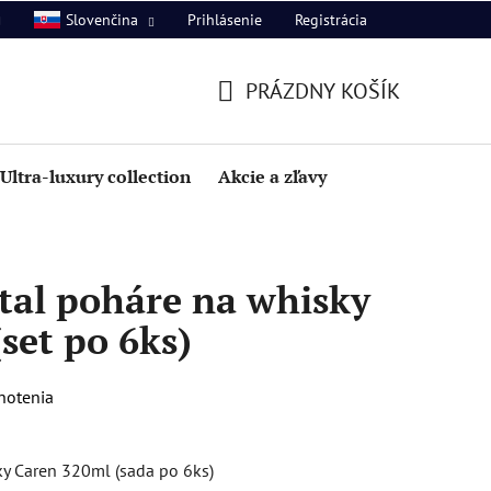
Prihlásenie
Registrácia
Slovenčina
PRÁZDNY KOŠÍK
NÁKUPNÝ
KOŠÍK
Ultra-luxury collection
Akcie a zľavy
tal poháre na whisky
set po 6ks)
notenia
y Caren 320ml (sada po 6ks)