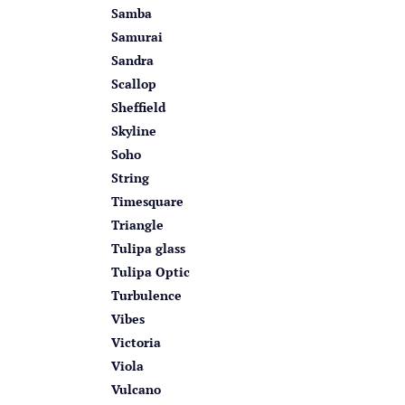
Samba
Samurai
Sandra
Scallop
Sheffield
Skyline
Soho
String
Timesquare
Triangle
Tulipa glass
Tulipa Optic
Turbulence
Vibes
Victoria
Viola
Vulcano