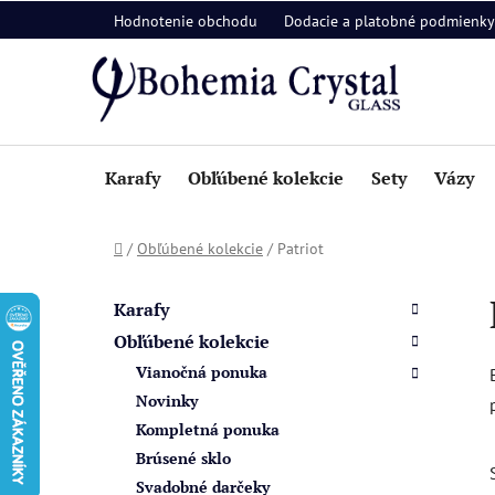
Prejsť
Hodnotenie obchodu
Dodacie a platobné podmienky
na
obsah
Karafy
Obľúbené kolekcie
Sety
Vázy
Domov
/
Obľúbené kolekcie
/
Patriot
B
K
Preskočiť
a
o
kategórie
Karafy
t
č
Obľúbené kolekcie
e
n
Vianočná ponuka
g
ý
ó
Novinky
p
r
Kompletná ponuka
i
a
Brúsené sklo
e
n
Svadobné darčeky