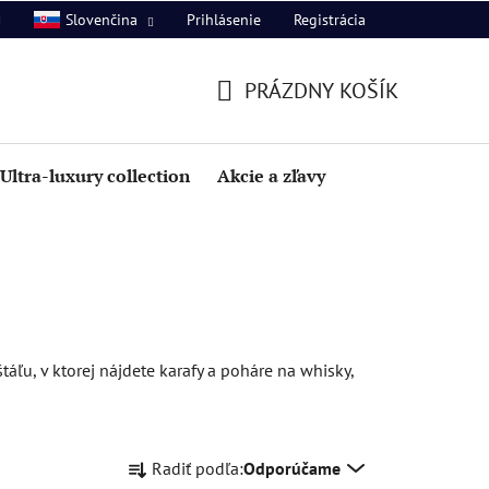
Prihlásenie
Registrácia
Slovenčina
PRÁZDNY KOŠÍK
NÁKUPNÝ
KOŠÍK
Ultra-luxury collection
Akcie a zľavy
táľu, v ktorej nájdete karafy a poháre na whisky,
R
Radiť podľa:
Odporúčame
a