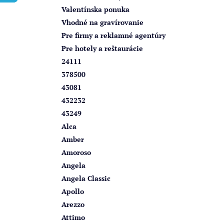
e
Valentínska ponuka
l
Vhodné na gravírovanie
Pre firmy a reklamné agentúry
Pre hotely a reštaurácie
24111
378500
43081
432232
43249
Alca
Amber
Amoroso
Angela
Angela Classic
Apollo
Arezzo
Attimo