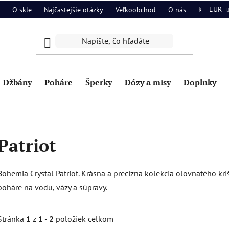
EUR
O skle
Najčastejšie otázky
Veľkoobchod
O nás
Kontakt
Džbány
Poháre
Šperky
Dózy a misy
Doplnky
Patriot
Bohemia Crystal Patriot. Krásna a precízna kolekcia olovnatého kriš
poháre na vodu, vázy a súpravy.
Stránka
1
z
1
-
2
položiek celkom