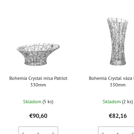
V
ý
p
i
s
p
r
o
Bohemia Crystal misa Patriot
Bohemia Crystal váza 
d
330mm
330mm
u
k
Skladom
(5 ks)
Skladom
(2 ks)
t
o
€90,60
€82,16
v