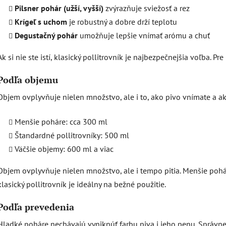
Pilsner pohár (užší, vyšší)
zvýrazňuje sviežosť a rez
Krígeľ s uchom
je robustný a dobre drží teplotu
Degustačný pohár
umožňuje lepšie vnímať arómu a chuť
Ak si nie ste istí, klasický pollitrovník je najbezpečnejšia voľba. Pr
Podľa objemu
Objem ovplyvňuje nielen množstvo, ale i to, ako pivo vnímate a ak
Menšie poháre: cca 300 ml
Štandardné pollitrovníky: 500 ml
Väčšie objemy: 600 ml a viac
Objem ovplyvňuje nielen množstvo, ale i tempo pitia. Menšie pohár
klasický pollitrovník je ideálny na bežné použitie.
Podľa prevedenia
Hladké poháre nechávajú vyniknúť farbu piva i jeho penu. Správne