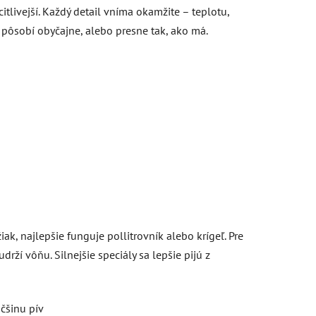
itlivejší. Každý detail vníma okamžite – teplotu,
o pôsobí obyčajne, alebo presne tak, ako má.
iak, najlepšie funguje pollitrovník alebo krígeľ. Pre
udrží vôňu. Silnejšie speciály sa lepšie pijú z
äčšinu pív