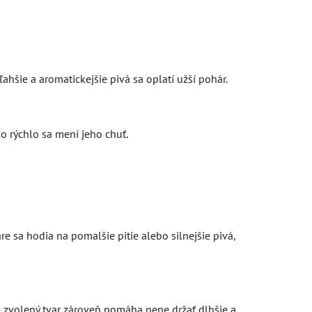
e ľahšie a aromatickejšie pivá sa oplatí užší pohár.
o rýchlo sa mení jeho chuť.
e sa hodia na pomalšie pitie alebo silnejšie pivá,
 zvolený tvar zároveň pomáha pene držať dlhšie a