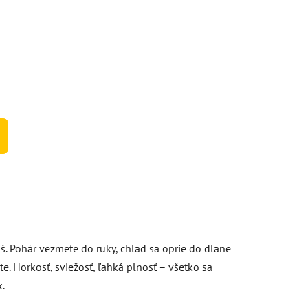
)
š. Pohár vezmete do ruky, chlad sa oprie do dlane
te. Horkosť, sviežosť, ľahká plnosť – všetko sa
k.