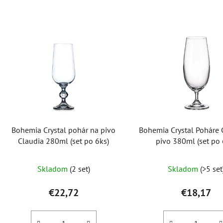
V
ý
p
i
s
p
r
o
Bohemia Crystal pohár na pivo
Bohemia Crystal Poháre C
d
Claudia 280ml (set po 6ks)
pivo 380ml (set po 
u
k
Skladom
(2 set)
Skladom
(>5 set
t
o
€22,72
€18,17
v