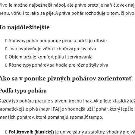
e
Pivo je možno najbežnejší nápoj, ale práve preto je naň človek najc
p
penu, vôňu i to, ako sa pije. A práve pohár rozhoduje o tom, či piv
r
v
To najdôležitejšie
k
y
Správny pohár podporuje penu a udrží ju dlhšie
v
ý
Tvar ovplyvňuje vôňu i chuťový prejav piva
p
Objem určuje komfort pitia i servírovania
i
Rôzne typy pohárov sa hodia pre rôzne štýly piva
s
u
Ako sa v ponuke pivných pohárov zorientovať
Podľa typu pohára
Každý typ pohára pracuje s pivom trochu inak. Ak pijete klasický lež
aromatickejšie pivá (napr. IPA) je vhodnejší užší pohár, ktorý lepšie 
menších pohárov, ktoré pomáhajú spomaliť tempo.
Pollitrovník (klasický)
je univerzálny a stabilný, vhodný pre v