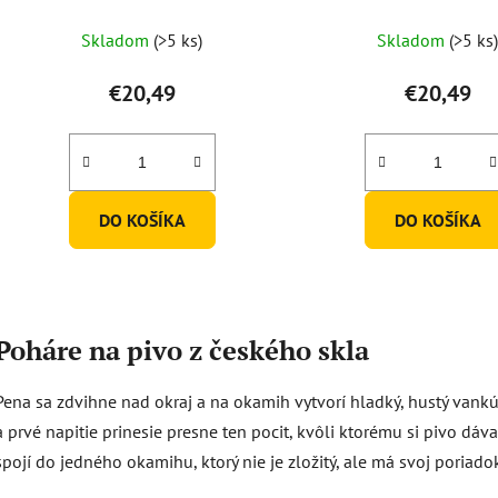
Skladom
(>5 ks)
Skladom
(>5 ks
€20,49
€20,49
DO KOŠÍKA
DO KOŠÍKA
O
v
Poháre na pivo z českého skla
l
á
Pena sa zdvihne nad okraj a na okamih vytvorí hladký, hustý vankú
d
a
a prvé napitie prinesie presne ten pocit, kvôli ktorému si pivo dáva
c
spojí do jedného okamihu, ktorý nie je zložitý, ale má svoj poriado
i