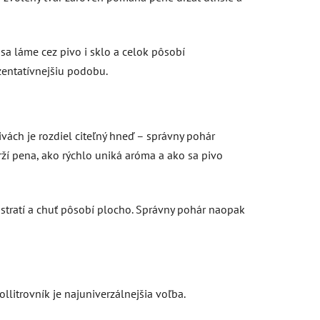
sa láme cez pivo i sklo a celok pôsobí
zentatívnejšiu podobu.
ivách je rozdiel citeľný hneď – správny pohár
rží pena, ako rýchlo uniká aróma a ako sa pivo
stratí a chuť pôsobí plocho. Správny pohár naopak
pollitrovník je najuniverzálnejšia voľba.