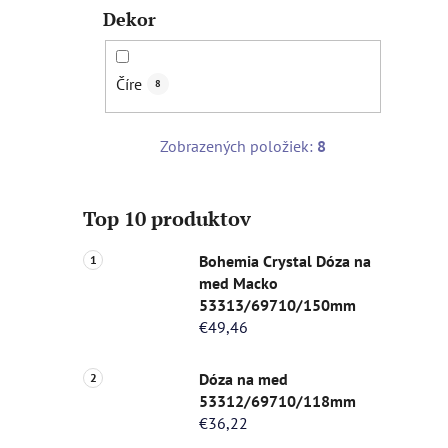
Dekor
Číre
8
Zobrazených položiek:
8
Top 10 produktov
Bohemia Crystal Dóza na
med Macko
53313/69710/150mm
€49,46
Dóza na med
53312/69710/118mm
€36,22