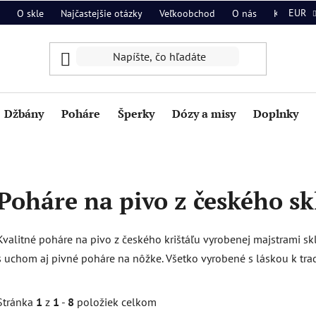
EUR
O skle
Najčastejšie otázky
Veľkoobchod
O nás
Kontakt
Džbány
Poháre
Šperky
Dózy a misy
Doplnky
Poháre na pivo z českého skl
Kvalitné poháre na pivo z českého krištáľu vyrobenej majstrami skl
s uchom aj pivné poháre na nôžke. Všetko vyrobené s láskou k tradi
Stránka
1
z
1
-
8
položiek celkom