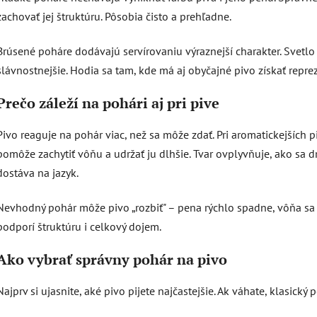
zachovať jej štruktúru. Pôsobia čisto a prehľadne.
Brúsené poháre dodávajú servírovaniu výraznejší charakter. Svetlo 
slávnostnejšie. Hodia sa tam, kde má aj obyčajné pivo získať repre
Prečo záleží na pohári aj pri pive
Pivo reaguje na pohár viac, než sa môže zdať. Pri aromatickejších p
pomôže zachytiť vôňu a udržať ju dlhšie. Tvar ovplyvňuje, ako sa d
dostáva na jazyk.
Nevhodný pohár môže pivo „rozbiť" – pena rýchlo spadne, vôňa sa 
podporí štruktúru i celkový dojem.
Ako vybrať správny pohár na pivo
Najprv si ujasnite, aké pivo pijete najčastejšie. Ak váhate, klasický 