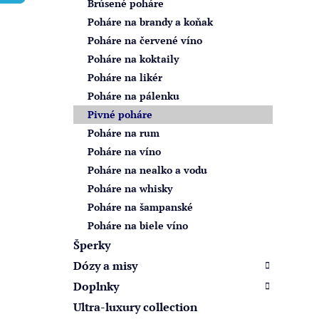
Brúsené poháre
e
Poháre na brandy a koňak
l
Poháre na červené víno
Poháre na koktaily
Poháre na likér
Poháre na pálenku
Pivné poháre
Poháre na rum
Poháre na víno
Poháre na nealko a vodu
Poháre na whisky
Poháre na šampanské
Poháre na biele víno
Šperky
Dózy a misy
Doplnky
Ultra-luxury collection