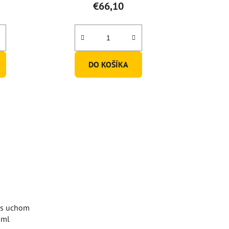
€66,10
DO KOŠÍKA
r s uchom
0ml