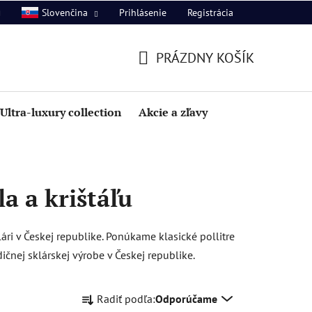
Prihlásenie
Registrácia
Slovenčina
PRÁZDNY KOŠÍK
NÁKUPNÝ
KOŠÍK
Ultra-luxury collection
Akcie a zľavy
a a krištáľu
ári v Českej republike. Ponúkame klasické pollitre
čnej sklárskej výrobe v Českej republike.
R
Radiť podľa:
Odporúčame
a