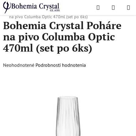
Prejsť
Hľadať
NÁKUP
na
Domov
/
Obľúbené kolekcie
/
Columba Optic
/
Bohemia Crystal Poháre
KOŠÍK
obsah
na pivo Columba Optic 470ml (set po 6ks)
Bohemia Crystal Poháre
na pivo Columba Optic
470ml (set po 6ks)
Priemerné
Neohodnotené
Podrobnosti hodnotenia
hodnotenie
produktu
je
0,0
z
5
hviezdičiek.