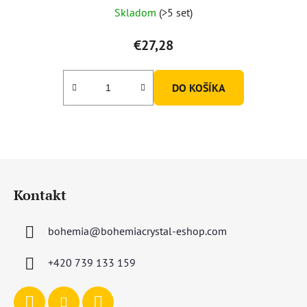
Skladom
(>5 set)
€27,28
DO KOŠÍKA
Z
á
Kontakt
p
ä
bohemia
@
bohemiacrystal-eshop.com
t
i
+420 739 133 159
e