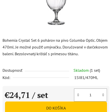
Bohemia Crystal Set 6 pohárov na pivo Columba Optic. Objem
470ml. Je možné použiť umývačku. Doručované v darčekovom
balení. Bezolovnatý krištáľ s prímesou titánu.
Dostupnosť
Skladom
(1 set)
Kód:
1SI81/470ML
€24,71
/ set
Jednotková cena:
DO KOŠÍKA