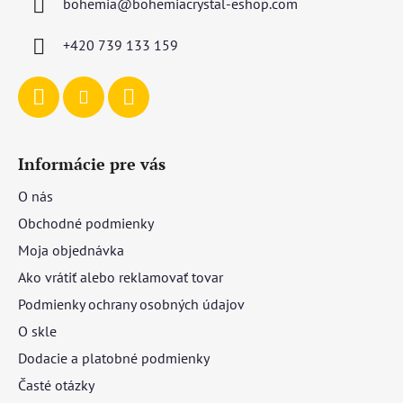
bohemia
@
bohemiacrystal-eshop.com
t
i
+420 739 133 159
e
Informácie pre vás
O nás
Obchodné podmienky
Moja objednávka
Ako vrátiť alebo reklamovať tovar
Podmienky ochrany osobných údajov
O skle
Dodacie a platobné podmienky
Časté otázky