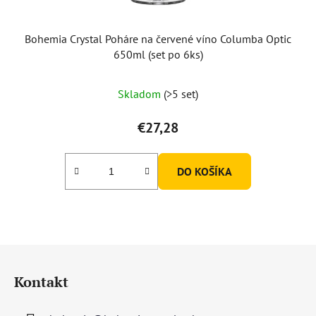
Bohemia Crystal Poháre na červené víno Columba Optic
650ml (set po 6ks)
Skladom
(>5 set)
€27,28
DO KOŠÍKA
Z
á
Kontakt
p
ä