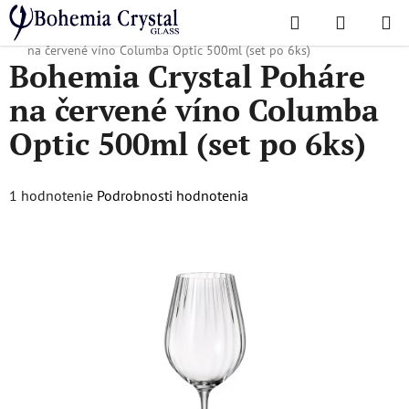
Prejsť
Hľadať
NÁKUP
na
Domov
/
Obľúbené kolekcie
/
Columba Optic
/
Bohemia Crystal Poháre
KOŠÍK
obsah
na červené víno Columba Optic 500ml (set po 6ks)
Bohemia Crystal Poháre
na červené víno Columba
Optic 500ml (set po 6ks)
Priemerné
1 hodnotenie
Podrobnosti hodnotenia
hodnotenie
produktu
je
5,0
z
5
hviezdičiek.