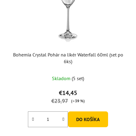
r
o
d
u
k
t
o
Bohemia Crystal Pohár na likér Waterfall 60ml (set po
v
6ks)
Skladom
(5 set)
€14,45
€23,97
(–39 %)
DO KOŠÍKA