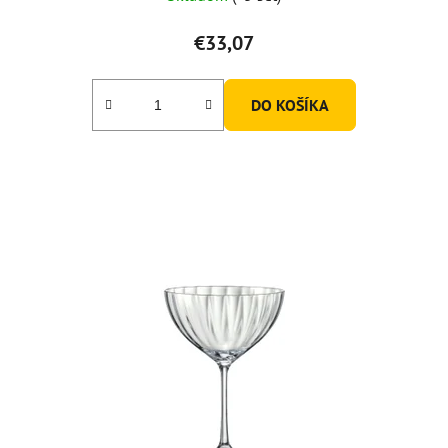
€33,07
DO KOŠÍKA