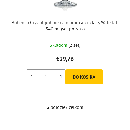
Bohemia Crystal poháre na martini a koktaily Waterfall
340 ml (set po 6 ks)
Skladom
(2 set)
€29,76
DO KOŠÍKA
3
položiek celkom
O
v
l
á