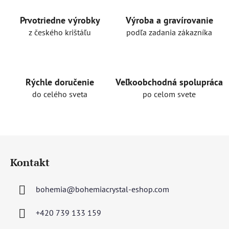
d
a
Prvotriedne výrobky
Výroba a gravírovanie
c
z českého krištáľu
podľa zadania zákazníka
i
e
p
r
Rýchle doručenie
Veľkoobchodná spolupráca
v
do celého sveta
po celom svete
k
y
v
ý
Z
p
á
i
Kontakt
p
s
u
ä
bohemia
@
bohemiacrystal-eshop.com
t
i
+420 739 133 159
e