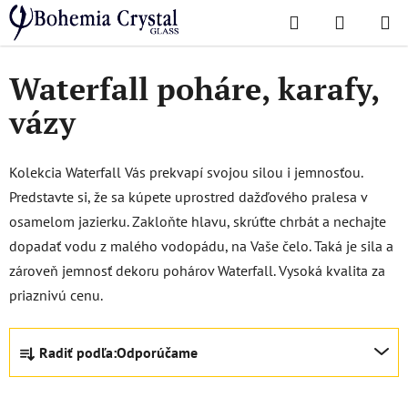
Prejsť
Hľadať
NÁKUP
na
Domov
/
Obľúbené kolekcie
/
Waterfall
KOŠÍK
obsah
Waterfall poháre, karafy,
vázy
Kolekcia Waterfall Vás prekvapí svojou silou i jemnosťou.
Predstavte si, že sa kúpete uprostred dažďového pralesa v
osamelom jazierku. Zakloňte hlavu, skrúťte chrbát a nechajte
dopadať vodu z malého vodopádu, na Vaše čelo. Taká je sila a
zároveň jemnosť dekoru pohárov Waterfall. Vysoká kvalita za
priaznivú cenu.
R
Radiť podľa:
Odporúčame
a
d