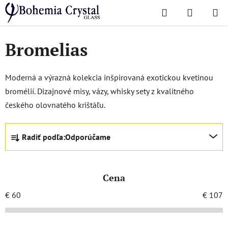
Prejsť
Hľadať
NÁKUP
na
Domov
/
Obľúbené kolekcie
/
Bromelias
KOŠÍK
obsah
Bromelias
Moderná a výrazná kolekcia inšpirovaná exotickou kvetinou
bromélií. Dizajnové misy, vázy, whisky sety z kvalitného
českého olovnatého krištáľu.
R
Radiť podľa:
Odporúčame
a
d
e
Cena
n
i
€
60
€
107
e
p