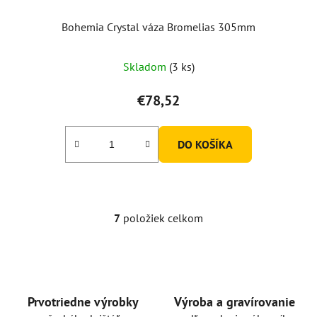
Bohemia Crystal váza Bromelias 305mm
Skladom
(3 ks)
€78,52
DO KOŠÍKA
7
položiek celkom
O
v
l
á
d
a
Prvotriedne výrobky
Výroba a gravírovanie