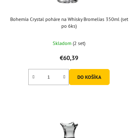
k
t
o
Bohemia Crystal poháre na Whisky Bromelias 350ml (set
v
po 6ks)
Skladom
(2 set)
€60,39
DO KOŠÍKA