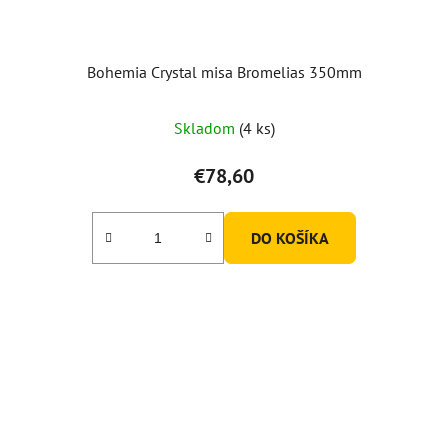
Bohemia Crystal misa Bromelias 350mm
Priemerné
Skladom
(4 ks)
hodnotenie
produktu
€78,60
je
4,5
DO KOŠÍKA
z
5
hviezdičiek.