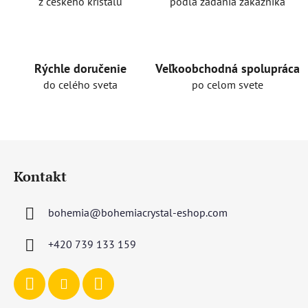
c
z českého krištáľu
podľa zadania zákazníka
i
e
p
r
Rýchle doručenie
Veľkoobchodná spolupráca
v
do celého sveta
po celom svete
k
y
v
ý
Z
p
á
i
Kontakt
p
s
u
ä
bohemia
@
bohemiacrystal-eshop.com
t
i
+420 739 133 159
e