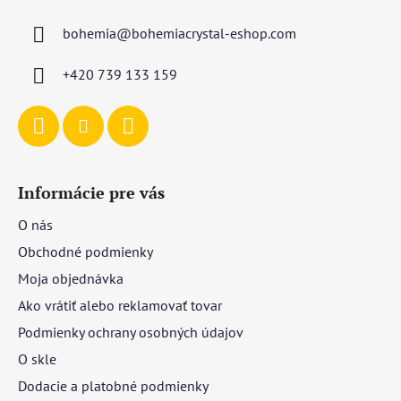
ä
bohemia
@
bohemiacrystal-eshop.com
t
i
+420 739 133 159
e
Informácie pre vás
O nás
Obchodné podmienky
Moja objednávka
Ako vrátiť alebo reklamovať tovar
Podmienky ochrany osobných údajov
O skle
Dodacie a platobné podmienky