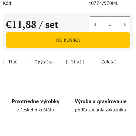
Kód:
40774/570ML
€11,88
/ set
Jednotková cena:
DO KOŠÍKA
Tlač
Opýtať sa
Strážiť
Zdieľať
Prvotriedne výrobky
Výroba a gravírovanie
z českého krištáľu
podľa zadania zákazníka