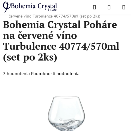
Prejsť
Hľadať
NÁKUP
na
Domov
/
Obľúbené kolekcie
/
Turbulence
/
Bohemia Crystal Poháre na
KOŠÍK
obsah
červené víno Turbulence 40774/570ml (set po 2ks)
Bohemia Crystal Poháre
na červené víno
Turbulence 40774/570ml
(set po 2ks)
Priemerné
2 hodnotenia
Podrobnosti hodnotenia
hodnotenie
produktu
je
5,0
z
5
hviezdičiek.