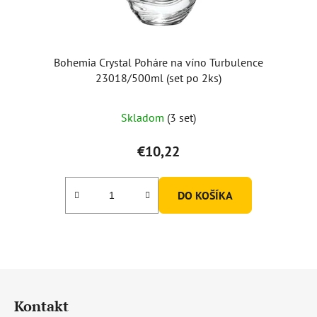
Bohemia Crystal Poháre na víno Turbulence
23018/500ml (set po 2ks)
Priemerné
Skladom
(3 set)
hodnotenie
produktu
€10,22
je
5,0
DO KOŠÍKA
z
5
hviezdičiek.
Z
á
Kontakt
p