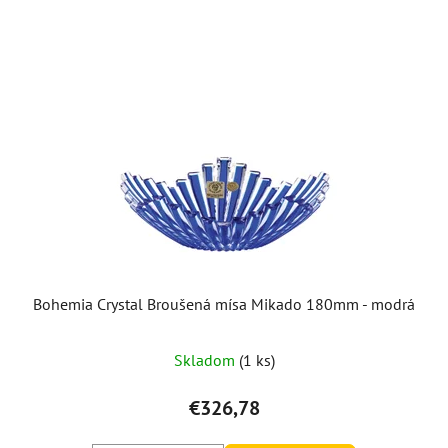
ý
p
i
s
p
r
o
d
u
k
t
o
Bohemia Crystal Broušená mísa Mikado 180mm - modrá
v
Skladom
(1 ks)
€326,78