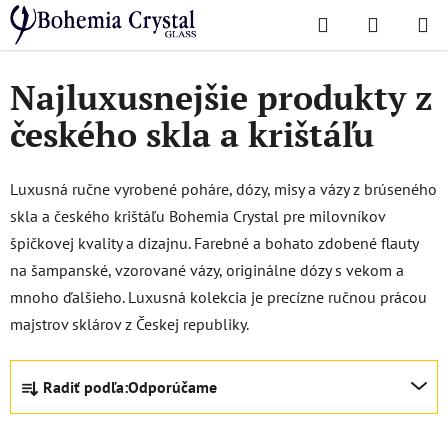
Prejsť
Hľadať
NÁKUP
na
Domov
/
Ultra-luxury collection
KOŠÍK
obsah
Najluxusnejšie produkty z
českého skla a krištáľu
Luxusná ručne vyrobené poháre, dózy, misy a vázy z brúseného
skla a českého krištáľu Bohemia Crystal pre milovníkov
špičkovej kvality a dizajnu. Farebné a bohato zdobené flauty
na šampanské, vzorované vázy, originálne dózy s vekom a
mnoho ďalšieho. Luxusná kolekcia je precízne ručnou prácou
majstrov sklárov z Českej republiky.
R
Radiť podľa:
Odporúčame
a
d