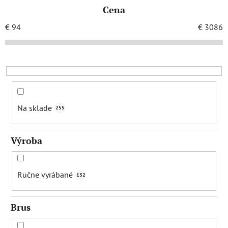
e
Cena
n
i
€
94
€
3086
e
p
r
o
d
u
Na sklade
255
k
t
Výroba
o
v
Ručne vyrábané
132
Brus