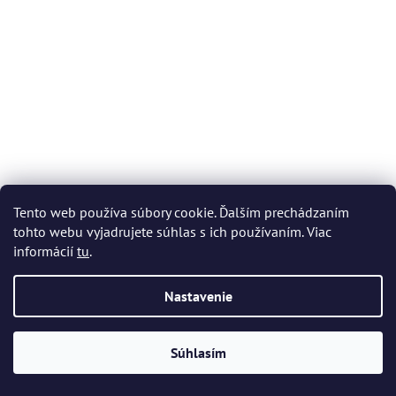
Bohemia Crystal Brúsený Likér set Flowerbud červená (1
Tento web používa súbory cookie. Ďalším prechádzaním
karafa + 6 pohárov)
tohto webu vyjadrujete súhlas s ich používaním. Viac
informácií
tu
.
Skladom
(1 set)
Nastavenie
€1 075,62
Súhlasím
DO KOŠÍKA