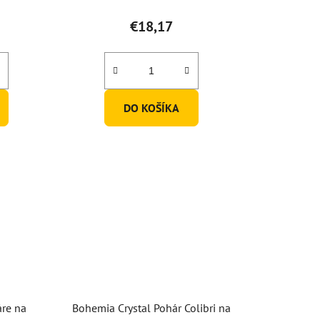
produktu
€18,17
je
5,0
z
5
DO KOŠÍKA
hviezdičiek.
áre na
Bohemia Crystal Pohár Colibri na