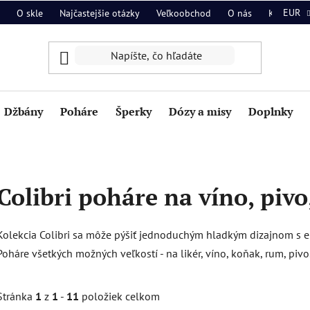
EUR
O skle
Najčastejšie otázky
Veľkoobchod
O nás
Kontakt
Džbány
Poháre
Šperky
Dózy a misy
Doplnky
Colibri poháre na víno, pivo
Kolekcia Colibri sa môže pýšiť jednoduchým hladkým dizajnom s e
Poháre všetkých možných veľkostí - na likér, víno, koňak, rum, pivo
Stránka
1
z
1
-
11
položiek celkom