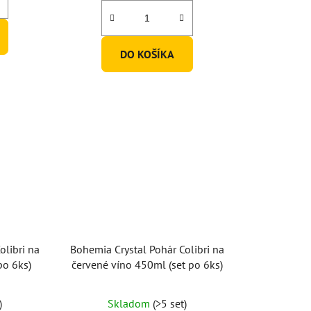
DO KOŠÍKA
olibri na
Bohemia Crystal Pohár Colibri na
po 6ks)
červené víno 450ml (set po 6ks)
Priemerné
)
Skladom
(>5 set)
hodnotenie