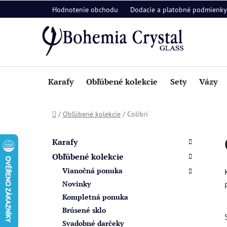
Prejsť
Hodnotenie obchodu
Dodacie a platobné podmienky
na
obsah
Karafy
Obľúbené kolekcie
Sety
Vázy
Domov
/
Obľúbené kolekcie
/
Colibri
B
K
Preskočiť
a
o
kategórie
Karafy
t
č
Obľúbené kolekcie
e
n
Vianočná ponuka
g
ý
ó
Novinky
p
r
Kompletná ponuka
i
a
Brúsené sklo
e
n
Svadobné darčeky