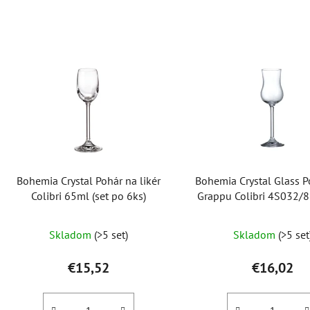
V
ý
p
i
s
p
r
o
Bohemia Crystal Pohár na likér
Bohemia Crystal Glass P
d
Colibri 65ml (set po 6ks)
Grappu Colibri 4S032/8
u
po 6ks)
k
Skladom
(>5 set)
Skladom
(>5 set
t
o
€15,52
€16,02
v