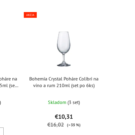
d
e
AKCIA
n
i
e
p
r
o
d
u
oháre na
Bohemia Crystal Poháre Colibri na
k
5ml (set
víno a rum 210ml (set po 6ks)
t
o
)
Skladom
(3 set)
v
€10,31
€16,02
(–35 %)