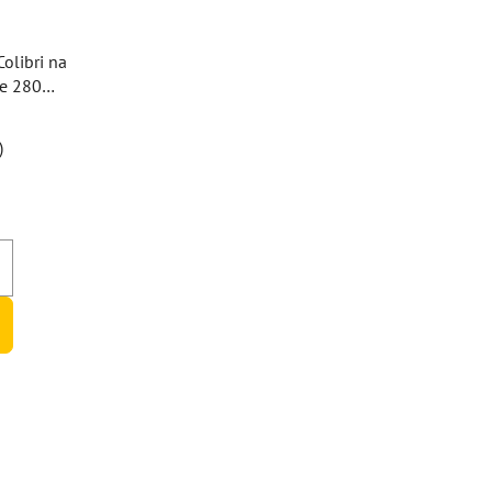
olibri na
je 280ml
)