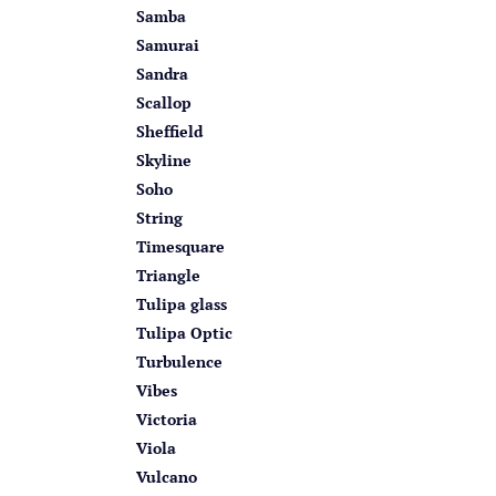
Samba
Samurai
Sandra
Scallop
Sheffield
Skyline
Soho
String
Timesquare
Triangle
Tulipa glass
Tulipa Optic
Turbulence
Vibes
Victoria
Viola
Vulcano