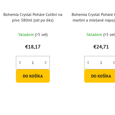
Bohemia Crystal Poháre Colibri na
Bohemia Crystal Poháre C
pivo 380ml (set po 6ks)
martini a miešané nápo
(set po 6ks)
Skladom
(>5 set)
Skladom
(>5 set
€18,17
€24,71
DO KOŠÍKA
DO KOŠÍKA
O
v
l
á