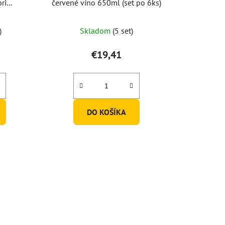
ri
červené víno 650ml (set po 6ks)
 6 ks)
)
Skladom
(5 set)
€19,41
DO KOŠÍKA