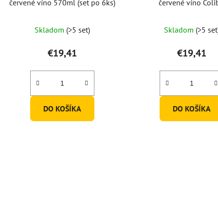
červené víno 570ml (set po 6ks)
červené víno Colib
4S032/580ml (set po
Skladom
(>5 set)
Skladom
(>5 set
€19,41
€19,41
DO KOŠÍKA
DO KOŠÍKA