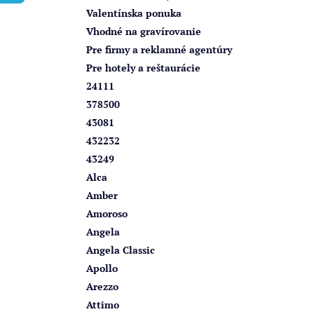
e
Valentínska ponuka
l
Vhodné na gravírovanie
Pre firmy a reklamné agentúry
Pre hotely a reštaurácie
24111
378500
43081
432232
43249
Alca
Amber
Amoroso
Angela
Angela Classic
Apollo
Arezzo
Attimo