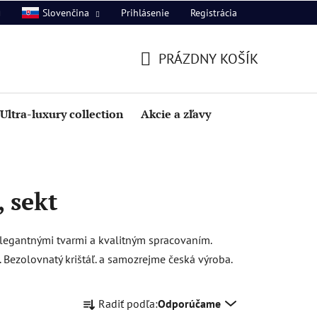
Prihlásenie
Registrácia
Slovenčina
PRÁZDNY KOŠÍK
NÁKUPNÝ
KOŠÍK
Ultra-luxury collection
Akcie a zľavy
, sekt
legantnými tvarmi a kvalitným spracovaním.
. Bezolovnatý krištáľ. a samozrejme česká výroba.
R
Radiť podľa:
Odporúčame
a