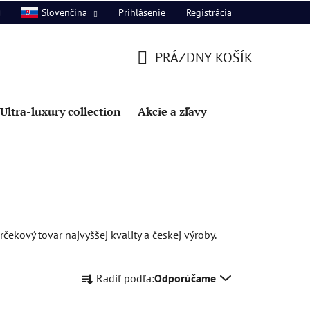
Prihlásenie
Registrácia
Slovenčina
PRÁZDNY KOŠÍK
NÁKUPNÝ
KOŠÍK
Ultra-luxury collection
Akcie a zľavy
ekový tovar najvyššej kvality a českej výroby.
R
Radiť podľa:
Odporúčame
a
d