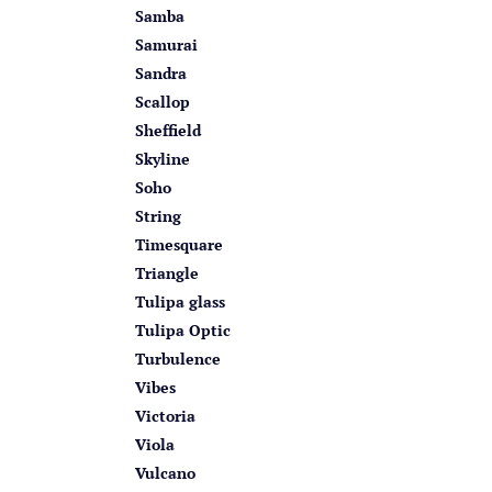
Samba
Samurai
Sandra
Scallop
Sheffield
Skyline
Soho
String
Timesquare
Triangle
Tulipa glass
Tulipa Optic
Turbulence
Vibes
Victoria
Viola
Vulcano