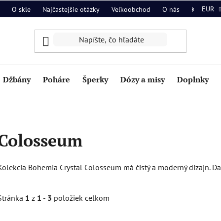
EUR
O skle
Najčastejšie otázky
Veľkoobchod
O nás
Kontakt
Džbány
Poháre
Šperky
Dózy a misy
Doplnky
Colosseum
Kolekcia Bohemia Crystal Colosseum má čistý a moderný dizajn. Darč
Stránka
1
z
1
-
3
položiek celkom