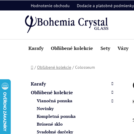
Prejsť
Hodnotenie obchodu
Dodacie a platobné podmienky
na
obsah
Karafy
Obľúbené kolekcie
Sety
Vázy
Domov
/
Obľúbené kolekcie
/
Colosseum
B
K
Preskočiť
a
o
kategórie
Karafy
t
č
Obľúbené kolekcie
e
n
Vianočná ponuka
g
ý
ó
Novinky
p
r
Kompletná ponuka
i
a
Brúsené sklo
e
n
Svadobné darčeky