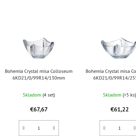
V
ý
p
i
s
p
r
o
Bohemia Crystal misa Colloseum
Bohemia Crystal misa C
d
6KD21/0/99R14/130mm
6KD21/0/99R14/2
u
k
Skladom
(4 set)
Skladom
(>5 ks
t
o
€67,67
€61,22
v