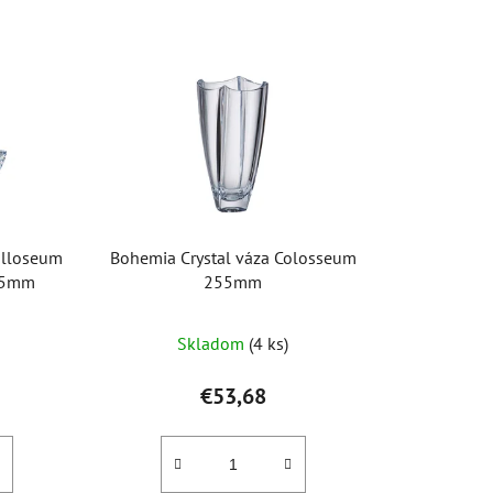
e
n
i
e
p
r
o
d
u
olloseum
Bohemia Crystal váza Colosseum
k
55mm
255mm
t
o
)
Skladom
(4 ks)
v
€53,68