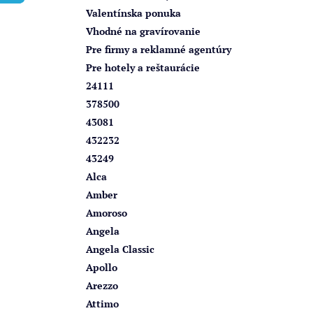
e
Valentínska ponuka
l
Vhodné na gravírovanie
Pre firmy a reklamné agentúry
Pre hotely a reštaurácie
24111
378500
43081
432232
43249
Alca
Amber
Amoroso
Angela
Angela Classic
Apollo
Arezzo
Attimo