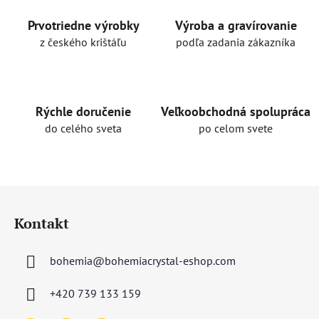
Prvotriedne výrobky
Výroba a gravírovanie
z českého krištáľu
podľa zadania zákazníka
Rýchle doručenie
Veľkoobchodná spolupráca
do celého sveta
po celom svete
Z
á
Kontakt
p
ä
bohemia
@
bohemiacrystal-eshop.com
t
i
+420 739 133 159
e