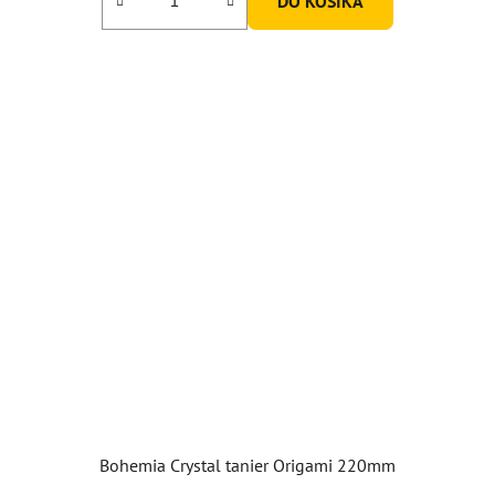
DO KOŠÍKA
z
5
hviezdičiek.
Bohemia Crystal tanier Origami 220mm