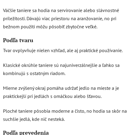
Väčšie taniere sa hodia na servírovanie alebo slávnostné
príležitosti. Dávajú viac priestoru na aranžovanie, no pri
bežnom použití môžu pôsobiť zbytočne veľké.
Podľa tvaru
Tvar ovplyvňuje nielen vzhľad, ale aj praktické používanie.
Klasické okrúhle taniere sú najuniverzálnejšie a ľahko sa
kombinujú s ostatným riadom.
Mierne zvýšený okraj pomáha udržať jedlo na mieste a je
praktickejší pri jedlách s omáčkou alebo šťavou.
Ploché taniere pôsobia moderne a čisto, no hodia sa skôr na
suchšie jedlá, kde nič nesteká.
Podľa prevedenia