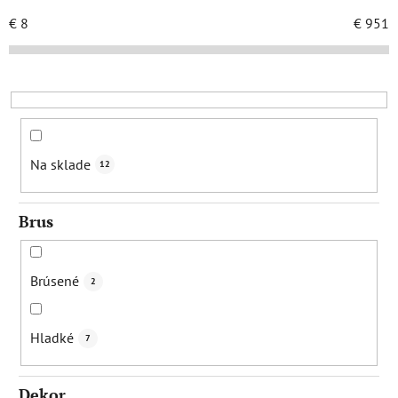
n
i
€
8
€
951
e
p
r
o
d
u
Na sklade
12
k
t
Brus
o
v
Brúsené
2
Hladké
7
Dekor