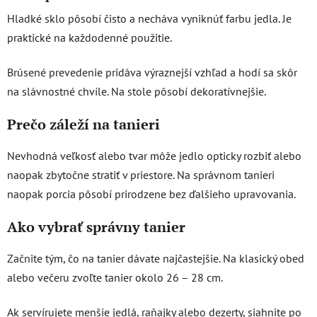
Hladké sklo pôsobí čisto a necháva vyniknúť farbu jedla. Je
praktické na každodenné použitie.
Brúsené prevedenie pridáva výraznejší vzhľad a hodí sa skôr
na slávnostné chvíle. Na stole pôsobí dekoratívnejšie.
Prečo záleží na tanieri
Nevhodná veľkosť alebo tvar môže jedlo opticky rozbiť alebo
naopak zbytočne stratiť v priestore. Na správnom tanieri
naopak porcia pôsobí prirodzene bez ďalšieho upravovania.
Ako vybrať správny tanier
Začnite tým, čo na tanier dávate najčastejšie. Na klasický obed
alebo večeru zvoľte tanier okolo 26 – 28 cm.
Ak servírujete menšie jedlá, raňajky alebo dezerty, siahnite po