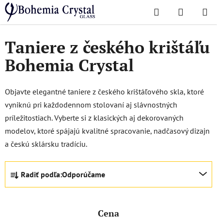
Prejsť
Hľadať
NÁKUP
na
Domov
/
Dózy a misy
/
Taniere
KOŠÍK
obsah
Taniere z českého krištáľu
Bohemia Crystal
Objavte elegantné taniere z českého krištáľového skla, ktoré
vyniknú pri každodennom stolovaní aj slávnostných
príležitostiach. Vyberte si z klasických aj dekorovaných
modelov, ktoré spájajú kvalitné spracovanie, nadčasový dizajn
a českú sklársku tradíciu.
R
Radiť podľa:
Odporúčame
a
d
e
Cena