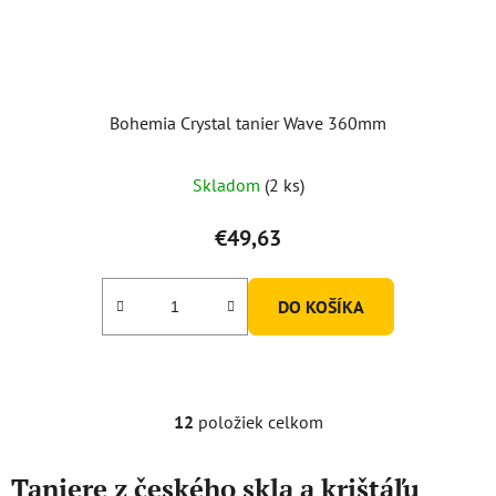
Bohemia Crystal tanier Wave 360mm
Skladom
(2 ks)
€49,63
DO KOŠÍKA
12
položiek celkom
O
v
l
Taniere z českého skla a krištáľu