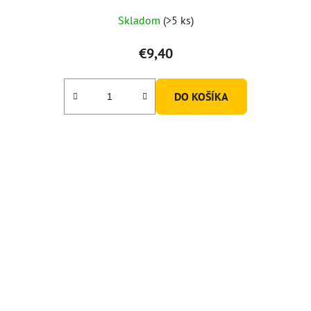
Priemerné
Skladom
(>5 ks)
hodnotenie
produktu
€9,40
je
5,0
DO KOŠÍKA
z
5
hviezdičiek.