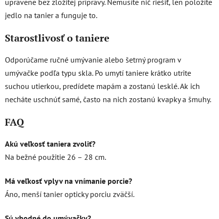
upravene bez zložitej prípravy. Nemusíte nič riešiť, len položíte
jedlo na tanier a funguje to.
Starostlivosť o taniere
Odporúčame ručné umývanie alebo šetrný program v
umývačke podľa typu skla. Po umytí taniere krátko utrite
suchou utierkou, predídete mapám a zostanú lesklé. Ak ich
necháte uschnúť samé, často na nich zostanú kvapky a šmuhy.
FAQ
Akú veľkosť taniera zvoliť?
Na bežné použitie 26 – 28 cm.
Má veľkosť vplyv na vnímanie porcie?
Áno, menší tanier opticky porciu zväčší.
Sú vhodné do umývačky?