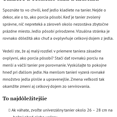
á
d
Spoznáte to vo chvíli, keď jedlo kladiete na tanier. Nejde o
a
dekor, ale o to, ako porcia pôsobí. Keď je tanier zvolený
c
správne, nič nepreteká a zároveň okolo nezostáva zbytočne
i
e
prázdne miesto. Jedlo pôsobí prirodzene. Vizuálna stránka je
p
rovnako dôležitá ako chuť a ovplyvňuje celkový dojem z jedla.
r
v
Vedeli ste, že aj malý rozdiel v priemere taniera zásadne
k
ovplyvní, ako porcia pôsobí? Stačí dať rovnakú porciu na
y
v
menší a väčší tanier pre porovnanie. Vyskúšajte to pokojne
ý
hneď pri ďalšom jedle. Na menšom tanieri vyzerá rovnaké
p
množstvo jedla plnšie a upravenejšie. Zmena veľkosti tak
i
okamžite zmení aj celkový dojem zo servírovania.
s
u
To najdôležitejšie
Ak váhate, zvoľte univerzálny tanier okolo 26 – 28 cm na