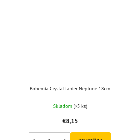
Bohemia Crystal tanier Neptune 18cm
Priemerné
Skladom
(>5 ks)
hodnotenie
produktu
€8,15
je
5,0