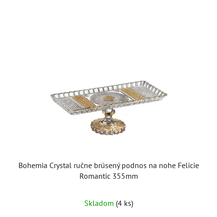
V
ý
p
i
s
p
r
o
d
u
k
t
o
Bohemia Crystal ručne brúsený podnos na nohe Felicie
v
Romantic 355mm
Skladom
(4 ks)