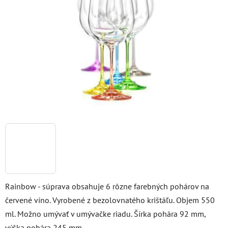
5
hviezdičiek.
Rainbow - súprava obsahuje 6 rôzne farebných pohárov na
červené víno. Vyrobené z bezolovnatého krištáľu. Objem 550
ml. Možno umývať v umývačke riadu. Šírka pohára 92 mm,
výška pohára 245 mm.