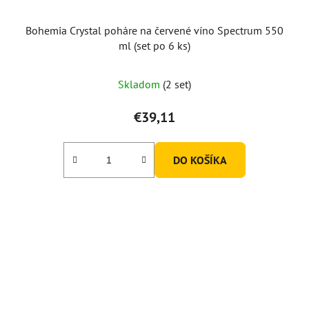
Bohemia Crystal poháre na červené víno Spectrum 550
ml (set po 6 ks)
Priemerné
Skladom
(2 set)
hodnotenie
produktu
€39,11
je
5,0
DO KOŠÍKA
z
5
hviezdičiek.