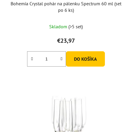
Bohemia Crystal pohár na pálenku Spectrum 60 ml (set
po 6 ks)
Priemerné
Skladom
(>5 set)
hodnotenie
produktu
€23,97
je
5,0
DO KOŠÍKA
z
5
hviezdičiek.