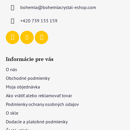
ä
bohemia
@
bohemiacrystal-eshop.com
t
i
+420 739 133 159
e
Informácie pre vás
O nás
Obchodné podmienky
Moja objednávka
Ako vrátiť alebo reklamovať tovar
Podmienky ochrany osobných údajov
O skle
Dodacie a platobné podmienky