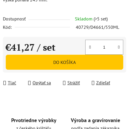
Dostupnosť
Skladom
(>5 set)
Kód:
40729/D4661/550ML
€41,27
/ set
Jednotková cena:
DO KOŠÍKA
Tlač
Opýtať sa
Strážiť
Zdieľať
Prvotriedne výrobky
Výroba a gravírovanie
z českého krištáľu
podľa zadania zákazníka