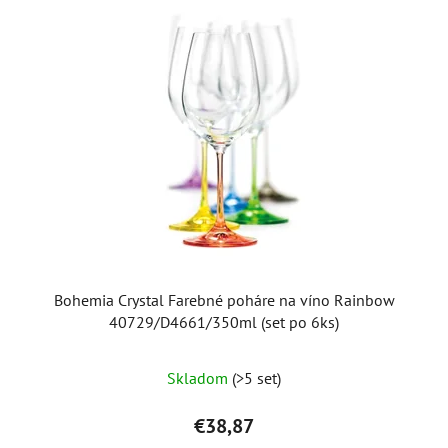
Bohemia Crystal Farebné poháre na víno Rainbow
40729/D4661/350ml (set po 6ks)
Priemerné
Skladom
(>5 set)
hodnotenie
produktu
€38,87
je