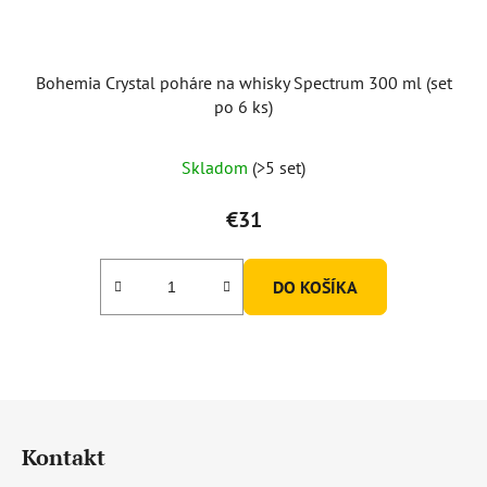
Bohemia Crystal poháre na whisky Spectrum 300 ml (set
po 6 ks)
Skladom
(>5 set)
€31
DO KOŠÍKA
Z
á
Kontakt
p