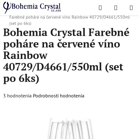
Prejsť
Hľadať
NÁKUP
na
Domov
/
Obľúbené kolekcie
/
Rainbow, Crazy, Islands
/
Bohemia Crystal
KOŠÍK
obsah
Farebné poháre na červené víno Rainbow 40729/D4661/550ml
(set po 6ks)
Bohemia Crystal Farebné
poháre na červené víno
Rainbow
40729/D4661/550ml (set
po 6ks)
Priemerné
3 hodnotenia
Podrobnosti hodnotenia
hodnotenie
produktu
je
4,7
z