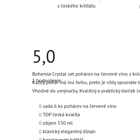
z českého krištáľu
5,0
Priemerné
Bohemia Crystal set pohárov na červené víno z kole
hodnotenie
1 hodnotenie
produktu
Každý pohár má inú farbu, preto je vždy spoznáte t
je
Vhodné do umývačky. Kvalitný a praktický darček č
5,0
z
5
sada 6 ks pohárov na červené víno
hviezdičiek.
TOP česká kvalita
objem 550 ml
klasický elegantný dizajn
bezolovnatý krištáľ