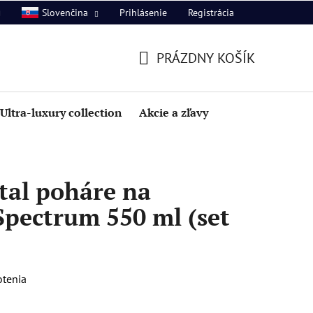
Prihlásenie
Registrácia
Slovenčina
PRÁZDNY KOŠÍK
NÁKUPNÝ
KOŠÍK
Ultra-luxury collection
Akcie a zľavy
tal poháre na
Spectrum 550 ml (set
otenia