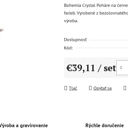
produktu
Bohemia Crystal Poháre na červe
je
farieb. Vyrobené z bezolovnatého
5,0
výroba.
z
5
Dostupnosť
hviezdičiek.
Kód:
€39,11
/ set
Jednotková cena:
Tlač
Opýtať sa
Rýchle doručenie
Výroba a gravírovanie