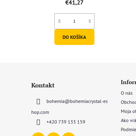
€41,27
je
4,7
z
5
DO KOŠÍKA
hviezdičiek.
Z
á
Infor
Kontakt
p
O nás
ä
bohemia
@
bohemiacrystal-es
Obchod
t
i
Moja o
hop.com
e
Ako vrá
+420 739 133 159
Podmie