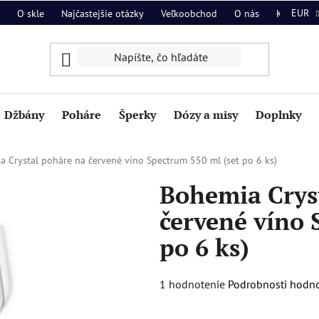
EUR
O skle
Najčastejšie otázky
Veľkoobchod
O nás
Kontakt
Džbány
Poháre
Šperky
Dózy a misy
Doplnky
 Crystal poháre na červené víno Spectrum 550 ml (set po 6 ks)
Bohemia Crys
červené víno 
po 6 ks)
Priemerné
1 hodnotenie
Podrobnosti hodn
hodnotenie