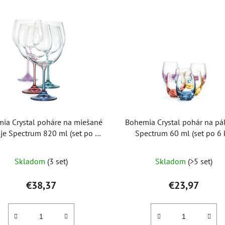
ia Crystal poháre na miešané
Bohemia Crystal pohár na pá
je Spectrum 820 ml (set po 4
Spectrum 60 ml (set po 6 
ks)
Priemerné
Skladom
(3 set)
Skladom
(>5 set)
hodnotenie
produktu
€38,37
€23,97
je
5,0
z