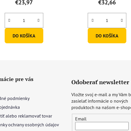
€23,97
€32,66
je
5,0
z
5
DO KOŠÍKA
DO KOŠÍKA
hviezdičiek.
mácie pre vás
Odoberať newsletter
Vložte svoj e-mail a my Vám
né podmienky
zasielať informácie o nových
bjednávka
produktoch na našom e-shop
tiť alebo reklamovať tovar
Email
nky ochrany osobných údajov