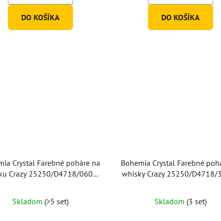
5
DO KOŠÍKA
DO KOŠÍKA
hviezdičiek.
ia Crystal Farebné poháre na
Bohemia Crystal Farebné poh
ku Crazy 25250/D4718/060ml
whisky Crazy 25250/D4718/
(set po 6 ks)
(set po 6 ks)
Priemerné
Skladom
(>5 set)
Skladom
(3 set)
hodnotenie
produktu