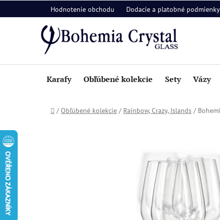
Prejsť
Hodnotenie obchodu
Dodacie a platobné podmienky
na
obsah
Karafy
Obľúbené kolekcie
Sety
Vázy
Domov
/
Obľúbené kolekcie
/
Rainbow, Crazy, Islands
/
Bohemia