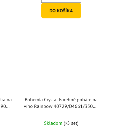
DO KOŠÍKA
ára na
Bohemia Crystal Farebné poháre na
390ml
víno Rainbow 40729/D4661/350ml
(set po 6ks)
Priemerné
Skladom
(>5 set)
hodnotenie
produktu