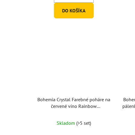
DO KOŠÍKA
Bohemia Crystal Farebné poháre na
Bohem
červené víno Rainbow
pálen
40729/D4661/550ml (set po 6ks)
Priemerné
Skladom
(>5 set)
hodnotenie
produktu