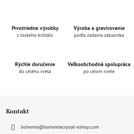
v
l
á
d
a
Prvotriedne výrobky
Výroba a gravírovanie
c
z českého krištáľu
podľa zadania zákazníka
i
e
p
r
Rýchle doručenie
Veľkoobchodná spolupráca
v
do celého sveta
po celom svete
k
y
v
ý
Z
p
á
i
Kontakt
p
s
u
ä
bohemia
@
bohemiacrystal-eshop.com
t