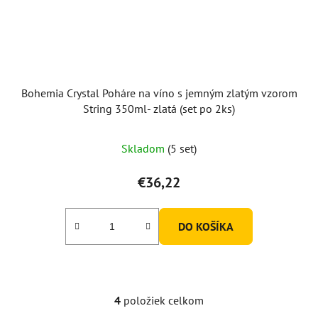
Bohemia Crystal Poháre na víno s jemným zlatým vzorom
String 350ml- zlatá (set po 2ks)
Skladom
(5 set)
€36,22
DO KOŠÍKA
4
položiek celkom
O