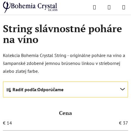
Prejsť
Hľadať
NÁKUP
na
Domov
/
Obľúbené kolekcie
/
String
KOŠÍK
obsah
String slávnostné poháre
na víno
Kolekcia Bohemia Crystal String - originálne poháre na víno a
šampanské zdobené jemnou brúsenou linkou v striebornej
alebo zlatej farbe.
R
Radiť podľa:
Odporúčame
a
d
e
Cena
n
i
€
14
€
37
e