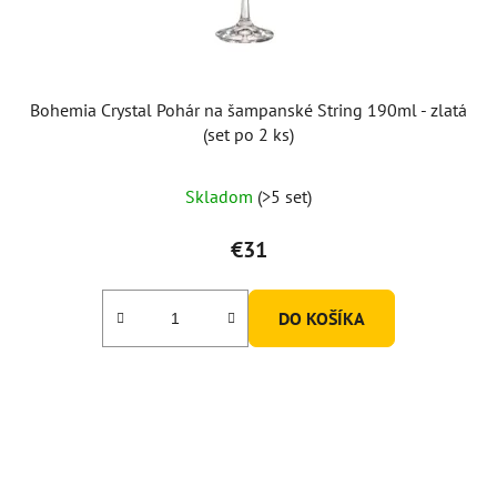
u
k
t
o
Bohemia Crystal Pohár na šampanské String 190ml - zlatá
v
(set po 2 ks)
Skladom
(>5 set)
€31
DO KOŠÍKA