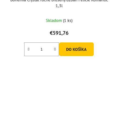
1,3l
Skladom
(1 ks)
€591,76
DO KOŠÍKA