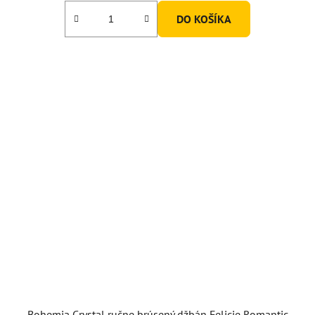
DO KOŠÍKA
Bohemia Crystal ručne brúsený džbán Felicie Romantic