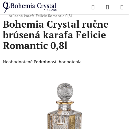
Prejsť
Hľadať
NÁKUP
na
Domov
/
Obľúbené kolekcie
/
Felicie Romantic
/
Bohemia Crystal ručne
KOŠÍK
obsah
brúsená karafa Felicie Romantic 0,8l
Bohemia Crystal ručne
brúsená karafa Felicie
Romantic 0,8l
Priemerné
Neohodnotené
Podrobnosti hodnotenia
hodnotenie
produktu
je
0,0
z
5
hviezdičiek.