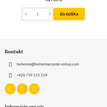
DO KOŠÍKA
Z
á
Kontakt
p
ä
bohemia
@
bohemiacrystal-eshop.com
t
i
+420 739 133 159
e
Informácie pre vás