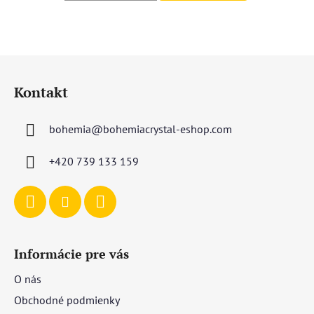
Z
á
Kontakt
p
ä
bohemia
@
bohemiacrystal-eshop.com
t
i
+420 739 133 159
e
Informácie pre vás
O nás
Obchodné podmienky