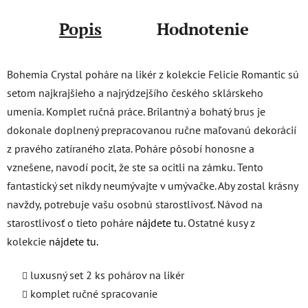
Popis
Hodnotenie
Bohemia Crystal poháre na likér z kolekcie Felicie Romantic sú
setom najkrajšieho a najrýdzejšího českého sklárskeho
umenia. Komplet ručná práce. Brilantný a bohatý brus je
dokonale doplnený prepracovanou ručne maľovanú dekorácií
z pravého zatíraného zlata. Poháre pôsobí honosne a
vznešene, navodí pocit, že ste sa ocitli na zámku. Tento
fantastický set nikdy neumývajte v umývačke. Aby zostal krásny
navždy, potrebuje vašu osobnú starostlivosť. Návod na
starostlivosť o tieto poháre
nájdete tu.
Ostatné kusy z
kolekcie
nájdete tu.
luxusný set 2 ks pohárov na likér
komplet ručné spracovanie