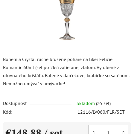
Bohemia Crystal ručne brúsené poháre na likér Felicie
Romantic 60ml (set po 2ks) zatieranej zlatom. Vyrobené z
olovnatého krištáľu. Balené v darčekovej krabičke so saténom.
Nemožno umývať v umývačke!
Dostupnosť
Skladom
(>5 set)
Kód:
12116/LV060/FLR/SET
€148,88
/ set