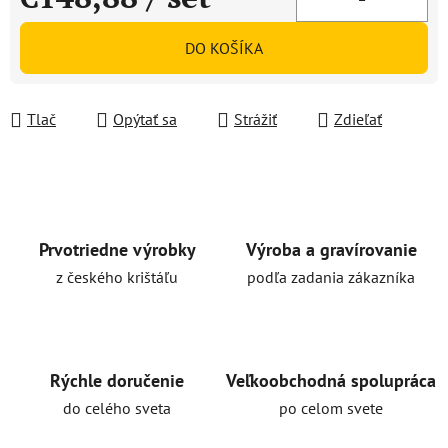
Jednotková cena:
DO KOŠÍKA
Tlač
Opýtať sa
Strážiť
Zdieľať
Prvotriedne výrobky
Výroba a gravírovanie
z českého krištáľu
podľa zadania zákazníka
Rýchle doručenie
Veľkoobchodná spolupráca
do celého sveta
po celom svete