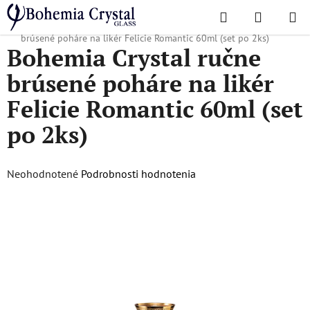
Prejsť
Hľadať
NÁKUP
na
Domov
/
Obľúbené kolekcie
/
Felicie Romantic
/
Bohemia Crystal ručne
KOŠÍK
obsah
brúsené poháre na likér Felicie Romantic 60ml (set po 2ks)
Bohemia Crystal ručne
brúsené poháre na likér
Felicie Romantic 60ml (set
po 2ks)
Priemerné
Neohodnotené
Podrobnosti hodnotenia
hodnotenie
produktu
je
0,0
z
5
hviezdičiek.