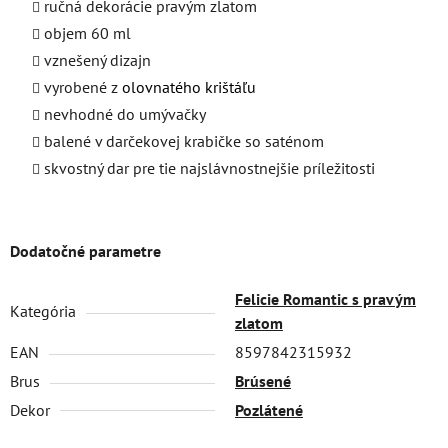
ručná dekorácie pravým zlatom
objem 60 ml
vznešený dizajn
vyrobené z
olovnatého krištáľu
nevhodné do umývačky
balené v darčekovej krabičke so saténom
skvostný dar pre tie najslávnostnejšie príležitosti
Dodatočné parametre
Felicie Romantic s pravým
Kategória
zlatom
EAN
8597842315932
Brus
Brúsené
Dekor
Pozlátené