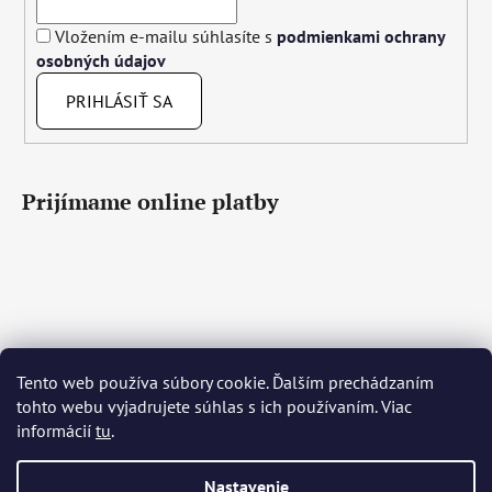
Vložením e-mailu súhlasíte s
podmienkami ochrany
osobných údajov
PRIHLÁSIŤ SA
Prijímame online platby
Tento web používa súbory cookie. Ďalším prechádzaním
Čeština
Slovenčina
English
Deutsch
Magyar
tohto webu vyjadrujete súhlas s ich používaním. Viac
Język polski
Română
Italiano
Español
Français
informácií
tu
.
Português
Български
Hrvatski
Slovenščina
Srpski
Nederlands
Українська
Ελληνικά
Svenska
Dansk
Nastavenie