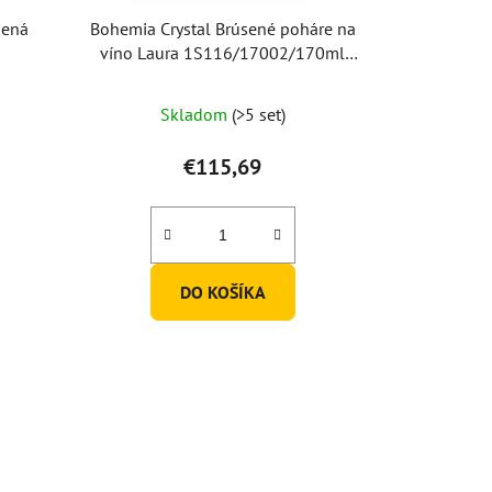
sená
Bohemia Crystal Brúsené poháre na
víno Laura 1S116/17002/170ml
(set po 6 ks)
Priemerné
Skladom
(>5 set)
hodnotenie
produktu
€115,69
je
5,0
z
5
DO KOŠÍKA
hviezdičiek.