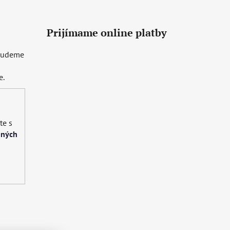
Prijímame online platby
 budeme
e.
te s
bných