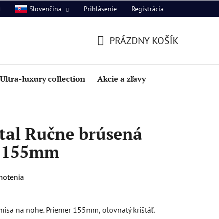
Prihlásenie
Registrácia
Slovenčina
PRÁZDNY KOŠÍK
NÁKUPNÝ
KOŠÍK
Ultra-luxury collection
Akcie a zľavy
tal Ručne brúsená
e 155mm
notenia
isa na nohe. Priemer 155mm, olovnatý krištáľ.