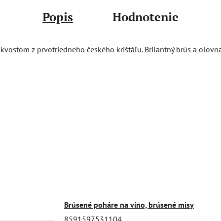
Popis
Hodnotenie
ostom z prvotriedneho českého krištáľu. Brilantný brús a olovnatý
Brúsené poháre na víno, brúsené misy
8591597531104