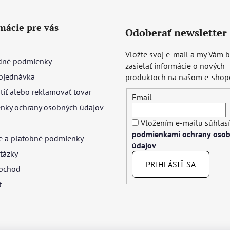
mácie pre vás
Odoberať newsletter
Vložte svoj e-mail a my Vám
né podmienky
zasielať informácie o nových
bjednávka
produktoch na našom e-shop
tiť alebo reklamovať tovar
Email
nky ochrany osobných údajov
Vložením e-mailu súhlasí
podmienkami ochrany oso
e a platobné podmienky
údajov
tázky
PRIHLÁSIŤ SA
bchod
t