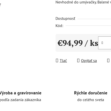
Nevhodné do umývačky. Balené v 
0,0
z
Dostupnosť
5
hviezdičiek.
Kód:
€94,99
/ ks
Jednotková cena:
Tlač
Opýtať sa
Rýchle doručenie
Výroba a gravírovanie
do celého sveta
podľa zadania zákazníka