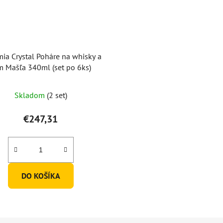
ia Crystal Poháre na whisky a
m Mašľa 340ml (set po 6ks)
Skladom
(2 set)
€247,31
DO KOŠÍKA