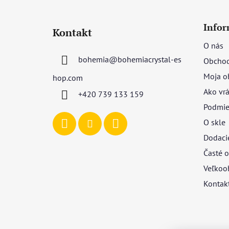
Z
á
Infor
Kontakt
p
O nás
ä
bohemia
@
bohemiacrystal-es
Obchod
t
i
Moja o
hop.com
e
Ako vrá
+420 739 133 159
Podmie
O skle
Dodaci
Časté o
Veľkoo
Kontak