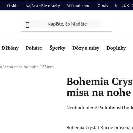
EUR
O skle
Najčastejšie otázky
Veľkoobchod
O nás
Kontakt
Džbány
Poháre
Šperky
Dózy a misy
Doplnky
 brúsená misa na nohe 155mm
Bohemia Crys
misa na noh
Priemerné
Neohodnotené
Podrobnosti hod
hodnotenie
produktu
Bohémia Crystal Ručne brúsená m
je