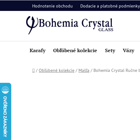
Prejsť
Hodnotenie obchodu
Dodacie a platobné podmienky
na
obsah
Karafy
Obľúbené kolekcie
Sety
Vázy
Domov
/
Obľúbené kolekcie
/
Mašľa
/
Bohemia Crystal Ručne