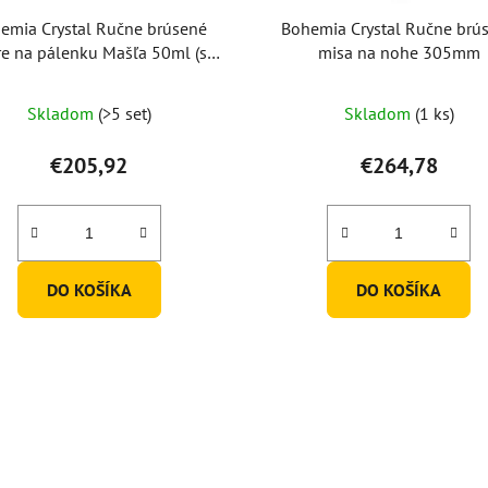
emia Crystal Ručne brúsené
Bohemia Crystal Ručne brú
e na pálenku Mašľa 50ml (set
misa na nohe 305mm
po 6ks)
Priemerné
Skladom
(>5 set)
Skladom
(1 ks)
hodnotenie
produktu
€205,92
€264,78
je
5,0
z
5
DO KOŠÍKA
DO KOŠÍKA
hviezdičiek.