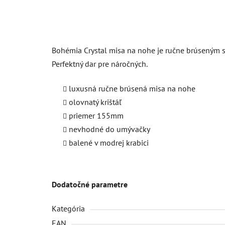
Bohémia Crystal misa na nohe je ručne brúseným skv
Perfektný dar pre náročných.
luxusná ručne brúsená misa na nohe
olovnatý krištáľ
priemer 155mm
nevhodné do umývačky
balené v modrej krabici
Dodatočné parametre
Kategória
EAN