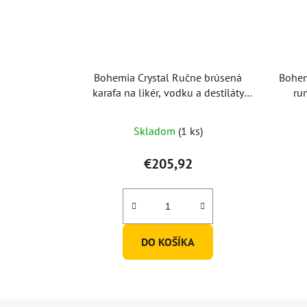
Bohemia Crystal Ručne brúsená
Bohem
karafa na likér, vodku a destiláty
ru
Mašľa 500ml
Skladom
(1 ks)
€205,92
DO KOŠÍKA