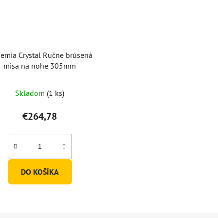
emia Crystal Ručne brúsená
misa na nohe 305mm
Priemerné
Skladom
(1 ks)
hodnotenie
produktu
€264,78
je
5,0
z
5
DO KOŠÍKA
hviezdičiek.