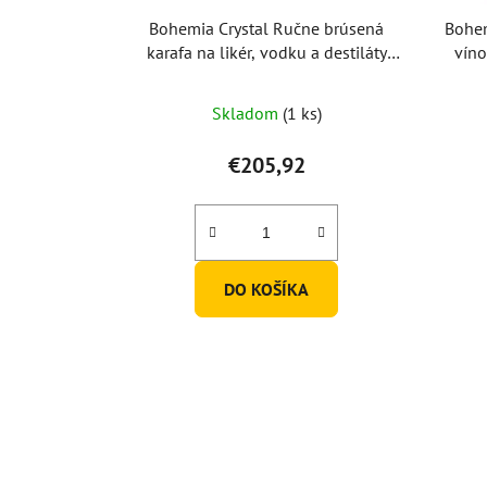
Bohemia Crystal Ručne brúsená
Bohem
karafa na likér, vodku a destiláty
vín
Mašľa 500ml
Skladom
(1 ks)
€205,92
DO KOŠÍKA