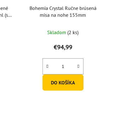
sené
Bohemia Crystal Ručne brúsená
l (set
misa na nohe 155mm
Skladom
(2 ks)
€94,99
DO KOŠÍKA