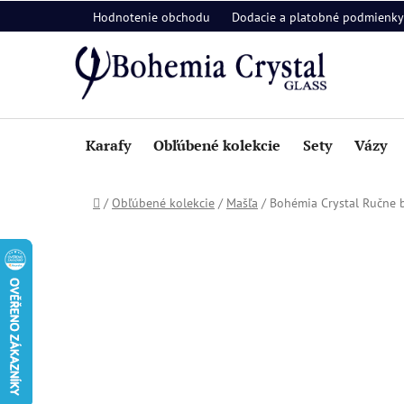
Prejsť
Hodnotenie obchodu
Dodacie a platobné podmienky
na
obsah
Karafy
Obľúbené kolekcie
Sety
Vázy
Domov
/
Obľúbené kolekcie
/
Mašľa
/
Bohémia Crystal Ručne