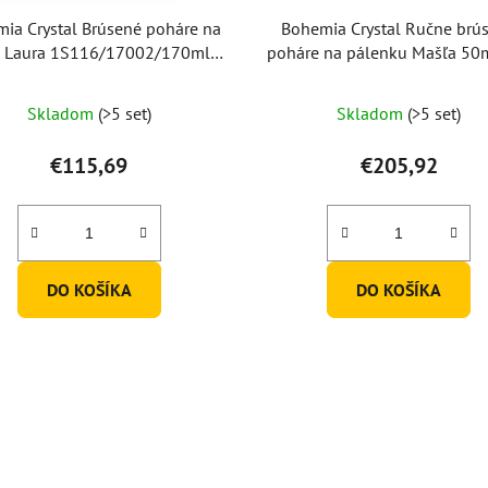
ia Crystal Brúsené poháre na
Bohemia Crystal Ručne brú
o Laura 1S116/17002/170ml
poháre na pálenku Mašľa 50m
(set po 6 ks)
po 6ks)
Priemerné
Skladom
(>5 set)
Skladom
(>5 set)
hodnotenie
produktu
€115,69
€205,92
je
5,0
z
5
DO KOŠÍKA
DO KOŠÍKA
hviezdičiek.