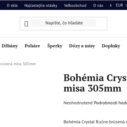
EUR
O skle
Najčastejšie otázky
Veľkoobchod
O nás
Kontakt
Džbány
Poháre
Šperky
Dózy a misy
Doplnky
 brúsená misa 305mm
Bohémia Crys
misa 305mm
Priemerné
Neohodnotené
Podrobnosti hod
hodnotenie
produktu
Bohémia Crystal Ručne brúsená m
je