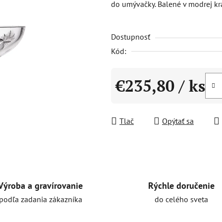
do umývačky. Balené v modrej kra
0,0
z
Dostupnosť
5
hviezdičiek.
Kód:
€235,80
/ ks
Jednotková cena:
Tlač
Opýtať sa
Rýchle doručenie
Výroba a gravírovanie
do celého sveta
podľa zadania zákazníka