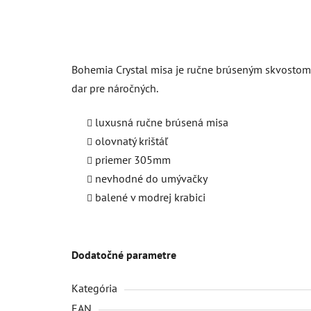
Bohemia Crystal misa je ručne brúseným skvostom z 
dar pre náročných.
luxusná ručne brúsená misa
olovnatý krištáľ
priemer 305mm
nevhodné do umývačky
balené v modrej krabici
Dodatočné parametre
Kategória
EAN