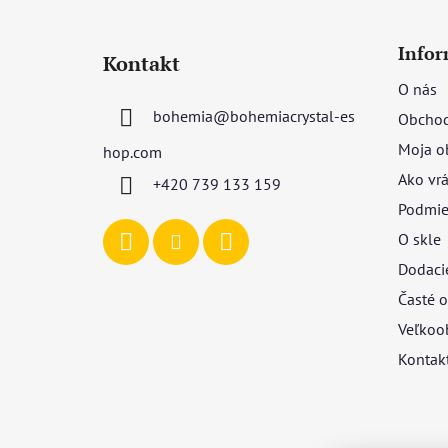
Z
á
Infor
Kontakt
p
O nás
ä
bohemia
@
bohemiacrystal-es
Obchod
t
i
Moja o
hop.com
e
Ako vrá
+420 739 133 159
Podmie
O skle
Dodaci
Časté o
Veľkoo
Kontak