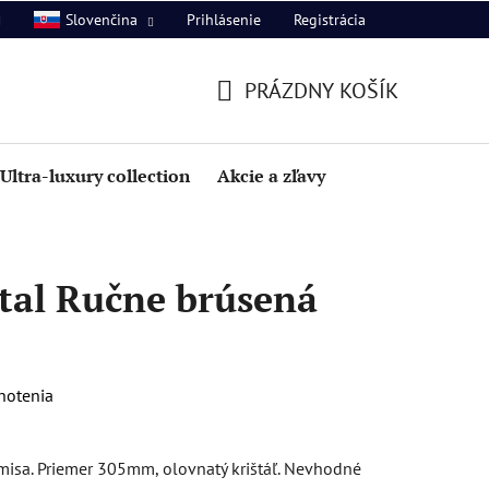
Prihlásenie
Registrácia
Slovenčina
PRÁZDNY KOŠÍK
NÁKUPNÝ
KOŠÍK
Ultra-luxury collection
Akcie a zľavy
tal Ručne brúsená
notenia
isa. Priemer 305mm, olovnatý krištáľ. Nevhodné