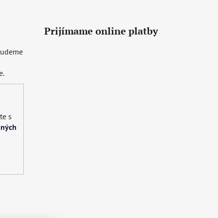
Prijímame online platby
 budeme
e.
te s
bných