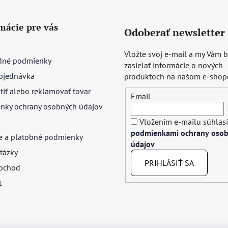
mácie pre vás
Odoberať newsletter
Vložte svoj e-mail a my Vám
né podmienky
zasielať informácie o nových
bjednávka
produktoch na našom e-shop
tiť alebo reklamovať tovar
Email
nky ochrany osobných údajov
Vložením e-mailu súhlasí
podmienkami ochrany oso
e a platobné podmienky
údajov
tázky
PRIHLÁSIŤ SA
bchod
t