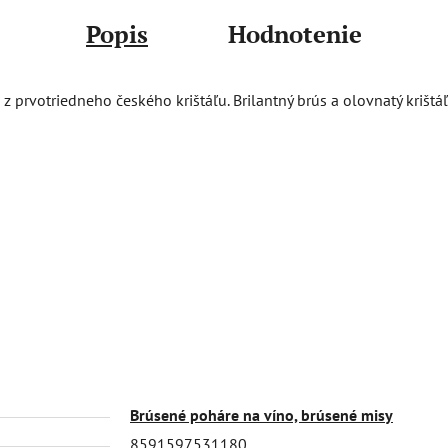
Popis
Hodnotenie
prvotriedneho českého krištáľu. Brilantný brús a olovnatý krištáľ 
Brúsené poháre na víno, brúsené misy
8591597531180