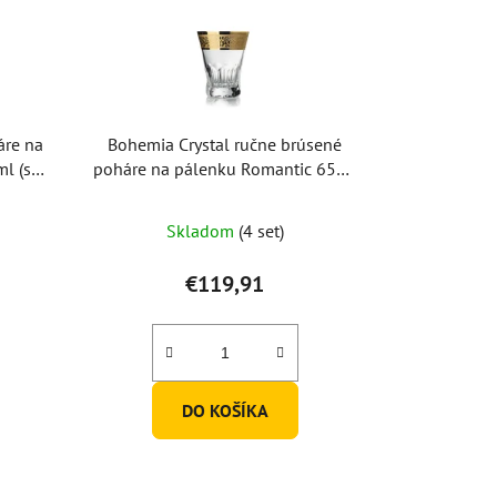
áre na
Bohemia Crystal ručne brúsené
l (set
poháre na pálenku Romantic 65ml
(set po 2ks)
Skladom
(4 set)
€119,91
DO KOŠÍKA