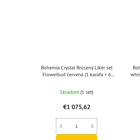
Bohemia Crystal Brúsený Likér set
Boh
Flowerbud červená (1 karafa + 6
whis
pohárov)
Skladom
(1 set)
€1 075,62