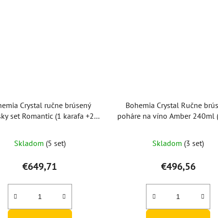
emia Crystal ručne brúsený
Bohemia Crystal Ručne brú
ky set Romantic (1 karafa +2
poháre na víno Amber 240ml (
poháre na whisky)
2ks)
Skladom
(5 set)
Skladom
(3 set)
€649,71
€496,56