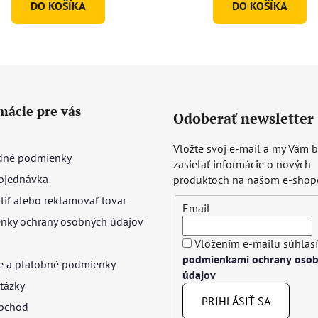
DO KOŠÍKA
DO KOŠÍKA
mácie pre vás
Odoberať newsletter
Vložte svoj e-mail a my Vám
né podmienky
zasielať informácie o nových
bjednávka
produktoch na našom e-shop
tiť alebo reklamovať tovar
Email
nky ochrany osobných údajov
Vložením e-mailu súhlasí
podmienkami ochrany oso
e a platobné podmienky
údajov
tázky
PRIHLÁSIŤ SA
bchod