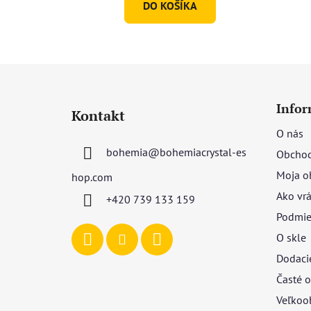
DO KOŠÍKA
Z
á
Infor
Kontakt
p
O nás
ä
bohemia
@
bohemiacrystal-es
Obchod
t
i
Moja o
hop.com
e
Ako vrá
+420 739 133 159
Podmie
O skle
Dodaci
Časté o
Veľkoo