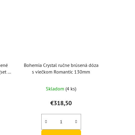
sené
Bohemia Crystal ručne brúsená dóza
set po
s viečkom Romantic 130mm
Skladom
(4 ks)
€318,50