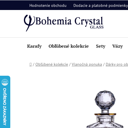
Prejsť
Hodnotenie obchodu
Dodacie a platobné podmienky
na
obsah
Karafy
Obľúbené kolekcie
Sety
Vázy
Domov
/
Obľúbené kolekcie
/
Vianočná ponuka
/
Dárky pro o