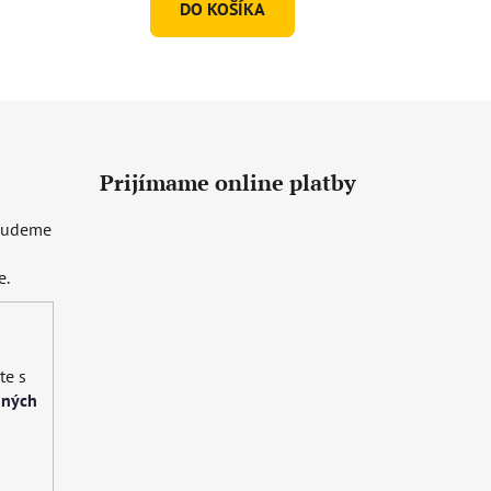
DO KOŠÍKA
Prijímame online platby
 budeme
e.
te s
bných