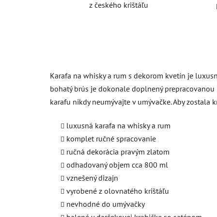
z českého krištáľu
Karafa na whisky a rum s dekorom kvetín je luxusn
bohatý brús je dokonale doplnený prepracovanou r
karafu nikdy neumývajte v umývačke. Aby zostala k
luxusná karafa na whisky a rum
komplet ručné spracovanie
ručná dekorácia pravým zlatom
odhadovaný objem cca 800 ml
vznešený dizajn
vyrobené z olovnatého krištáľu
nevhodné do umývačky
balené v darčekovej krabičke so saténom