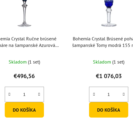
emia Crystal Ručne brúsené
Bohemia Crystal Brúsené poh
háre na šampanské Azurová
šampanské Tomy modrá 155 m
180ml (set po 2ks)
po 6 ks)
Skladom
(1 set)
Skladom
(1 set)
€496,56
€1 076,03
DO KOŠÍKA
DO KOŠÍKA