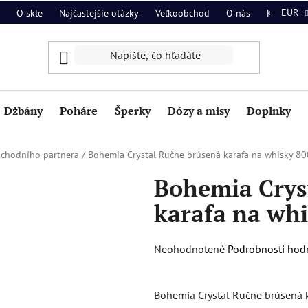
EUR
O skle
Najčastejšie otázky
Veľkoobchod
O nás
Kontakt
Džbány
Poháre
Šperky
Dózy a misy
Doplnky
bchodního partnera
/
Bohemia Crystal Ručne brúsená karafa na whisky 8
Bohemia Crys
karafa na wh
Priemerné
Neohodnotené
Podrobnosti hod
hodnotenie
produktu
Bohemia Crystal Ručne brúsená ka
je