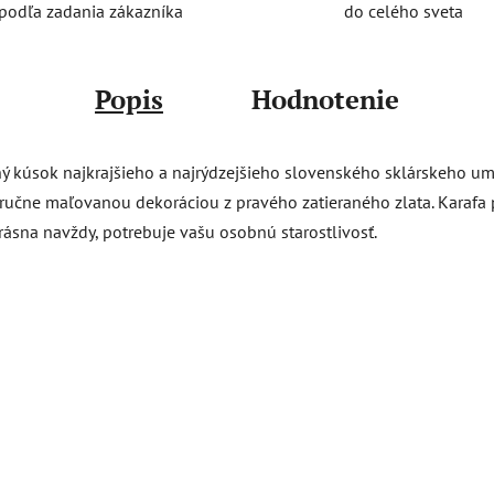
do celého sveta
podľa zadania zákazníka
Popis
Hodnotenie
ý kúsok najkrajšieho a najrýdzejšieho slovenského sklárskeho ume
učne maľovanou dekoráciou z pravého zatieraného zlata. Karafa 
rásna navždy, potrebuje vašu osobnú starostlivosť.