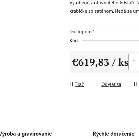
Vyrobené z olovnatého krištáľu.
0,0
krabičke so saténom. Nedá sa u
z
5
Dostupnosť
hviezdičiek.
Kód:
€619,83
/ ks
Jednotková cena:
Tlač
Opýtať sa
Rýchle doručenie
Výroba a gravírovanie