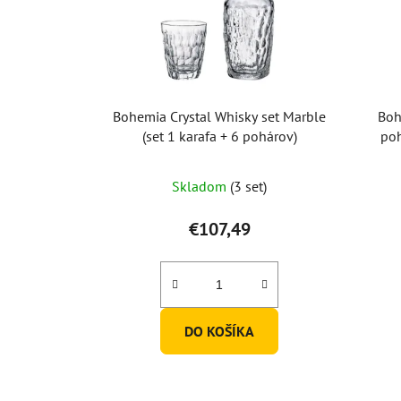
Bohemia Crystal Whisky set Marble
Boh
(set 1 karafa + 6 pohárov)
po
Skladom
(3 set)
€107,49
DO KOŠÍKA