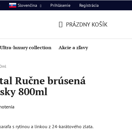
Prihlásenie
Registrácia
Slovenčina
PRÁZDNY KOŠÍK
NÁKUPNÝ
KOŠÍK
Ultra-luxury collection
Akcie a zľavy
00ml
tal Ručne brúsená
isky 800ml
notenia
rafa s rytinou a linkou z 24-karátového zlata.