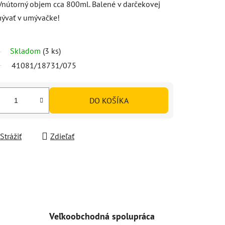
 Vnútorný objem cca 800ml. Balené v darčekovej
mývať v umývačke!
Skladom
(3 ks)
41081/18731/075
DO KOŠÍKA
Strážiť
Zdieľať
Veľkoobchodná spolupráca