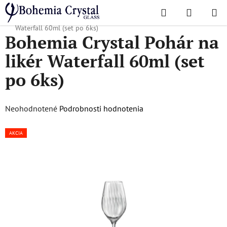
Prejsť
Hľadať
NÁKUP
na
Domov
/
Obľúbené kolekcie
/
Waterfall
/
Bohemia Crystal Pohár na likér
KOŠÍK
obsah
Waterfall 60ml (set po 6ks)
Bohemia Crystal Pohár na
likér Waterfall 60ml (set
po 6ks)
Priemerné
Neohodnotené
Podrobnosti hodnotenia
hodnotenie
AKCIA
produktu
je
0,0
z
5
hviezdičiek.