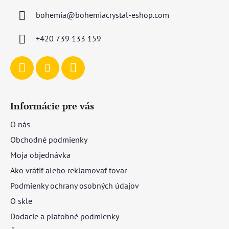
ä
bohemia
@
bohemiacrystal-eshop.com
t
i
+420 739 133 159
e
Informácie pre vás
O nás
Obchodné podmienky
Moja objednávka
Ako vrátiť alebo reklamovať tovar
Podmienky ochrany osobných údajov
O skle
Dodacie a platobné podmienky