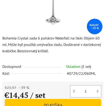
€23,97
–39 %
Bohemia Crystal sada 6 pohárov Waterfall na likér. Objem 60
ml. Môže byť použitá umývačka riadu. Dodávané v darčekovej
krabičke. Bezolovnatý krištáľ.
Dostupnosť
Skladom
(5 set)
Kód:
40729/22/060ML
€23,97
–39 %
€14,45
/ set
Jednotková cena:
DO KOŠÍKA