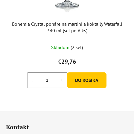
Bohemia Crystal poháre na martini a koktaily Waterfall
340 ml (set po 6 ks)
Skladom
(2 set)
€29,76
DO KOŠÍKA
Z
á
Kontakt
p