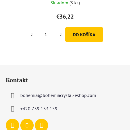
Skladom
(3 ks)
€36,22
DO KOŠÍKA
Z
á
Kontakt
p
ä
bohemia
@
bohemiacrystal-eshop.com
t
i
+420 739 133 159
e