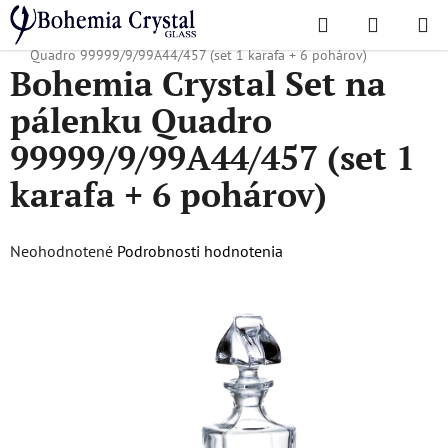
Prejsť
Hľadať
NÁKUP
na
Domov
/
Obľúbené kolekcie
/
Quadro
/
Bohemia Crystal Set na pálenku
KOŠÍK
obsah
Quadro 99999/9/99A44/457 (set 1 karafa + 6 pohárov)
Bohemia Crystal Set na
pálenku Quadro
99999/9/99A44/457 (set 1
karafa + 6 pohárov)
Priemerné
Neohodnotené
Podrobnosti hodnotenia
hodnotenie
produktu
je
0,0
z
5
hviezdičiek.