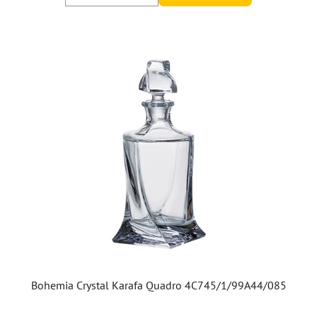
5
hviezdičiek.
Bohemia Crystal Karafa Quadro 4C745/1/99A44/085
Priemerné