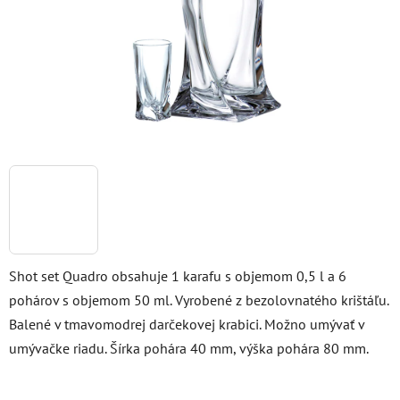
Shot set Quadro obsahuje 1 karafu s objemom 0,5 l a 6
pohárov s objemom 50 ml. Vyrobené z bezolovnatého krištáľu.
Balené v tmavomodrej darčekovej krabici. Možno umývať v
umývačke riadu. Šírka pohára 40 mm, výška pohára 80 mm.