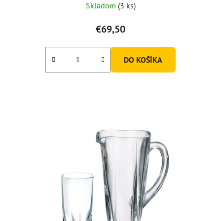
Skladom
(3 ks)
hodnotenie
produktu
€69,50
je
5,0
DO KOŠÍKA
z
5
hviezdičiek.