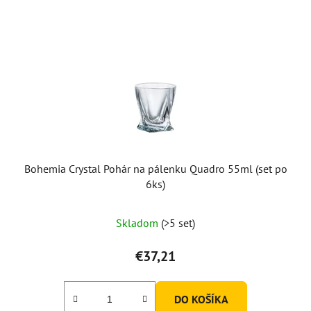
Bohemia Crystal Pohár na pálenku Quadro 55ml (set po
6ks)
Priemerné
Skladom
(>5 set)
hodnotenie
produktu
€37,21
je
5,0
DO KOŠÍKA
z