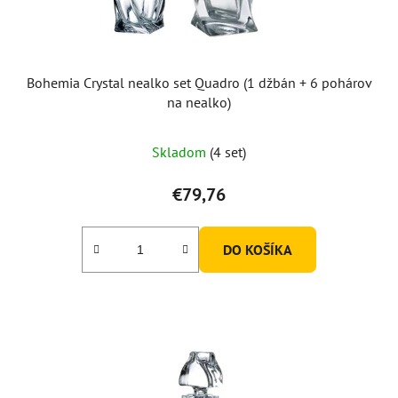
Bohemia Crystal nealko set Quadro (1 džbán + 6 pohárov
na nealko)
Priemerné
Skladom
(4 set)
hodnotenie
produktu
€79,76
je
5,0
DO KOŠÍKA
z
5
hviezdičiek.