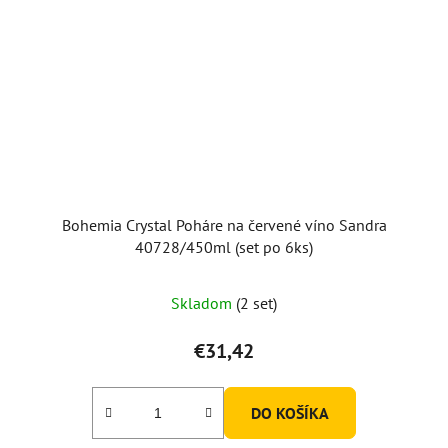
Bohemia Crystal Poháre na červené víno Sandra
40728/450ml (set po 6ks)
Priemerné
Skladom
(2 set)
hodnotenie
produktu
€31,42
je
5,0
DO KOŠÍKA
z
5