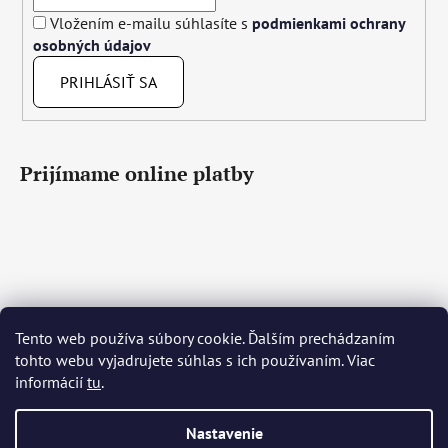
Vložením e-mailu súhlasíte s
podmienkami ochrany
osobných údajov
PRIHLÁSIŤ SA
Prijímame online platby
Tento web používa súbory cookie. Ďalším prechádzaním
Čeština
Slovenčina
English
Deutsch
Magyar
tohto webu vyjadrujete súhlas s ich používaním. Viac
Język polski
Română
Italiano
Español
Français
informácií
tu
.
Português
Български
Hrvatski
Slovenščina
Srpski
Nederlands
Українська
Ελληνικά
Svenska
Dansk
Nastavenie