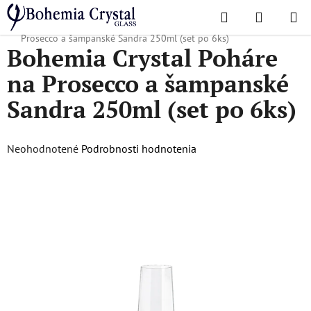
Prejsť
Hľadať
NÁKUP
na
Domov
/
Obľúbené kolekcie
/
Sandra
/
Bohemia Crystal Poháre na
KOŠÍK
obsah
Prosecco a šampanské Sandra 250ml (set po 6ks)
Bohemia Crystal Poháre
na Prosecco a šampanské
Sandra 250ml (set po 6ks)
Priemerné
Neohodnotené
Podrobnosti hodnotenia
hodnotenie
produktu
je
0,0
z
5
hviezdičiek.