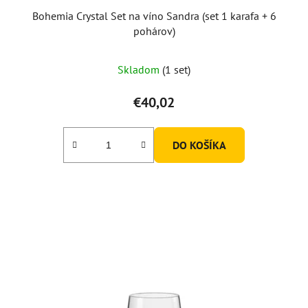
Bohemia Crystal Set na víno Sandra (set 1 karafa + 6
pohárov)
Priemerné
Skladom
(1 set)
hodnotenie
produktu
€40,02
je
5,0
DO KOŠÍKA
z
5
hviezdičiek.