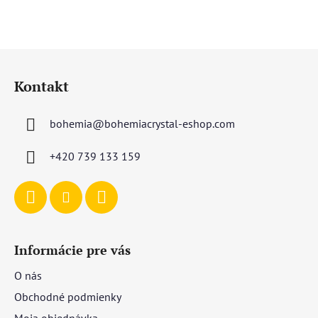
hviezdičiek.
Z
á
Kontakt
p
ä
bohemia
@
bohemiacrystal-eshop.com
t
i
+420 739 133 159
e
Informácie pre vás
O nás
Obchodné podmienky
Moja objednávka