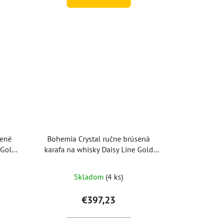
sené
Bohemia Crystal ručne brúsená
 Gold
karafa na whisky Daisy Line Gold
800ml
Skladom
(4 ks)
€397,23