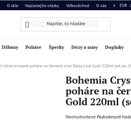
EUR
O skle
Najčastejšie otázky
Veľkoobchod
O nás
Kontakt
Džbány
Poháre
Šperky
Dózy a misy
Doplnky
l ručne brúsené poháre na červené víno Daisy Line Gold 220ml (set po 2
Bohemia Crys
poháre na čer
Gold 220ml (s
Priemerné
Neohodnotené
Podrobnosti hod
hodnotenie