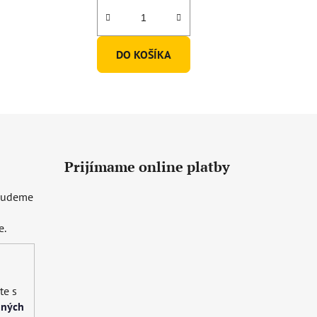
DO KOŠÍKA
Prijímame online platby
 budeme
e.
te s
bných