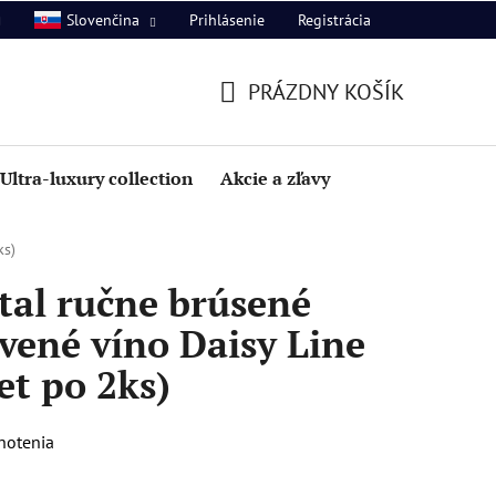
Prihlásenie
Registrácia
Slovenčina
PRÁZDNY KOŠÍK
NÁKUPNÝ
KOŠÍK
Ultra-luxury collection
Akcie a zľavy
ks)
tal ručne brúsené
vené víno Daisy Line
et po 2ks)
notenia