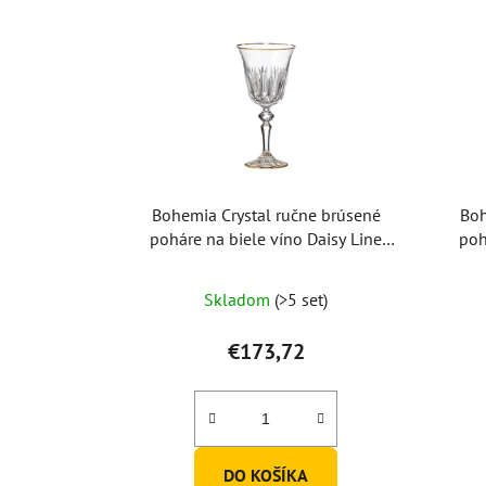
Bohemia Crystal ručne brúsené
Boh
poháre na biele víno Daisy Line
poh
Gold 170ml (set po 2ks)
Skladom
(>5 set)
€173,72
DO KOŠÍKA