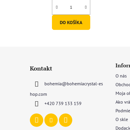
DO KOŠÍKA
Z
á
Infor
Kontakt
p
O nás
ä
bohemia
@
bohemiacrystal-es
Obchod
t
i
Moja o
hop.com
e
Ako vrá
+420 739 133 159
Podmie
O skle
Dodaci