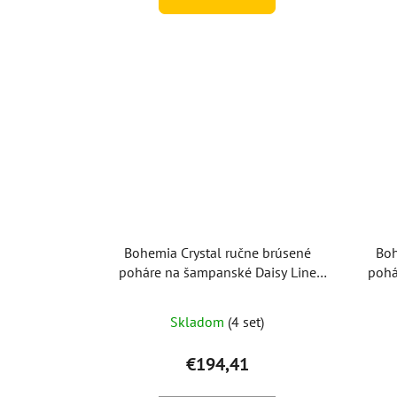
Bohemia Crystal ručne brúsené
Boh
poháre na šampanské Daisy Line
pohá
Gold 150ml (set po 2ks)
Skladom
(4 set)
€194,41