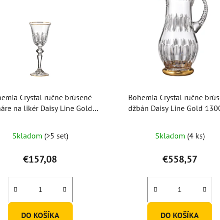
emia Crystal ručne brúsené
Bohemia Crystal ručne brú
áre na likér Daisy Line Gold
džbán Daisy Line Gold 13
60ml (set po 2ks)
Skladom
(>5 set)
Skladom
(4 ks)
€157,08
€558,57
DO KOŠÍKA
DO KOŠÍKA