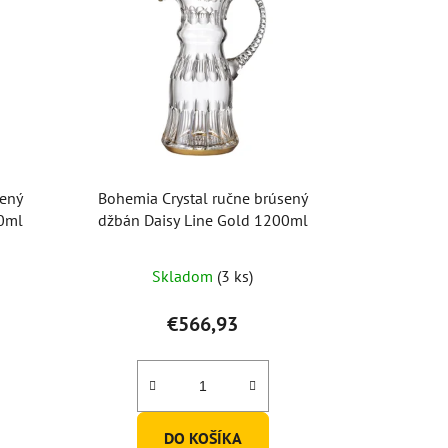
sený
Bohemia Crystal ručne brúsený
00ml
džbán Daisy Line Gold 1200ml
Skladom
(3 ks)
€566,93
DO KOŠÍKA