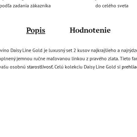
do celého sveta
podľa zadania zákazníka
Popis
Hodnotenie
íno Daisy Line Gold je luxusný set 2 kusov najkrajšieho a najrý
doplnený jemnou ručne maľovanou linkou z pravého zlata. Tieto fa
e vašu osobnú
starostlivosť
. Celú kolekciu Daisy Line Gold si
prehlia