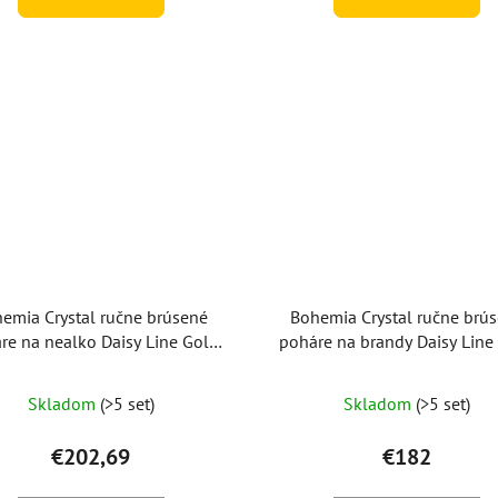
emia Crystal ručne brúsené
Bohemia Crystal ručne brú
re na nealko Daisy Line Gold
poháre na brandy Daisy Line
350ml (set po 2ks)
150ml (set po 2ks)
Skladom
(>5 set)
Skladom
(>5 set)
€202,69
€182