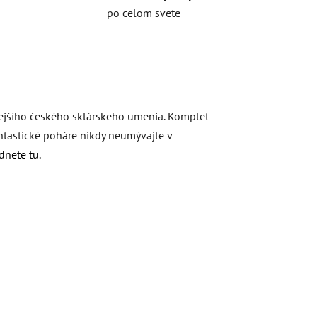
po celom svete
dzejšího českého sklárskeho umenia. Komplet
ntastické poháre nikdy neumývajte v
dnete tu.