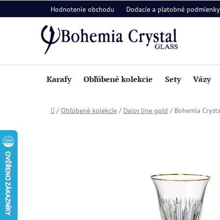
Prejsť
Hodnotenie obchodu
Dodacie a platobné podmienky
na
obsah
Karafy
Obľúbené kolekcie
Sety
Vázy
Domov
/
Obľúbené kolekcie
/
Daisy line gold
/
Bohemia Crysta