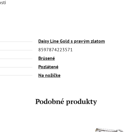
osti
Daisy Line Gold s pravým zlatom
8597874223571
Brúsené
Pozlátené
Na nožičke
Podobné produkty