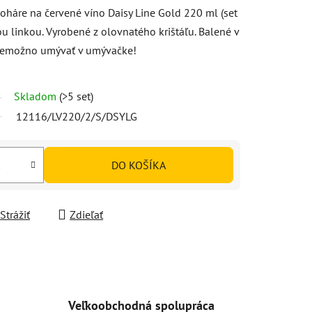
oháre na červené víno Daisy Line Gold 220 ml (set
u linkou. Vyrobené z olovnatého krištáľu. Balené v
 Nemožno umývať v umývačke!
Skladom
(>5 set)
12116/LV220/2/S/DSYLG
DO KOŠÍKA
Strážiť
Zdieľať
Veľkoobchodná spolupráca