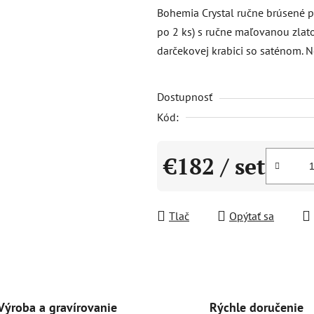
produktu
Bohemia Crystal ručne brúsené p
je
po 2 ks) s ručne maľovanou zlato
0,0
darčekovej krabici so saténom.
z
5
Dostupnosť
hviezdičiek.
Kód:
€182
/ set
Jednotková cena:
Tlač
Opýtať sa
Rýchle doručenie
Výroba a gravírovanie