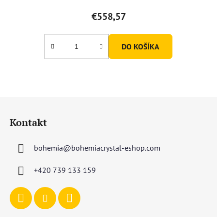
€558,57
DO KOŠÍKA
Z
á
Kontakt
p
ä
bohemia
@
bohemiacrystal-eshop.com
t
i
+420 739 133 159
e