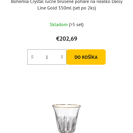
Bohemia Crystal ručne brúsené poháre na nealko Daisy
Line Gold 350ml (set po 2ks)
Skladom
(>5 set)
€202,69
DO KOŠÍKA