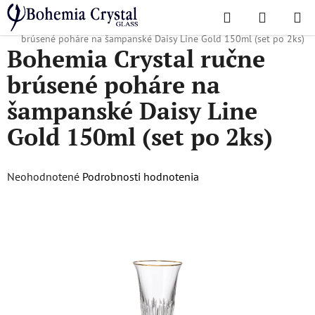
Prejsť
Hľadať
NÁKUP
na
Domov
/
Obľúbené kolekcie
/
Daisy line gold
/
Bohemia Crystal ručne
KOŠÍK
obsah
brúsené poháre na šampanské Daisy Line Gold 150ml (set po 2ks)
Bohemia Crystal ručne
brúsené poháre na
šampanské Daisy Line
Gold 150ml (set po 2ks)
Priemerné
Neohodnotené
Podrobnosti hodnotenia
hodnotenie
produktu
je
0,0
z
5
hviezdičiek.