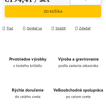
Jednotková cena:
DO KOŠÍKA
Tlač
Opýtať sa
Strážiť
Zdieľať
Prvotriedne výrobky
Výroba a gravírovanie
z českého krištáľu
podľa zadania zákazníka
Rýchle doručenie
Veľkoobchodná spolupráca
do celého sveta
po celom svete