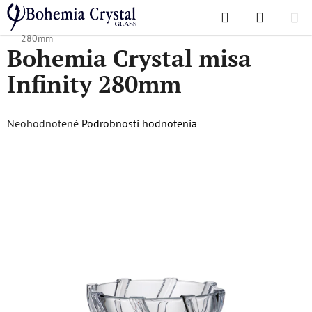
Prejsť
Hľadať
NÁKUP
na
Domov
/
Obľúbené kolekcie
/
Infinity
/
Bohemia Crystal misa Infinity
KOŠÍK
obsah
280mm
Bohemia Crystal misa
Infinity 280mm
Priemerné
Neohodnotené
Podrobnosti hodnotenia
hodnotenie
produktu
je
0,0
z
5
hviezdičiek.