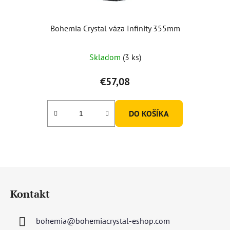
Bohemia Crystal váza Infinity 355mm
Skladom
(3 ks)
€57,08
DO KOŠÍKA
Z
á
Kontakt
p
ä
bohemia
@
bohemiacrystal-eshop.com
t