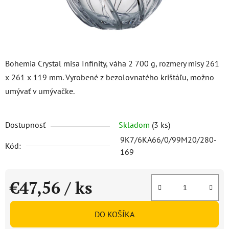
Bohemia Crystal misa Infinity, váha 2 700 g, rozmery misy 261
x 261 x 119 mm. Vyrobené z bezolovnatého krištáľu, možno
umývať v umývačke.
Dostupnosť
Skladom
(3 ks)
9K7/6KA66/0/99M20/280-
Kód:
169
€47,56
/ ks
Jednotková cena:
DO KOŠÍKA