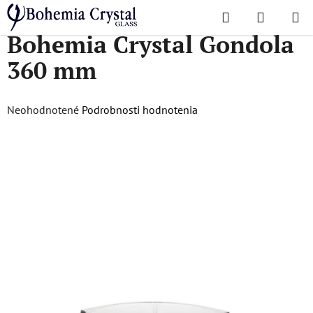
Prejsť
Hľadať
NÁKUP
na
Domov
/
Dózy a misy
/
Misy
/
Bohemia Crystal Gondola 360 mm
Bohemia Crystal Gondola
KOŠÍK
obsah
360 mm
Priemerné
Neohodnotené
Podrobnosti hodnotenia
hodnotenie
produktu
je
0,0
z
5
hviezdičiek.