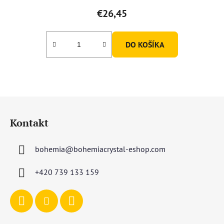
€26,45
DO KOŠÍKA
Z
á
Kontakt
p
ä
bohemia
@
bohemiacrystal-eshop.com
t
i
+420 739 133 159
e