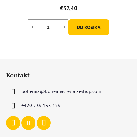
€57,40
DO KOŠÍKA
Z
á
Kontakt
p
ä
bohemia
@
bohemiacrystal-eshop.com
t
i
+420 739 133 159
e