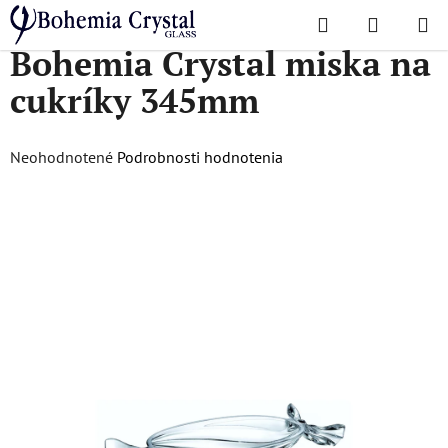
Prejsť
Hľadať
NÁKUP
na
Domov
/
Dózy a misy
/
Misy
/
Bohemia Crystal miska na cukríky 345mm
Bohemia Crystal miska na
KOŠÍK
obsah
cukríky 345mm
Priemerné
Neohodnotené
Podrobnosti hodnotenia
hodnotenie
produktu
je
0,0
z
5
hviezdičiek.