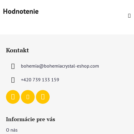
Hodnotenie
Z
á
Kontakt
p
ä
bohemia
@
bohemiacrystal-eshop.com
t
i
+420 739 133 159
e
Informácie pre vás
O nás