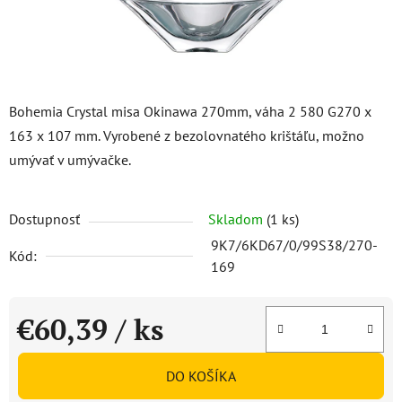
Bohemia Crystal misa Okinawa 270mm, váha 2 580 G270 x
163 x 107 mm. Vyrobené z bezolovnatého krištáľu, možno
umývať v umývačke.
Dostupnosť
Skladom
(1 ks)
9K7/6KD67/0/99S38/270-
Kód:
169
€60,39
/ ks
Jednotková cena:
DO KOŠÍKA