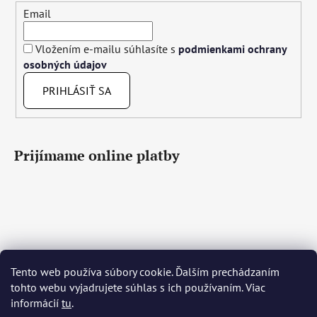
Email
Vložením e-mailu súhlasíte s
podmienkami ochrany
osobných údajov
PRIHLÁSIŤ SA
Prijímame online platby
Tento web používa súbory cookie. Ďalším prechádzaním
Čeština
Slovenčina
English
Deutsch
Magyar
tohto webu vyjadrujete súhlas s ich používaním. Viac
Język polski
Română
Italiano
Español
Français
informácií
tu
.
Português
Български
Hrvatski
Slovenščina
Srpski