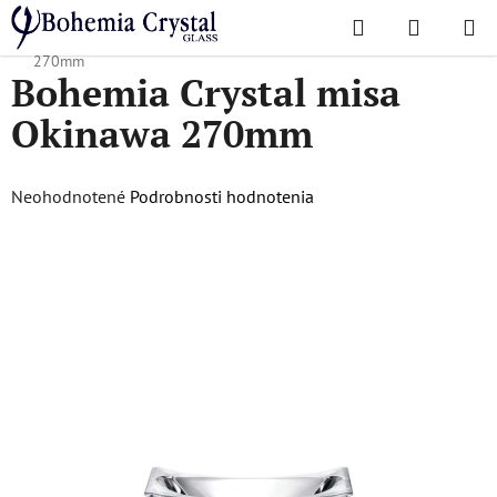
Prejsť
Hľadať
NÁKUP
na
Domov
/
Obľúbené kolekcie
/
Okinawa
/
Bohemia Crystal misa Okinawa
KOŠÍK
obsah
270mm
Bohemia Crystal misa
Okinawa 270mm
Priemerné
Neohodnotené
Podrobnosti hodnotenia
hodnotenie
produktu
je
0,0
z
5
hviezdičiek.