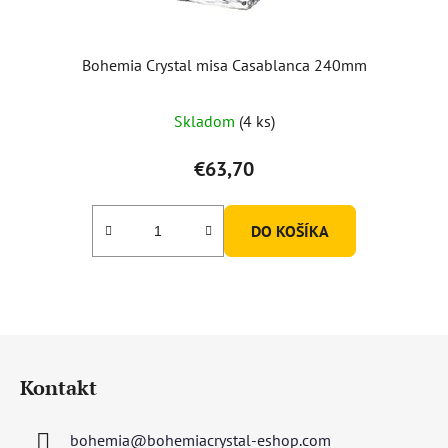
Bohemia Crystal misa Casablanca 240mm
Priemerné
Skladom
(4 ks)
hodnotenie
produktu
€63,70
je
5,0
DO KOŠÍKA
z
5
hviezdičiek.
Z
á
Kontakt
p
ä
bohemia
@
bohemiacrystal-eshop.com