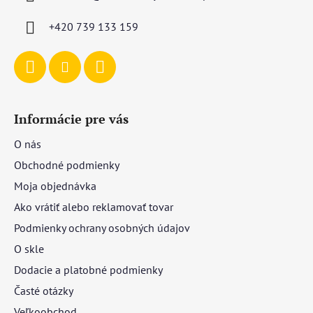
t
i
+420 739 133 159
e
Informácie pre vás
O nás
Obchodné podmienky
Moja objednávka
Ako vrátiť alebo reklamovať tovar
Podmienky ochrany osobných údajov
O skle
Dodacie a platobné podmienky
Časté otázky
Veľkoobchod