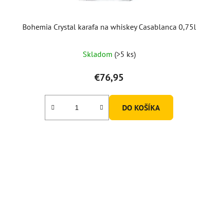
Bohemia Crystal karafa na whiskey Casablanca 0,75l
Priemerné
Skladom
(>5 ks)
hodnotenie
produktu
€76,95
je
5,0
DO KOŠÍKA
z
5
hviezdičiek.