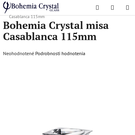
Prejsť
Hľadať
NÁKUP
na
Domov
/
Obľúbené kolekcie
/
Casablanca
/
Bohemia Crystal misa
KOŠÍK
obsah
Casablanca 115mm
Bohemia Crystal misa
Casablanca 115mm
Priemerné
Neohodnotené
Podrobnosti hodnotenia
hodnotenie
produktu
je
0,0
z
5
hviezdičiek.