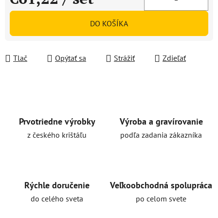
Jednotková cena:
DO KOŠÍKA
Tlač
Opýtať sa
Strážiť
Zdieľať
Prvotriedne výrobky
Výroba a gravírovanie
z českého krištáľu
podľa zadania zákazníka
Rýchle doručenie
Veľkoobchodná spolupráca
do celého sveta
po celom svete