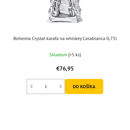
Bohemia Crystal karafa na whiskey Casablanca 0,75l
Priemerné
Skladom
(>5 ks)
hodnotenie
produktu
€76,95
je
5,0
DO KOŠÍKA
z
5
hviezdičiek.