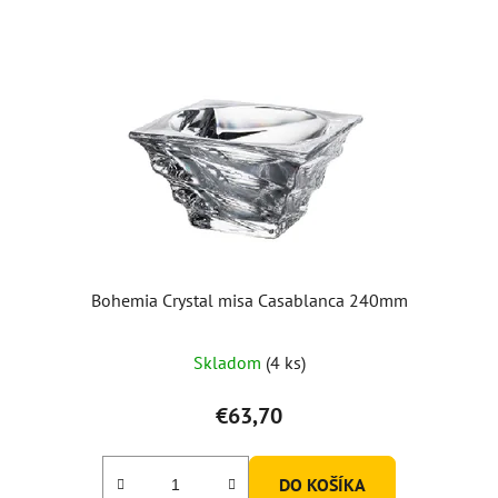
Bohemia Crystal misa Casablanca 240mm
Priemerné
Skladom
(4 ks)
hodnotenie
produktu
€63,70
je
5,0
DO KOŠÍKA
z