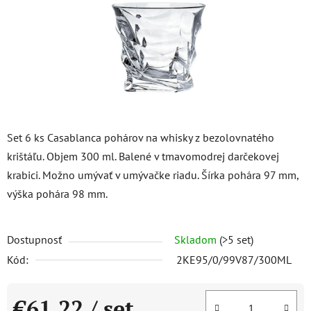
Set 6 ks Casablanca pohárov na whisky z bezolovnatého
krištáľu. Objem 300 ml. Balené v tmavomodrej darčekovej
krabici. Možno umývať v umývačke riadu. Šírka pohára 97 mm,
výška pohára 98 mm.
Dostupnosť
Skladom
(>5 set)
Kód:
2KE95/0/99V87/300ML
€61,22
/ set