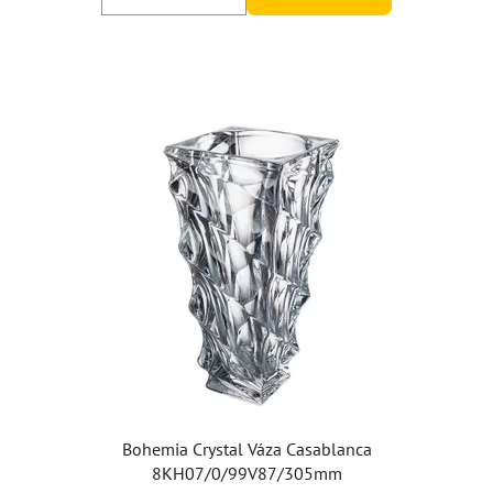
5
hviezdičiek.
Bohemia Crystal Váza Casablanca
8KH07/0/99V87/305mm