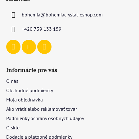
p
ä
bohemia
@
bohemiacrystal-eshop.com
t
i
+420 739 133 159
e
Informácie pre vás
O nás
Obchodné podmienky
Moja objednávka
Ako vrátiť alebo reklamovať tovar
Podmienky ochrany osobných údajov
O skle
Dodacie a platobné podmienky