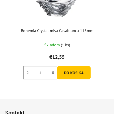
Bohemia Crystal misa Casablanca 115mm
Skladom
(1 ks)
€12,55
DO KOŠÍKA
Z
á
Kontakt