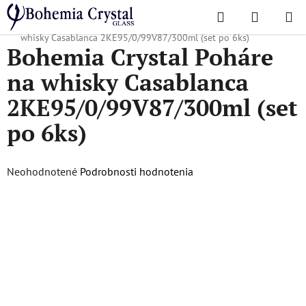
Prejsť
Hľadať
NÁKUP
na
Domov
/
Obľúbené kolekcie
/
Casablanca
/
Bohemia Crystal Poháre na
KOŠÍK
obsah
whisky Casablanca 2KE95/0/99V87/300ml (set po 6ks)
Bohemia Crystal Poháre
na whisky Casablanca
2KE95/0/99V87/300ml (set
po 6ks)
Priemerné
Neohodnotené
Podrobnosti hodnotenia
hodnotenie
produktu
je
0,0
z
5
hviezdičiek.