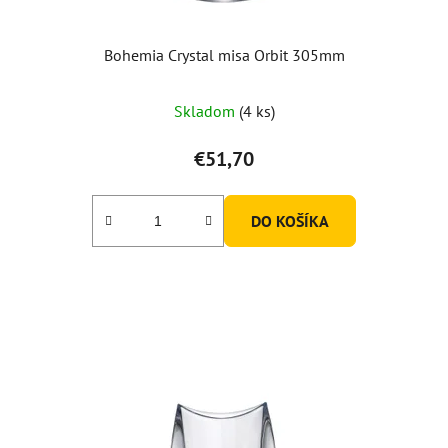
Bohemia Crystal misa Orbit 305mm
Priemerné
Skladom
(4 ks)
hodnotenie
produktu
€51,70
je
5,0
DO KOŠÍKA
z
5
hviezdičiek.