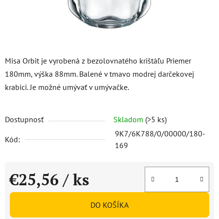
Misa Orbit je vyrobená z bezolovnatého krištáľu Priemer
180mm, výška 88mm. Balené v tmavo modrej darčekovej
krabici. Je možné umývať v umývačke.
Dostupnosť
Skladom
(>5 ks)
9K7/6K788/0/00000/180-
Kód:
169
€25,56
/ ks
Jednotková cena:
DO KOŠÍKA