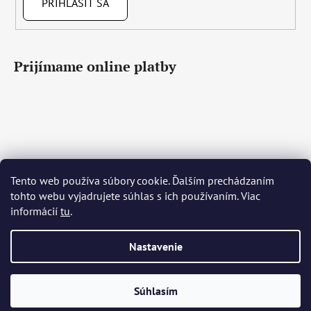
PRIHLÁSIŤ SA
Prijímame online platby
Tento web používa súbory cookie. Ďalším prechádzaním
Čeština
Slovenčina
English
Deutsch
Magyar
tohto webu vyjadrujete súhlas s ich používaním. Viac
Język polski
Română
Italiano
Español
Français
informácií
tu
.
Português
Български
Hrvatski
Slovenščina
Srpski
Nederlands
Українська
Ελληνικά
Svenska
Dansk
Nastavenie
Vytvoril Shoptet
Súhlasím
Copyright 2026
Bohemia Crystal Glass
. Všetky práva
vyhradené.