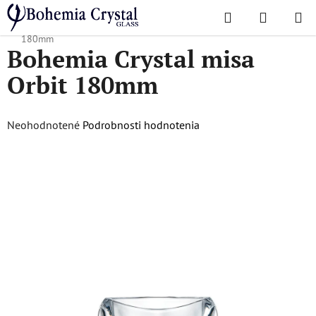
Prejsť
Hľadať
NÁKUP
na
Domov
/
Obľúbené kolekcie
/
Orbit
/
Bohemia Crystal misa Orbit
KOŠÍK
obsah
180mm
Bohemia Crystal misa
Orbit 180mm
Priemerné
Neohodnotené
Podrobnosti hodnotenia
hodnotenie
produktu
je
0,0
z
5
hviezdičiek.