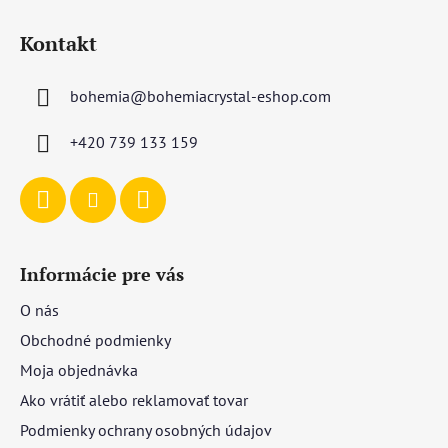
Z
á
Kontakt
p
ä
bohemia
@
bohemiacrystal-eshop.com
t
i
+420 739 133 159
e
Informácie pre vás
O nás
Obchodné podmienky
Moja objednávka
Ako vrátiť alebo reklamovať tovar
Podmienky ochrany osobných údajov