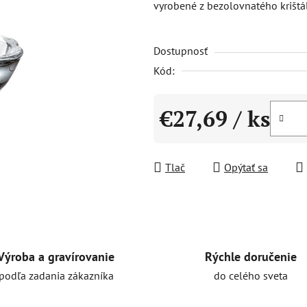
vyrobené z bezolovnatého krišt
0,0
z
Dostupnosť
5
hviezdičiek.
Kód:
€27,69
/ ks
Jednotková cena:
Tlač
Opýtať sa
Rýchle doručenie
Výroba a gravírovanie
do celého sveta
podľa zadania zákazníka