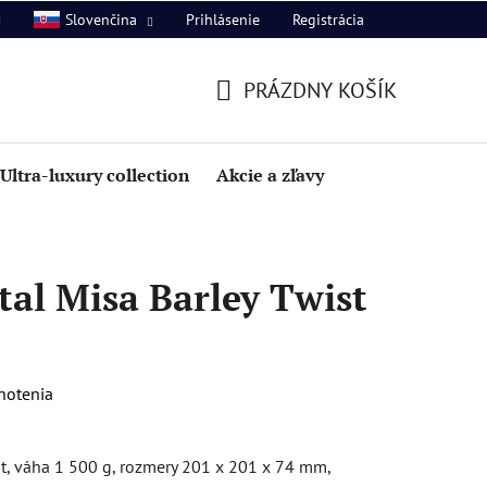
Prihlásenie
Registrácia
Slovenčina
PRÁZDNY KOŠÍK
NÁKUPNÝ
KOŠÍK
Ultra-luxury collection
Akcie a zľavy
al Misa Barley Twist
notenia
st, váha 1 500 g, rozmery 201 x 201 x 74 mm,