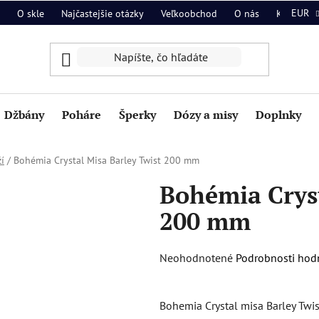
EUR
O skle
Najčastejšie otázky
Veľkoobchod
O nás
Kontakt
Džbány
Poháre
Šperky
Dózy a misy
Doplnky
í
/
Bohémia Crystal Misa Barley Twist 200 mm
Bohémia Cryst
200 mm
Priemerné
Neohodnotené
Podrobnosti hod
hodnotenie
produktu
Bohemia Crystal misa Barley Twi
je