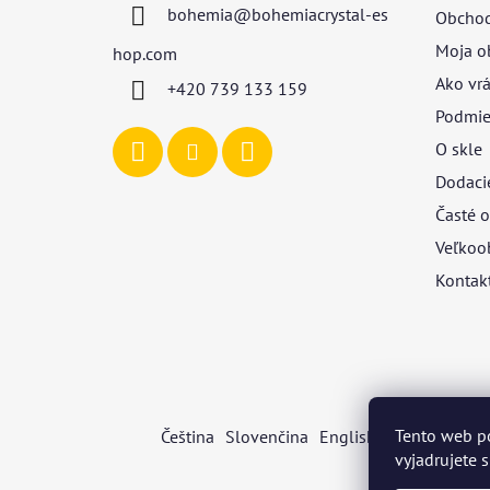
bohemia
@
bohemiacrystal-es
Obchod
t
i
Moja o
hop.com
e
Ako vrá
+420 739 133 159
Podmie
O skle
Dodaci
Časté o
Veľkoo
Kontak
Tento web p
Čeština
Slovenčina
English
Deutsch
Mag
vyjadrujete 