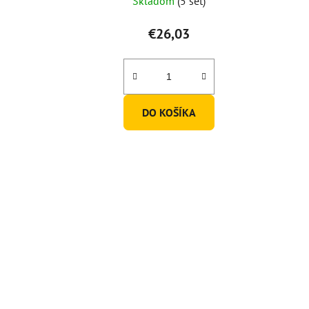
Skladom
(5 set)
€26,03
DO KOŠÍKA