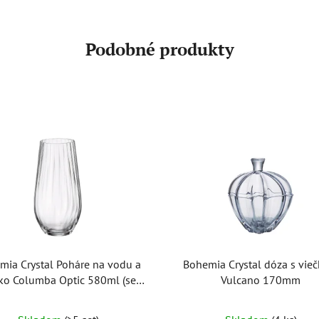
Podobné produkty
mia Crystal Poháre na vodu a
Bohemia Crystal dóza s vie
ko Columba Optic 580ml (set
Vulcano 170mm
po 6ks)