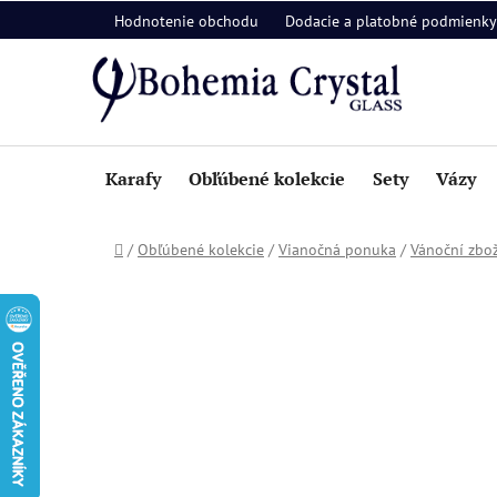
Prejsť
Hodnotenie obchodu
Dodacie a platobné podmienky
na
obsah
Karafy
Obľúbené kolekcie
Sety
Vázy
Domov
/
Obľúbené kolekcie
/
Vianočná ponuka
/
Vánoční zbož