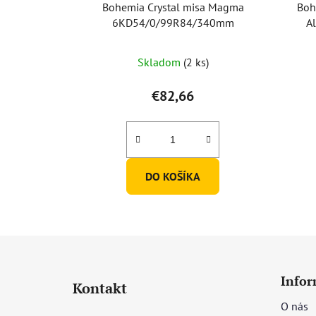
Bohemia Crystal misa Magma
Boh
6KD54/0/99R84/340mm
A
Skladom
(2 ks)
€82,66
DO KOŠÍKA
Z
á
Infor
Kontakt
p
O nás
ä