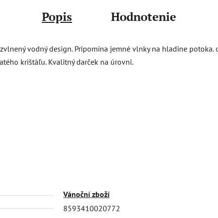
Popis
Hodnotenie
rozvlnený vodný design. Pripomína jemné vlnky na hladine potoka.
ho krištáľu. Kvalitný darček na úrovni.
Vánoční zboží
8593410020772