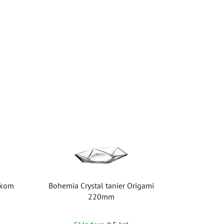
čkom
Bohemia Crystal tanier Origami
220mm
Priemerné