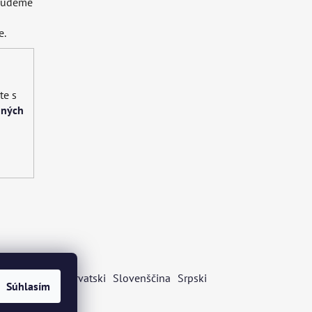
 budeme
e.
te s
bných
s
Български
Hrvatski
Slovenščina
Srpski
Súhlasím