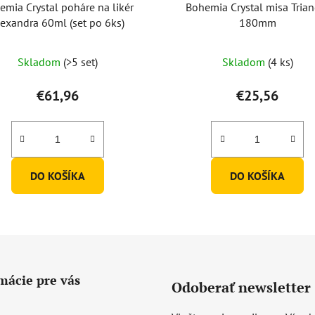
emia Crystal poháre na likér
Bohemia Crystal misa Trian
lexandra 60ml (set po 6ks)
180mm
Skladom
(>5 set)
Skladom
(4 ks)
€61,96
€25,56
DO KOŠÍKA
DO KOŠÍKA
mácie pre vás
Odoberať newsletter