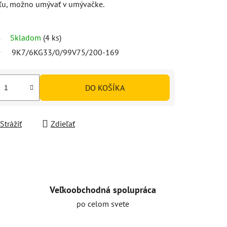
áľu, možno umývať v umývačke.
Skladom
(4 ks)
9K7/6KG33/0/99V75/200-169
DO KOŠÍKA
Strážiť
Zdieľať
Veľkoobchodná spolupráca
po celom svete