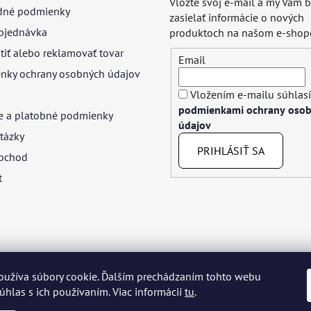
Vložte svoj e-mail a my Vám
né podmienky
zasielať informácie o nových
bjednávka
produktoch na našom e-shop
tiť alebo reklamovať tovar
Email
nky ochrany osobných údajov
Vložením e-mailu súhlasí
podmienkami ochrany oso
e a platobné podmienky
údajov
tázky
PRIHLÁSIŤ SA
bchod
t
oužíva súbory cookie. Ďalším prechádzaním tohto webu
yar
Język polski
Română
Italiano
Español
Français
Portuguê
súhlas s ich používaním. Viac informácií
tu
.
Nederlands
Українська
Ελληνικά
Svenska
Dansk