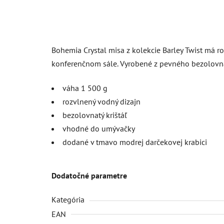
Bohemia Crystal misa z kolekcie Barley Twist má 
konferenčnom sále. Vyrobené z pevného bezolovnaté
váha 1 500 g
rozvlnený vodný dizajn
bezolovnatý krištáľ
vhodné do umývačky
dodané v tmavo modrej darčekovej krabici
Dodatočné parametre
Kategória
EAN