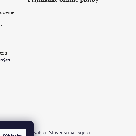
 budeme
e.
te s
bných
s
Български
Hrvatski
Slovenščina
Srpski