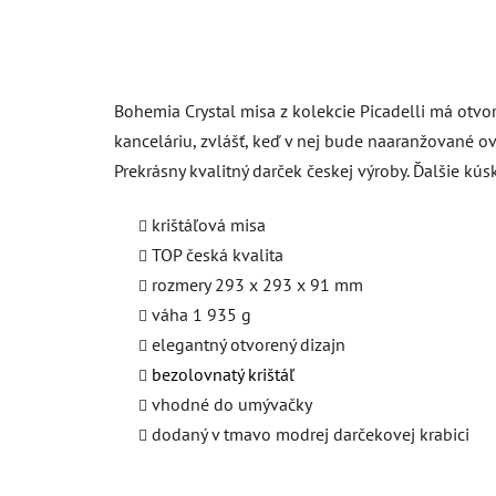
Bohemia Crystal misa z kolekcie Picadelli má otv
kanceláriu, zvlášť, keď v nej bude naaranžované o
Prekrásny kvalitný darček českej výroby. Ďalšie kús
krištáľová misa
TOP česká kvalita
rozmery 293 x 293 x 91 mm
váha 1 935 g
elegantný otvorený dizajn
bezolovnatý krištáľ
vhodné do umývačky
dodaný v tmavo modrej darčekovej krabici