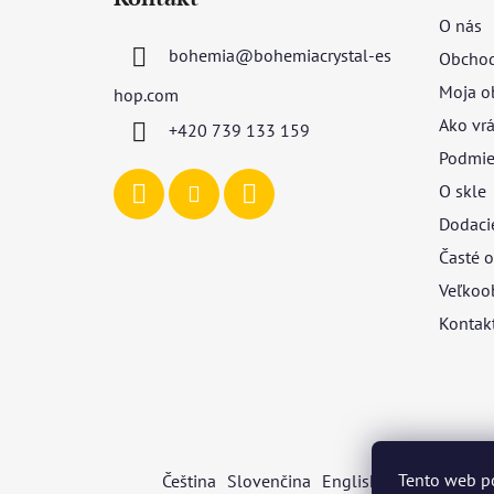
p
O nás
ä
bohemia
@
bohemiacrystal-es
Obchod
t
i
Moja o
hop.com
e
Ako vrá
+420 739 133 159
Podmie
O skle
Dodaci
Časté o
Veľkoo
Kontak
Tento web p
Čeština
Slovenčina
English
Deutsch
Mag