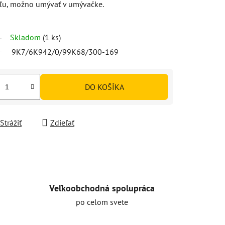
áľu, možno umývať v umývačke.
Skladom
(1 ks)
9K7/6K942/0/99K68/300-169
DO KOŠÍKA
Strážiť
Zdieľať
Veľkoobchodná spolupráca
po celom svete