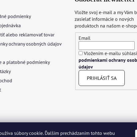
Vložte svoj e-mail a my Vám
né podmienky
zasielať informácie o nových
bjednávka
produktoch na našom e-shop
tiť alebo reklamovať tovar
Email
nky ochrany osobných údajov
Vložením e-mailu súhlasí
podmienkami ochrany oso
e a platobné podmienky
údajov
tázky
PRIHLÁSIŤ SA
bchod
t
oužíva súbory cookie. Ďalším prechádzaním tohto webu
yar
Język polski
Română
Italiano
Español
Français
Portuguê