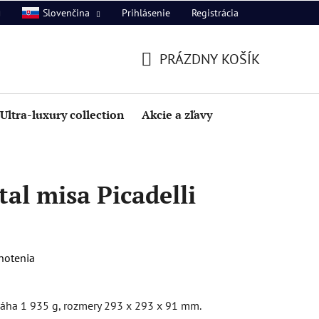
Prihlásenie
Registrácia
Slovenčina
PRÁZDNY KOŠÍK
NÁKUPNÝ
KOŠÍK
Ultra-luxury collection
Akcie a zľavy
al misa Picadelli
notenia
 váha 1 935 g, rozmery 293 x 293 x 91 mm.