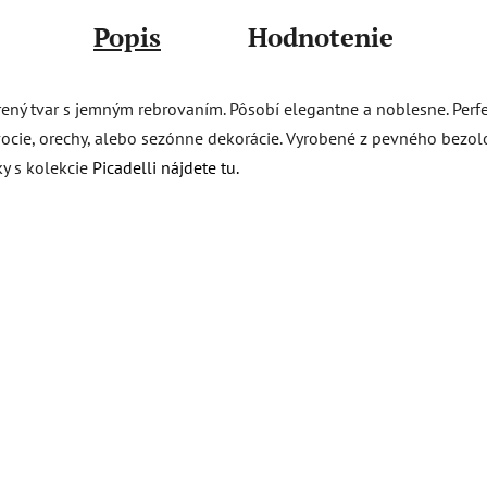
Popis
Hodnotenie
orený tvar s jemným rebrovaním. Pôsobí elegantne a noblesne. Per
vocie, orechy, alebo sezónne dekorácie. Vyrobené z pevného bezo
ky s kolekcie
Picadelli nájdete tu.