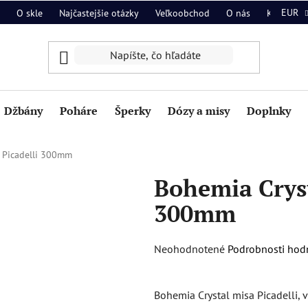
EUR
O skle
Najčastejšie otázky
Veľkoobchod
O nás
Kontakt
Džbány
Poháre
Šperky
Dózy a misy
Doplnky
 Picadelli 300mm
Bohemia Cryst
300mm
Priemerné
Neohodnotené
Podrobnosti hod
hodnotenie
produktu
Bohemia Crystal misa Picadelli,
je