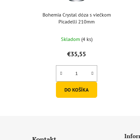
Bohemia Crystal dóza s viečkom
Picadelli 210mm
Skladom
(4 ks)
€35,55
DO KOŠÍKA
Z
á
Infor
Kontakt