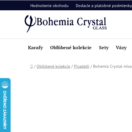
Prejsť
Hodnotenie obchodu
Dodacie a platobné podmienky
na
obsah
Karafy
Obľúbené kolekcie
Sety
Vázy
Domov
/
Obľúbené kolekcie
/
Picadelli
/
Bohemia Crystal misa