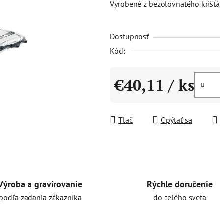
Vyrobené z bezolovnatého krišt
0,0
z
Dostupnosť
5
hviezdičiek.
Kód:
€40,11
/ ks
Jednotková cena:
Tlač
Opýtať sa
Rýchle doručenie
Výroba a gravírovanie
do celého sveta
podľa zadania zákazníka