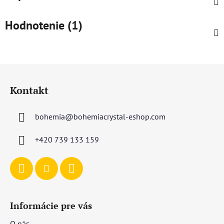
Hodnotenie (1)
Z
á
Kontakt
p
ä
bohemia
@
bohemiacrystal-eshop.com
t
i
+420 739 133 159
e
Informácie pre vás
O nás