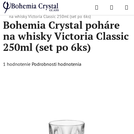
Prejsť
Hľadať
NÁKUP
na
Domov
/
Obľúbené kolekcie
/
Victoria Classic
/
Bohemia Crystal poháre
KOŠÍK
obsah
na whisky Victoria Classic 250ml (set po 6ks)
Bohemia Crystal poháre
na whisky Victoria Classic
250ml (set po 6ks)
Priemerné
1 hodnotenie
Podrobnosti hodnotenia
hodnotenie
produktu
je
5,0
z
5
hviezdičiek.