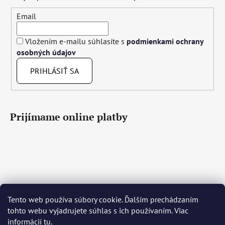
Email
Vložením e-mailu súhlasíte s
podmienkami ochrany
osobných údajov
PRIHLÁSIŤ SA
Prijímame online platby
Tento web používa súbory cookie. Ďalším prechádzaním
Čeština
Slovenčina
English
Deutsch
Magyar
tohto webu vyjadrujete súhlas s ich používaním. Viac
Język polski
Română
Italiano
Español
Français
informácií
tu
.
Português
Български
Hrvatski
Slovenščina
Srpski