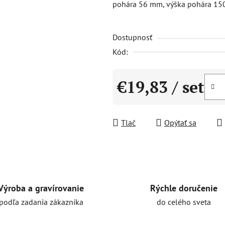
pohára 56 mm, výška pohára 15
5,0
z
Dostupnosť
5
hviezdičiek.
Kód:
€19,83
/ set
Jednotková cena:
Tlač
Opýtať sa
Rýchle doručenie
Výroba a gravírovanie
do celého sveta
podľa zadania zákazníka