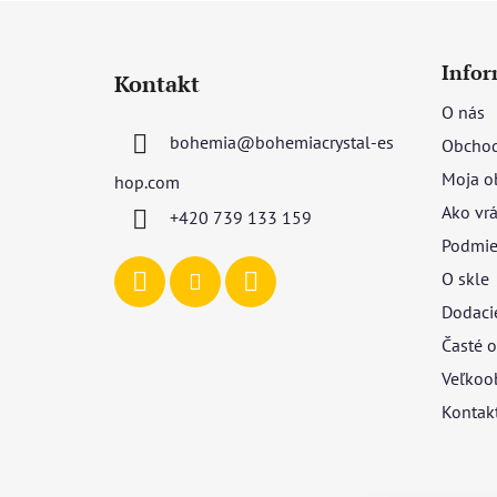
Z
á
Infor
Kontakt
p
O nás
ä
bohemia
@
bohemiacrystal-es
Obchod
t
i
Moja o
hop.com
e
Ako vrá
+420 739 133 159
Podmie
O skle
Dodaci
Časté o
Veľkoo
Kontak