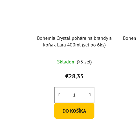
Bohemia Crystal poháre na brandy a
Bohemi
koňak Lara 400ml (set po 6ks)
Skladom
(>5 set)
€28,35
DO KOŠÍKA