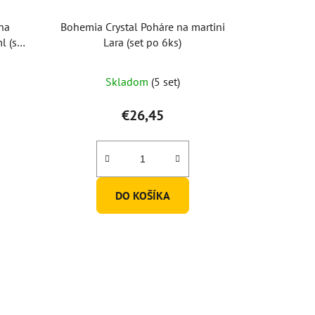
na
Bohemia Crystal Poháre na martini
 (set
Lara (set po 6ks)
Skladom
(5 set)
€26,45
DO KOŠÍKA