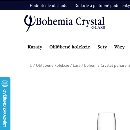
Prejsť
Hodnotenie obchodu
Dodacie a platobné podmienky
na
obsah
Karafy
Obľúbené kolekcie
Sety
Vázy
Domov
/
Obľúbené kolekcie
/
Lara
/
Bohemia Crystal poháre na