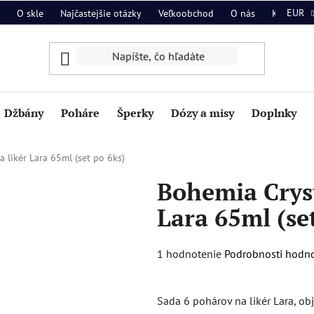
EUR
O skle
Najčastejšie otázky
Veľkoobchod
O nás
Kontakt
Džbány
Poháre
Šperky
Dózy a misy
Doplnky
 likér Lara 65ml (set po 6ks)
Bohemia Cryst
Lara 65ml (se
Priemerné
1 hodnotenie
Podrobnosti hodn
hodnotenie
produktu
Sada 6 pohárov na likér Lara, ob
je