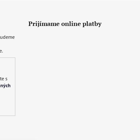
Prijímame online platby
 budeme
e.
te s
bných