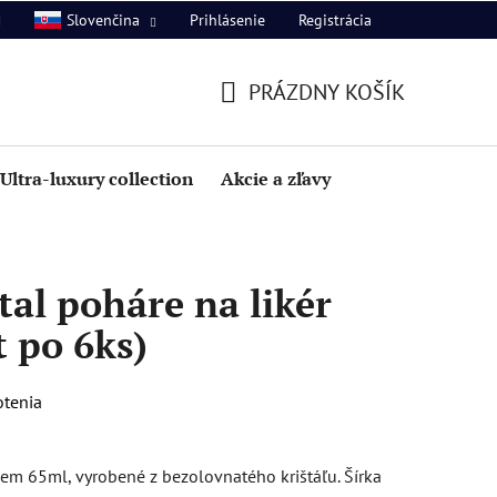
Prihlásenie
Registrácia
Slovenčina
PRÁZDNY KOŠÍK
NÁKUPNÝ
KOŠÍK
Ultra-luxury collection
Akcie a zľavy
al poháre na likér
t po 6ks)
otenia
jem 65ml, vyrobené z bezolovnatého krištáľu. Šírka