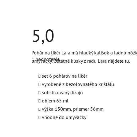
5,0
Priemerné
Pohár na likér Lara má hladký kalíšok a ladnú nôž
hodnotenie
1 hodnotenie
produktu
umývačky. Ostatné kúsky z radu Lara
nájdete tu
.
je
5,0
z
set 6 pohárov na likér
5
vyrobené z
bezolovnatého krištáľu
hviezdičiek.
sofistikovaný dizajn
objem 65 ml
výška 150mm, priemer 56mm
vhodné do umývačky