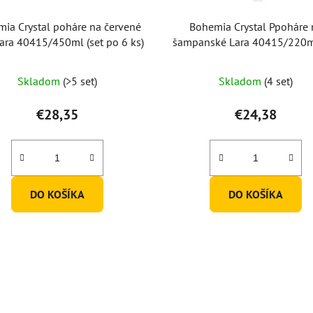
ia Crystal poháre na červené
Bohemia Crystal Ppoháre 
ara 40415/450ml (set po 6 ks)
šampanské Lara 40415/220ml
po 6 ks)
Skladom
(>5 set)
Skladom
(4 set)
€28,35
€24,38
DO KOŠÍKA
DO KOŠÍKA