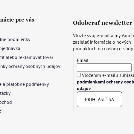
mácie pre vás
Odoberať newsletter
Vložte svoj e-mail a my Vám
né podmienky
zasielať informácie o nových
bjednávka
produktoch na našom e-shop
tiť alebo reklamovať tovar
Email
nky ochrany osobných údajov
Vložením e-mailu súhlasí
podmienkami ochrany oso
e a platobné podmienky
údajov
tázky
PRIHLÁSIŤ SA
bchod
t