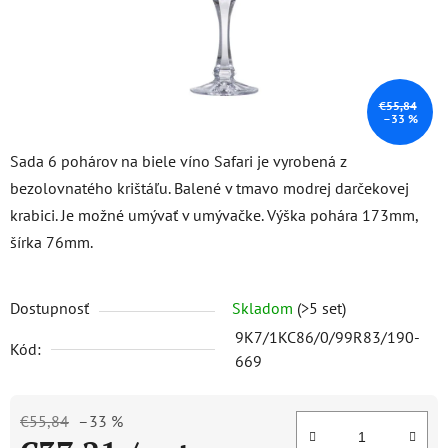
€55,84
–33 %
Sada 6 pohárov na biele víno Safari je vyrobená z
bezolovnatého krištáľu. Balené v tmavo modrej darčekovej
krabici. Je možné umývať v umývačke. Výška pohára 173mm,
šírka 76mm.
Dostupnosť
Skladom
(>5 set)
9K7/1KC86/0/99R83/190-
Kód:
669
€55,84
–33 %