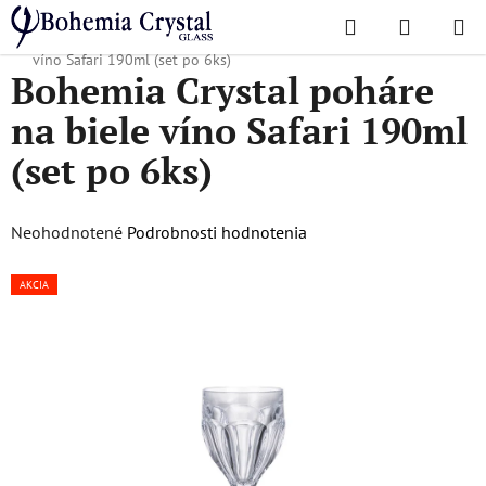
Prejsť
Hľadať
NÁKUP
na
Domov
/
Obľúbené kolekcie
/
Safari
/
Bohemia Crystal poháre na biele
KOŠÍK
obsah
víno Safari 190ml (set po 6ks)
Bohemia Crystal poháre
na biele víno Safari 190ml
(set po 6ks)
Priemerné
Neohodnotené
Podrobnosti hodnotenia
hodnotenie
AKCIA
produktu
je
0,0
z
5
hviezdičiek.