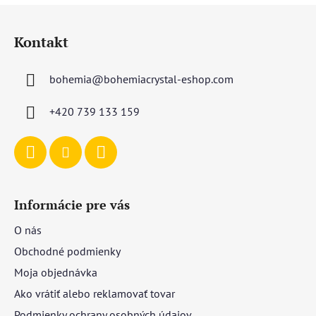
Z
á
Kontakt
p
ä
bohemia
@
bohemiacrystal-eshop.com
t
i
+420 739 133 159
e
Informácie pre vás
O nás
Obchodné podmienky
Moja objednávka
Ako vrátiť alebo reklamovať tovar
Podmienky ochrany osobných údajov