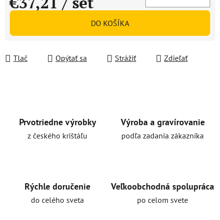
€37,21
/ set
Jednotková cena:
DO KOŠÍKA
Tlač
Opýtať sa
Strážiť
Zdieľať
Prvotriedne výrobky
Výroba a gravírovanie
z českého krištáľu
podľa zadania zákazníka
Rýchle doručenie
Veľkoobchodná spolupráca
do celého sveta
po celom svete