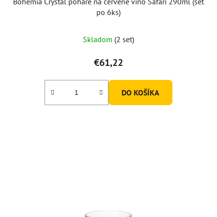
Bohemia Crystal poháre na červené víno Safari 290ml (set
po 6ks)
Skladom
(2 set)
€61,22
DO KOŠÍKA