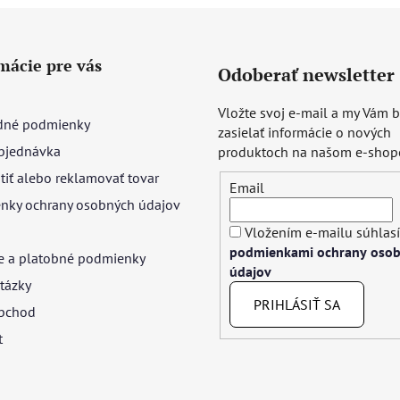
mácie pre vás
Odoberať newsletter
Vložte svoj e-mail a my Vám
né podmienky
zasielať informácie o nových
bjednávka
produktoch na našom e-shop
tiť alebo reklamovať tovar
Email
nky ochrany osobných údajov
Vložením e-mailu súhlasí
podmienkami ochrany oso
e a platobné podmienky
údajov
tázky
PRIHLÁSIŤ SA
bchod
t