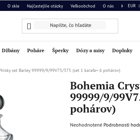
EUR
O skle
Najčastejšie otázky
Veľkoobchod
O nás
Kontakt
Džbány
Poháre
Šperky
Dózy a misy
Doplnky
hisky set Barley 99999/9/99V75/375 (set 1 karafa+ 6 pohárov)
Bohemia Cryst
99999/9/99V75
pohárov)
Priemerné
Neohodnotené
Podrobnosti hod
hodnotenie