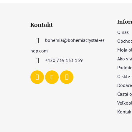
Z
á
Infor
Kontakt
p
O nás
ä
bohemia
@
bohemiacrystal-es
Obchod
t
i
Moja o
hop.com
e
Ako vrá
+420 739 133 159
Podmie
O skle
Dodaci
Časté o
Veľkoo
Kontak