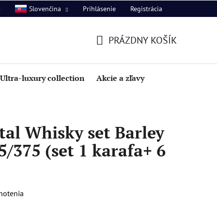
Prihlásenie
Registrácia
Slovenčina
PRÁZDNY KOŠÍK
NÁKUPNÝ
KOŠÍK
Ultra-luxury collection
Akcie a zľavy
al Whisky set Barley
/375 (set 1 karafa+ 6
notenia