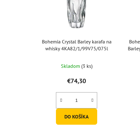
Bohemia Crystal Barley karafa na
Bohe
whisky 4KA82/1/99V75/075l
Barle
Skladom
(3 ks)
€74,30
DO KOŠÍKA