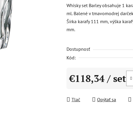
produktu
Whisky set Barley obsahuje 1 ka
je
ml. Balené v tmavomodrej darček
0,0
Šírka karafy 111 mm, výška kara
z
mm.
5
hviezdičiek.
Dostupnosť
Kód:
€118,34
/ set
Jednotková cena:
Tlač
Opýtať sa