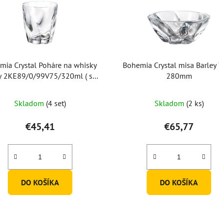
mia Crystal Poháre na whisky
Bohemia Crystal misa Barley 
y 2KE89/0/99V75/320ml ( set
280mm
po 6ks)
Priemerné
Skladom
(4 set)
Skladom
(2 ks)
hodnotenie
produktu
€45,41
€65,77
je
5,0
z
5
DO KOŠÍKA
DO KOŠÍKA
hviezdičiek.