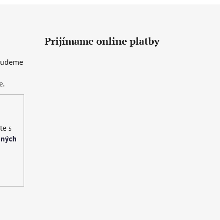
Prijímame online platby
 budeme
e.
te s
bných